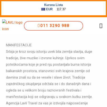
Пређи
на
садржај
Me
011 3290 988
MANIFESTACIJE
Srbija je kroz svoju istoriju uvek bila zemlja slavlja, duge
tradicije, žive muzike i izvrsne kuhinje. Uprkos svim
poteškoćama koje je pred nju postavljala burna istorija
balkanskih prostora, stanovnici svih krajeva zemlje od
davnina znali su da se vesele i slave život. Tradicija
zajedničkog okupljanja održala se i do današnjih dana i
ogleda se u velikom broju raznovrsnih festivala i
manifestacija koji se odigravaju u svakom kutku zemlje.
Agencija Lavli Travel za vas je izdvojila najposećenije