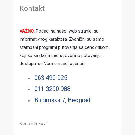
Kontakt
VAŽNO:
Podaci na našoj web stranici su
informativnog karaktera. Zvanični su samo
štampani programi putovanja sa cenovnikom,
koji su sastavni deo ugovora o putovanju i
dostupni su Vam u našoj agenciji.
063 490 025
011 3290 988
Budimska 7, Beograd
Korisni linkovi