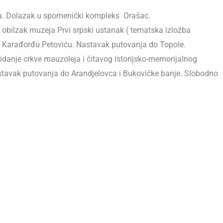
a. Dolazak u spomenički kompleks Orašac.
m obilzak muzeja Prvi srpski ustanak ( tematska izložba
 Karađorđu Petoviću. Nastavak putovanja do Topole.
danje crkve mauzoleja i čitavog istorijsko-memorijalnog
stavak putovanja do Arandjelovca i Bukovičke banje. Slobodno