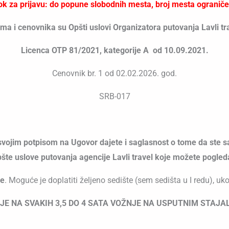
ok za prijavu: do popune slobodnih mesta, broj mesta ograniče
a i cenovnika su Opšti uslovi Organizatora putovanja Lavli tr
Licenca OTP 81/2021, kategorije A od 10.09.2021.
Cenovnik br. 1 od 02.02.2026. god.
SRB-017
svojim potpisom na Ugovor dajete i saglasnost o tome da ste sa
te uslove putovanja agencije Lavli travel koje možete pogled
ve
. Moguće je doplatiti željeno sedište (sem sedišta u I redu), uk
 NA SVAKIH 3,5 DO 4 SATA VOŽNJE NA USPUTNIM STAJAL