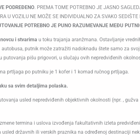
SVE PODREĐENO
. PREMA TOME POTREBNO JE JASNO SAGLEDAV
 U VOZILU NE MOŽE SE INDIVIDUALNO ZA SVAKO SEDIŠTE P
UTOVANJE POTREBNO JE PUNO RAZUMEVANJE MEĐU PUTNIC
novcu i stvarima
u toku trajanja aranžmana. Ostavljanje vrednih
nja autobusa, putnik može zatražiti nadoknadu štete samo za svo
 putovanja pišu prigovori, u slučaju ovih nepredviđenih okolnos
ina prtljaga po putniku je 1 kofer i 1 komad ručnog prtljaga.
uku sa svim detaljima polaska.
vanja usled nepredviđenih objektivnih okolnosti (npr. , gužva 
izmene termina i uslova izvođenja fakultativnih izleta predviđe
ed državnih ili verskih praznika na određenoj destinaciji neki o