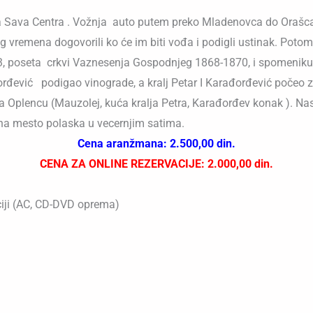
ta Sava Centra . Vožnja auto putem preko Mladenovca do Orašc
og vremena dogovorili ko će im biti vođa i podigli ustinak. Poto
, poseta crkvi Vaznesenja Gospodnjeg 1868-1870, i spomeniku
ević podigao vinograde, a kralj Petar I Karađorđević počeo zi
a Oplencu (Mauzolej, kuća kralja Petra, Karađorđev konak ). Na
 na mesto polaska u vecernjim satima.
Cena aranžmana: 2.500,00 din.
CENA ZA ONLINE REZERVACIJE: 2.000,00 din.
ciji (AC, CD-DVD oprema)