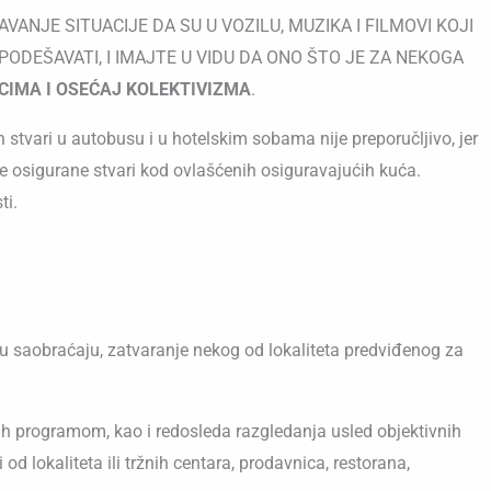
ANJE SITUACIJE DA SU U VOZILU, MUZIKA I FILMOVI KOJI
ODEŠAVATI, I IMAJTE U VIDU DA ONO ŠTO JE ZA NEKOGA
IMA I OSEĆAJ KOLEKTIVIZMA
.
 stvari u autobusu i u hotelskim sobama nije preporučljivo, jer
je osigurane stvari kod ovlašćenih osiguravajućih kuća.
ti.
u saobraćaju, zatvaranje nekog od lokaliteta predviđenog za
nih programom, kao i redosleda razgledanja usled objektivnih
d lokaliteta ili tržnih centara, prodavnica, restorana,