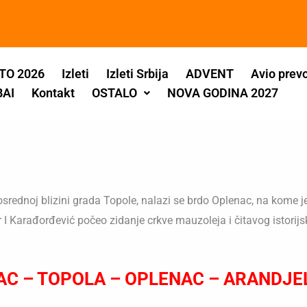
TO 2026
Izleti
Izleti Srbija
ADVENT
Avio prev
BAI
Kontakt
OSTALO
NOVA GODINA 2027
srednoj blizini grada Topole, nalazi se brdo Oplenac, na kome 
 I Karađorđević počeo zidanje crkve mauzoleja i čitavog istori
C – TOPOLA – OPLENAC – ARANDJ