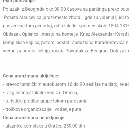
Plan putovanja:
Polazak iz Beograda oko 08.00 časova sa parkinga preko pu
Poseta Marićevića jaruzi-mesto zbora , gde su viđeniji ljudi t
posvećena tom periodu), odlazak do spomen škole 1804-1813
Obilazak Oplenca , mesto na kome je Knez Aleksandar Karađorđ
kompleksa koji će, potom, postati Zadužbina Karađorđevića n
vreme za odmor, šetnju, ručak. Povratak za Beograd. Dolazak
Cena aranžmana uključuje:
• prevoz turističkim autobusom 16 do 90 sedišta na datoj rela
• razgledanje/ lokalni vodič u Orašcu,
• turistički pratilac grupe tokom putovanja
• troškove organizacaije i vođenje puta
Cena aranžmana ne uključuje:
• ulaznice kompleks u Orašcu 250,00 din