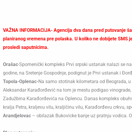
VAŽNA INFORMACIJA- Agencija dva dana pred putovanje šalje
planiranog vremena pre polaska. U koliko ne dobijete SMS jed
prosledi saputnicima.
Orašac
-Spomenički kompleks Prvi srpski ustanak nalazi se 
godine, na Sretenje Gospodnje, podignut je Prvi ustanak i Đor
Topola-Oplenac-
Na samo stotinak kilometara od Beograda, u 
Aleksandar Karađorđević na tom je mestu podigao vinograde, a 
Zadužbina Karađorđevića na Oplencu. Danas kompleks obuhvata
kralja Petra, kraljevu vilu, kraljičinu vilu, Karađorđevu crkvu, 
Arandjelovac
– obilazak Bukovicke banje uz pratnju vodica. Od