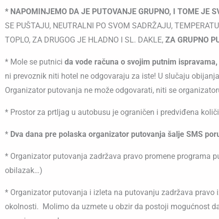
* NAPOMINJEMO DA JE PUTOVANJE GRUPNO, I TOME JE 
SE PUŠTAJU, NEUTRALNI PO SVOM SADRŽAJU, TEMPERATURA
TOPLO, ZA DRUGOG JE HLADNO I SL. DAKLE,
ZA GRUPNO P
* Mole se putnici
da vode računa o svojim putnim ispravama, 
ni prevoznik niti hotel ne odgovaraju za iste! U slučaju obija
Organizator putovanja ne može odgovarati, niti se organizatoru
* Prostor za prtljag u autobusu je ograničen i predviđena količ
*
Dva dana pre polaska organizator putovanja šalje SMS por
* Organizator putovanja zadržava pravo promene programa puto
obilazak…)
* Organizator putovanja i izleta na putovanju zadržava pravo 
okolnosti. Molimo da uzmete u obzir da postoji mogućnost da usl