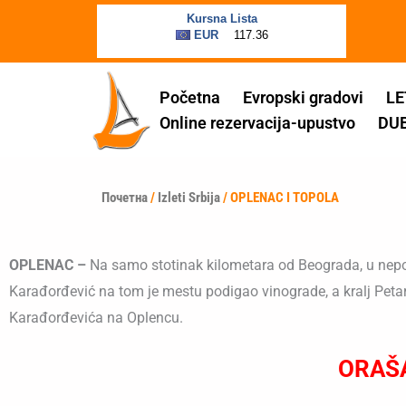
Пређи
на
садржај
Početna
Evropski gradovi
LE
Online rezervacija-upustvo
DU
Почетна
/
Izleti Srbija
/ OPLENAC I TOPOLA
OPLENAC –
Na samo stotinak kilometara od Beograda, u nepo
Karađorđević na tom je mestu podigao vinograde, a kralj Petar
Karađorđevića na Oplencu.
ORAŠA