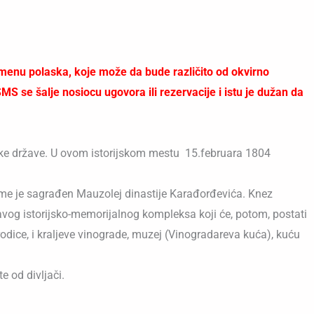
enu polaska, koje može da bude različito od okvirno
 se šalje nosiocu ugovora ili rezervacije i istu je dužan da
ke države. U ovom istorijskom mestu 15.februara 1804
ome je sagrađen Mauzolej dinastije Karađorđevića. Knez
avog istorijsko-memorijalnog kompleksa koji će, potom, postati
ice, i kraljeve vinograde, muzej (Vinogradareva kuća), kuću
e od divljači.