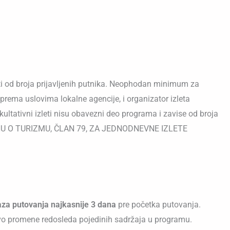
ti od broja prijavljenih putnika. Neophodan minimum za
 prema uslovima lokalne agencije, i organizator izleta
ultativni izleti nisu obavezni deo programa i zavise od broja
 ZAKONU O TURIZMU, ČLAN 79, ZA JEDNODNEVNE IZLETE
aza putovanja najkasnije 3 dana
pre početka putovanja.
vo promene redosleda pojedinih sadržaja u programu.