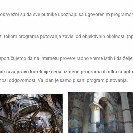
ka obavezni su da sve putnike upoznaju sa ugovorenim programom
i tokom programa putovanja zavisi od objektivnih okolnosti (np
preporučujemo da na internetu provere radno vreme istih i da ž
zadržava pravo korekcije cena, izmene programa ili otkaza put
snosi odgovornost. Validan je samo pisani program putovanja.