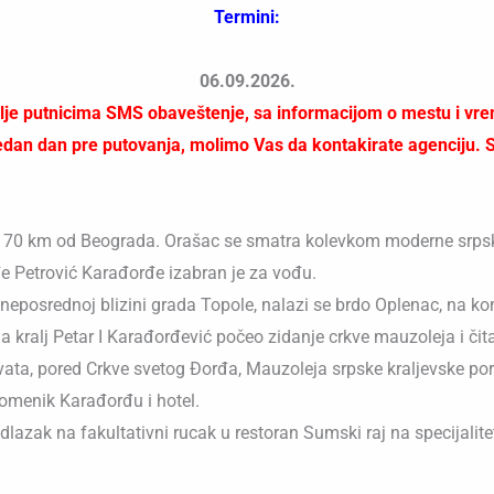
Termini:
06.09.2026.
 putnicima SMS obaveštenje, sa informacijom o mestu i vrem
an dan pre putovanja, molimo Vas da kontakirate agenciju. SMS
na 70 km od Beograda. Orašac se smatra kolevkom moderne srps
đe Petrović Karađorđe izabran je za vođu.
neposrednoj blizini grada Topole, nalazi se brdo Oplenac, na k
kralj Petar I Karađorđević počeo zidanje crkve mauzoleja i čit
, pored Crkve svetog Đorđa, Mauzoleja srpske kraljevske porod
spomenik Karađorđu i hotel.
lazak na fakultativni rucak u restoran Sumski raj na specijalitet