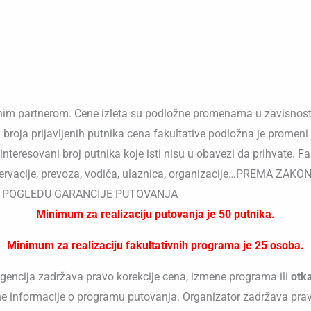
kalnim partnerom. Cene izleta su podložne promenama u zavisnos
g broja prijavljenih putnika cena fakultative podložna je promeni
teresovani broj putnika koje isti nisu u obavezi da prihvate. Fak
 rezervacije, prevoza, vodiča, ulaznica, organizacije…PREMA
 U POGLEDU GARANCIJE PUTOVANJA
Minimum za realizaciju putovanja je 50 putnika.
Minimum za realizaciju fakultativnih programa je 25 osoba.
 agencija zadržava pravo korekcije cena, izmene programa ili
otk
e informacije o programu putovanja. Organizator zadržava pra