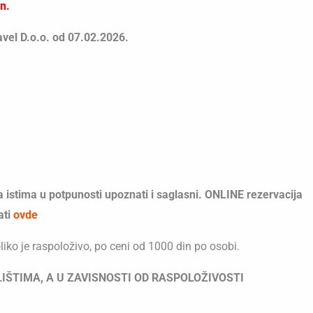
n.
avel D.o.o. od 07.02.2026.
 istima u potpunosti upoznati i saglasni. ONLINE rezervacija
ati
o
vde
oliko je raspoloživo, po ceni od 1000 din po osobi.
IŠTIMA, A U ZAVISNOSTI OD RASPOLOŽIVOSTI