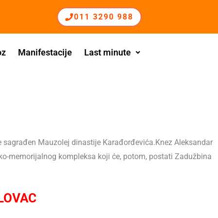
011 3290 988
oz
Manifestacije
Last minute
je sagrađen Mauzolej dinastije Karađorđevića.Knez Aleksandar
jsko-memorijalnog kompleksa koji će, potom, postati Zadužbina
ELOVAC