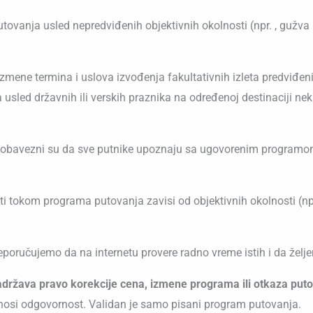
vanja usled nepredviđenih objektivnih okolnosti (npr. , gužva 
izmene termina i uslova izvođenja fakultativnih izleta predviđe
ed državnih ili verskih praznika na određenoj destinaciji neki o
ka obavezni su da sve putnike upoznaju sa ugovorenim programom
i tokom programa putovanja zavisi od objektivnih okolnosti (np
preporučujemo da na internetu provere radno vreme istih i da ž
zadržava pravo korekcije cena, izmene programa ili otkaza put
snosi odgovornost. Validan je samo pisani program putovanja.