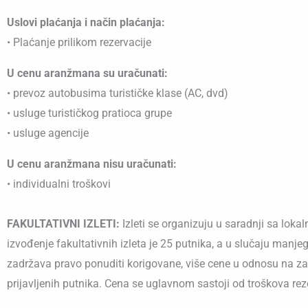
Uslovi plaćanja i način plaćanja:
• Plaćanje prilikom rezervacije
U cenu aranžmana su uračunati:
• prevoz autobusima turističke klase (AC, dvd)
• usluge turističkog pratioca grupe
• usluge agencije
U cenu aranžmana nisu uračunati:
• individualni troškovi
FAKULTATIVNI IZLETI:
Izleti se organizuju u saradnji sa lo
izvođenje fakultativnih izleta je 25 putnika, a u slučaju manje
zadržava pravo ponuditi korigovane, više cene u odnosu na zain
prijavljenih putnika. Cena se uglavnom sastoji od troškova reze