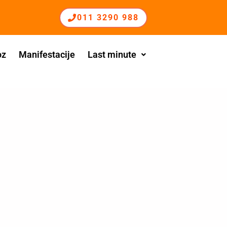
011 3290 988
oz
Manifestacije
Last minute