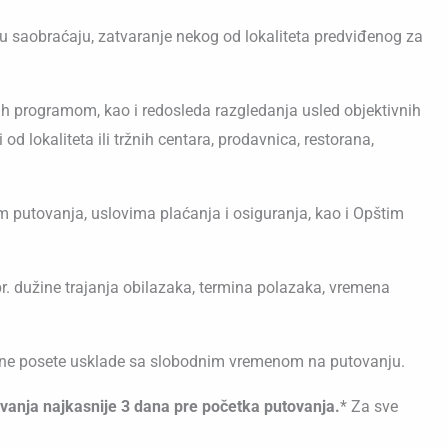
u saobraćaju, zatvaranje nekog od lokaliteta predviđenog za
nih programom, kao i redosleda razgledanja usled objektivnih
d lokaliteta ili tržnih centara, prodavnica, restorana,
 putovanja, uslovima plaćanja i osiguranja, kao i Opštim
r. dužine trajanja obilazaka, termina polazaka, vremena
eljene posete usklade sa slobodnim vremenom na putovanju.
ovanja najkasnije 3 dana pre početka putovanja.
* Za sve