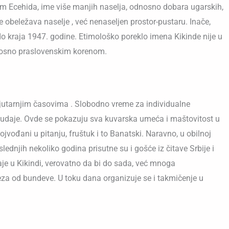
vom Ecehida, ime više manjih naselja, odnosno dobara ugarskih,
e obeležava naselje , već nenaseljen prostor-pustaru. Inače,
do kraja 1947. godine. Etimološko poreklo imena Kikinde nije u
dnosno praslovenskim korenom.
 jutarnjim časovima . Slobodno vreme za individualne
d ludaje. Ovde se pokazuju sva kuvarska umeća i maštovitost u
ojvođani u pitanju, fruštuk i to Banatski. Naravno, u obilnoj
dnjih nekoliko godina prisutne su i gošće iz čitave Srbije i
je u Kikindi, verovatno da bi do sada, već mnoga
meza od bundeve. U toku dana organizuje se i takmičenje u