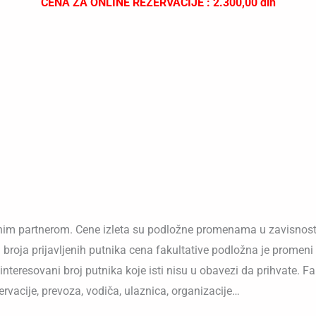
CENA ZA ONLINE REZERVACIJE : 2.300,00 din
kalnim partnerom. Cene izleta su podložne promenama u zavisnos
g broja prijavljenih putnika cena fakultative podložna je promeni
teresovani broj putnika koje isti nisu u obavezi da prihvate. Fak
rvacije, prevoza, vodiča, ulaznica, organizacije…