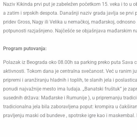
Naziv Kikinda prvi put je zabeležen početkom 15. veka i to u 
a zatim i srpskih despota. Današnji naziv grada javlja se prvi 
pridev Gross, Nagy ili Velika u nemačkoj, mađarskoj, odnosno s
potpunosti razjašnjeno. Najčešće se objašnjava mađarskim na
Program putovanja:
Polazak iz Beograda oko 08.00h sa parking preko puta Sava ce
aktivnosti. Tokom dana je centralna svečanost. Već u ranim ju
pripremi i aranžiranju hladnih i toplih, te slanih jela i poslas
ponudi najvažnije mesto ima ludaja. „Banatski fruštuk“ je zapr
susednih država: Mađarske i Rumunije ), u pripremanju tradic
tradicionalna jela bila zaboravljena poput: krompira u čakšir
pravljenju maski od bundeve , spotrske igre kao i maskemba