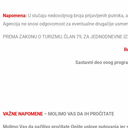
Napomena:
U slučaju nedovoljnog broja prijavljenih putnika,
Agencija ne snosi odgovornost za eventualne drugačije usmen
PREMA ZAKONU O TURIZMU, ČLAN 79, ZA JEDNODNEVNE IZ
R
Sastavni deo ovog program
VAŽNE NAPOMENE
–
MOLIMO VAS DA IH PROČITATE
Molimo Vas da pažljivo pročitate Opšte uslove putovanja jer 