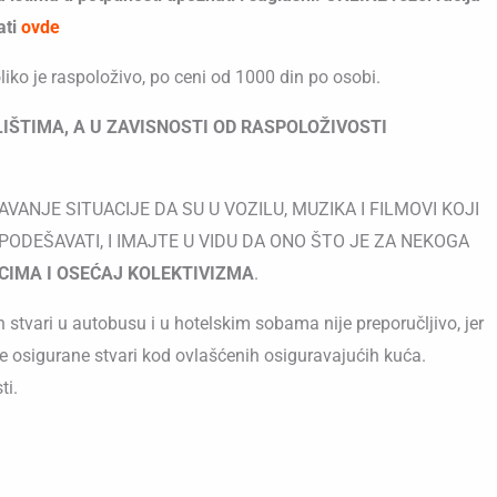
ati
o
vde
oliko je raspoloživo, po ceni od 1000 din po osobi.
IŠTIMA, A U ZAVISNOSTI OD RASPOLOŽIVOSTI
ANJE SITUACIJE DA SU U VOZILU, MUZIKA I FILMOVI KOJI
ODEŠAVATI, I IMAJTE U VIDU DA ONO ŠTO JE ZA NEKOGA
IMA I OSEĆAJ KOLEKTIVIZMA
.
 stvari u autobusu i u hotelskim sobama nije preporučljivo, jer
je osigurane stvari kod ovlašćenih osiguravajućih kuća.
ti.