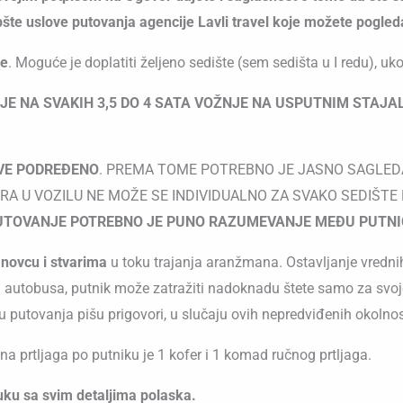
te uslove putovanja agencije Lavli travel koje možete pogled
ve
. Moguće je doplatiti željeno sedište (sem sedišta u I redu), uk
 NA SVAKIH 3,5 DO 4 SATA VOŽNJE NA USPUTNIM STAJAL
SVE PODREĐENO
. PREMA TOME POTREBNO JE JASNO SAGLEDAV
 U VOZILU NE MOŽE SE INDIVIDUALNO ZA SVAKO SEDIŠTE P
UTOVANJE POTREBNO JE PUNO RAZUMEVANJE MEĐU PUTNIC
novcu i stvarima
u toku trajanja aranžmana. Ostavljanje vrednih
nja autobusa, putnik može zatražiti nadoknadu štete samo za svo
 putovanja pišu prigovori, u slučaju ovih nepredviđenih okolnos
ina prtljaga po putniku je 1 kofer i 1 komad ručnog prtljaga.
uku sa svim detaljima polaska.