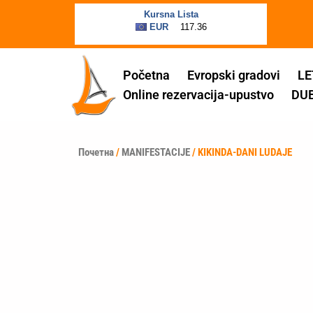
Пређи
на
садржај
Početna
Evropski gradovi
LE
Online rezervacija-upustvo
DU
Почетна
/
MANIFESTACIJE
/ KIKINDA-DANI LUDAJE