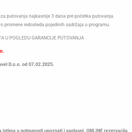
kaza putovanja najkasnije 3 dana pre početka putovanja.
vo promene redosleda pojedinih sadržaja u programu.
ITA U POGLEDU GARANCIJE PUTOVANJA
n.
avel D.o.o. od 07.02.2025.
 istima u potpunosti upoznati i saglasni. ONLINE rezervacija