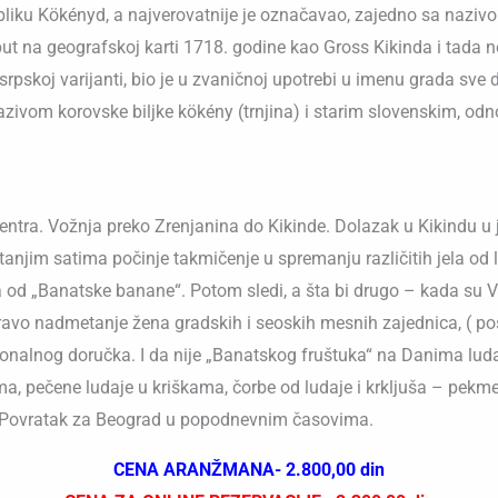
obliku Kökényd, a najverovatnije je označavao, zajedno sa nazi
put na geografskoj karti 1718. godine kao Gross Kikinda i tada n
rpskoj varijanti, bio je u zvaničnoj upotrebi u imenu grada sve 
zivom korovske biljke kökény (trnjina) i starim slovenskim, o
ntra. Vožnja preko Zrenjanina do Kikinde. Dolazak u Kikindu u
tanjim satima počinje takmičenje u spremanju različitih jela o
tica od „Banatske banane“. Potom sledi, a šta bi drugo – kada su V
avo nadmetanje žena gradskih i seoskih mesnih zajednica, ( posle
ionalnog doručka. I da nije „Banatskog fruštuka“ na Danima luda
ama, pečene ludaje u kriškama, čorbe od ludaje i krkljuša – pek
l. Povratak za Beograd u popodnevnim časovima.
CENA ARANŽMANA- 2.800,00 din