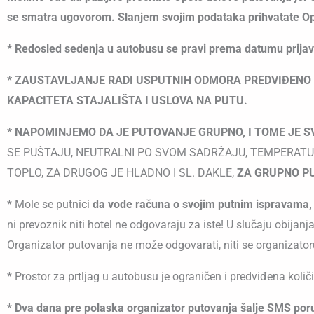
se smatra ugovorom. Slanjem svojim podataka prihvatate Opš
* Redosled sedenja u autobusu se pravi prema datumu prija
*
ZAUSTAVLJANJE RADI USPUTNIH ODMORA PREDVIĐENO JE
KAPACITETA STAJALIŠTA I USLOVA NA PUTU.
* NAPOMINJEMO DA JE PUTOVANJE GRUPNO, I TOME JE 
SE PUŠTAJU, NEUTRALNI PO SVOM SADRŽAJU, TEMPERATURA
TOPLO, ZA DRUGOG JE HLADNO I SL. DAKLE,
ZA GRUPNO P
* Mole se putnici
da vode računa o svojim putnim ispravama, 
ni prevoznik niti hotel ne odgovaraju za iste! U slučaju obija
Organizator putovanja ne može odgovarati, niti se organizatoru
* Prostor za prtljag u autobusu je ograničen i predviđena količ
*
Dva dana pre polaska organizator putovanja šalje SMS por