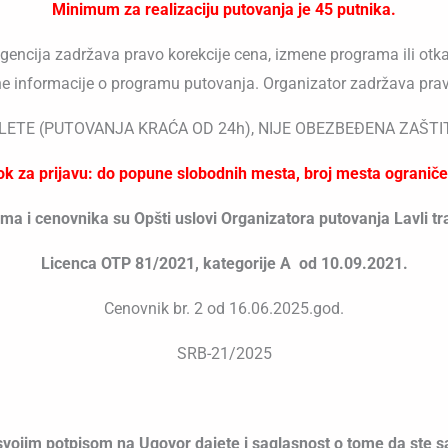
Minimum za realizaciju putovanja je 45 putnika.
 agencija zadržava pravo korekcije cena, izmene programa ili ot
e informacije o programu putovanja. Organizator zadržava pra
LETE (PUTOVANJA KRAĆA OD 24h), NIJE OBEZBEĐENA ZAŠT
ok za prijavu: do popune slobodnih mesta, broj mesta ograniče
a i cenovnika su Opšti uslovi Organizatora putovanja Lavli tr
Licenca OTP 81/2021, kategorije A od 10.09.2021.
Cenovnik br. 2 od 16.06.2025.god.
SRB-21/2025
svojim potpisom na Ugovor dajete i saglasnost o tome da ste sa