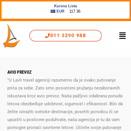
Пређи
на
садржај
Men
011 3290 988
AVIO PREVOZ
"U Lavli travel agenciji razumemo da je svako putovanje
priča za sebe. Zato smo posvećeni pružanju nezaboravnih
iskustava kroz avio prevoz. Naša pažljivo odabrana ponuda
letova obezbeđuje udobnost, sigurnost i efikasnost. Bilo da
želite istražiti svetske destinacije, posetiti porodicu ili se
upustiti u poslovne poduhvate, naša agencija je tu da vam
pomogne pronaći savršene letove. Učinite svoje putovanje