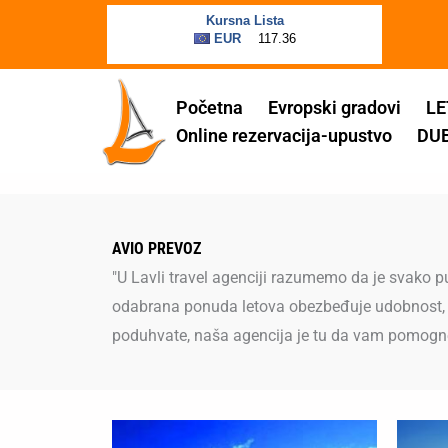
Пређи
на
садржај
Početna
Evropski gradovi
LE
Online rezervacija-upustvo
DU
AVIO PREVOZ
"U Lavli travel agenciji razumemo da je svako 
odabrana ponuda letova obezbeđuje udobnost, sigur
poduhvate, naša agencija je tu da vam pomogne 