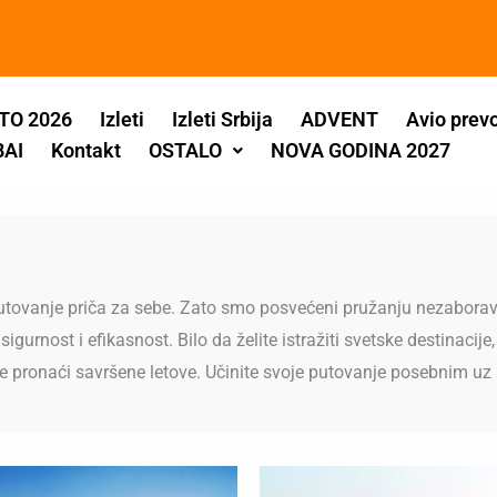
TO 2026
Izleti
Izleti Srbija
ADVENT
Avio prev
BAI
Kontakt
OSTALO
NOVA GODINA 2027
putovanje priča za sebe. Zato smo posvećeni pružanju nezaborav
nost i efikasnost. Bilo da želite istražiti svetske destinacije, 
pronaći savršene letove. Učinite svoje putovanje posebnim uz L