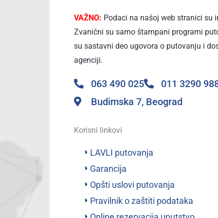
VAŽNO:
Podaci na našoj web stranici su 
Zvanični su samo štampani programi puto
su sastavni deo ugovora o putovanju i do
agenciji.
063 490 025
011 3290 98
Budimska 7, Beograd
Korisni linkovi
LAVLI putovanja
Garancija
Opšti uslovi putovanja
Pravilnik o zaštiti podataka
Online rezervacija uputstvo