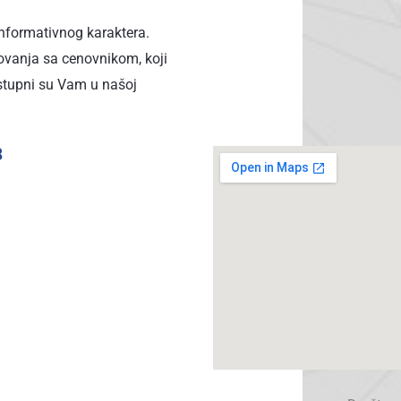
informativnog karaktera.
vanja sa cenovnikom, koji
stupni su Vam u našoj
8