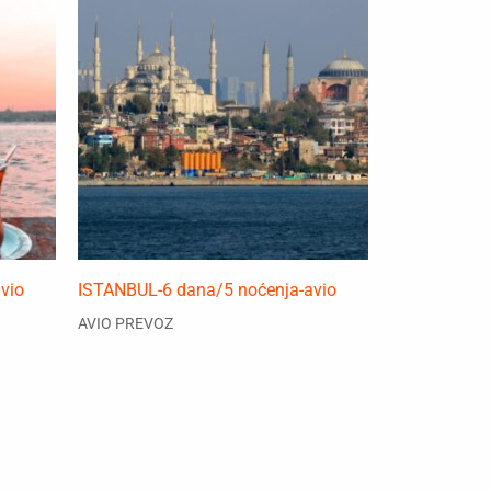
vio
ISTANBUL-6 dana/5 noćenja-avio
AVIO PREVOZ