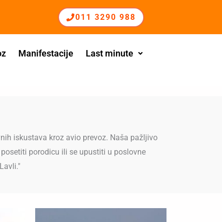
011 3290 988
oz
Manifestacije
Last minute
nih iskustava kroz avio prevoz. Naša pažljivo
posetiti porodicu ili se upustiti u poslovne
avli."