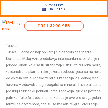
Пређи
на
садржај
Me
011 3290 988
Turska
Turska – jedna od najpopularnijih turističkih destinacija,
locirana u Maloj Aziji, predstavlja interesantan spoj istorije i
prirode. Obale koje sa tri strane zapljuskuju tri različita mora,
veličanstvene planine, reke, jezera, vodopadi jesu samo neke
od epiteta ove evropske zemlje. Ekspanzija još jednog vida
turizma – zdravstvenog, i bogatstvo mineralnih izvora, samo
proširuju turističku ponudu i time zadovoljavaju više potreba
putnika. Takođe, treba imati u vidu da je ovo pre svega jedan
muzej na otvorenom, gde su se mešale religije i civilizacije i