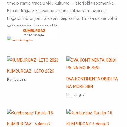
time ostavile traga u vidu kulturno – istorijskih spomenika.
Bilo da tragate za avanturizmom, kulinarskim užicima,
bogatom istorijom, prelepim pejzažima, Turska će zadvoljiti
vaše potrebe. I mnogo više.
KUMBURGAZ
7 ПРОИЗВОДА
KUMBURGAZ- LETO 2026
DVA KONTINENTA OBIĐI PA
Kumburgaz
NA MORE SIĐI
Kumburgaz
KUMBURGAZ- 5 dana/2
KUMBURGAZ-6 dana/3