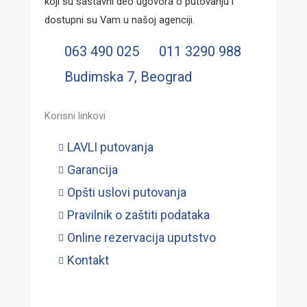
koji su sastavni deo ugovora o putovanju i
dostupni su Vam u našoj agenciji.
063 490 025
011 3290 988
Budimska 7, Beograd
Korisni linkovi
LAVLI putovanja
Garancija
Opšti uslovi putovanja
Pravilnik o zaštiti podataka
Online rezervacija uputstvo
Kontakt