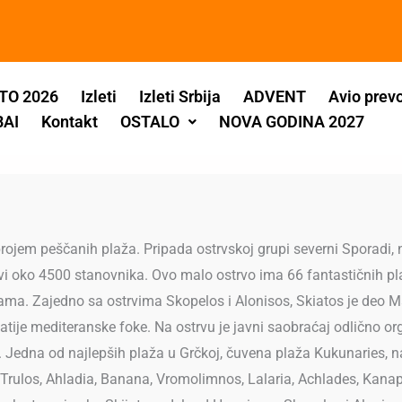
TO 2026
Izleti
Izleti Srbija
ADVENT
Avio prev
BAI
Kontakt
OSTALO
NOVA GODINA 2027
 brojem peščanih plaža. Pripada ostrvskoj grupi severni Sporad
i oko 4500 stanovnika. Ovo malo ostrvo ima 66 fantastičnih pl
nama. Zajedno sa ostrvima Skopelos i Alonisos, Skiatos je deo 
atije mediteranske foke. Na ostrvu je javni saobraćaj odlično or
 Jedna od najlepših plaža u Grčkoj, čuvena plaža Kukunaries, n
rulos, Ahladia, Banana, Vromolimnos, Lalaria, Achlades, Kanapits