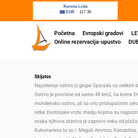
Пређи
на
садржај
Početna
Evropski gradovi
LE
Online rezervacija-upustvo
DU
Skijatos
Najzelenije ostrvo iz grupe Sporada sa velikim
Ostrvo je površine od samo 48 km2, na kome živ
mondensko ostrvo, ali sa vrlo pristupačnim ce
retke životinjske vrste, medju kojima su najpozn
svaka njihova stanica je zapravo neka od plaža.
Kukunariesa tu su i: Megali Ammos, Kanapitsa, T