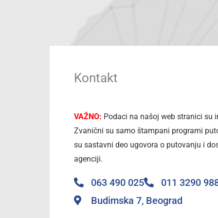
Kontakt
VAŽNO:
Podaci na našoj web stranici su 
Zvanični su samo štampani programi puto
su sastavni deo ugovora o putovanju i do
agenciji.
063 490 025
011 3290 98
Budimska 7, Beograd