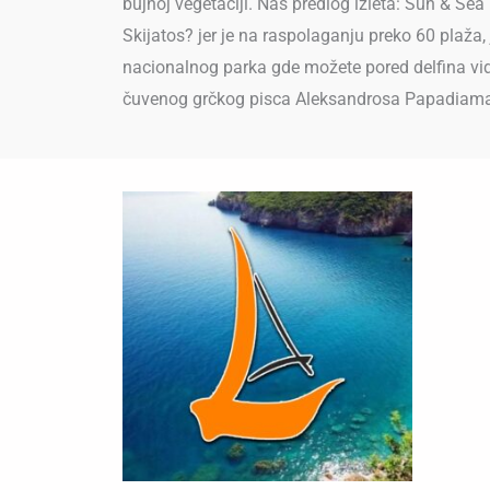
bujnoj vegetaciji. Naš predlog izleta: Sun & S
Skijatos? jer je na raspolaganju preko 60 plaža,
nacionalnog parka gde možete pored delfina videt
čuvenog grčkog pisca Aleksandrosa Papadiama