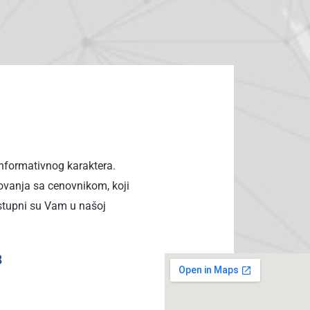
informativnog karaktera.
vanja sa cenovnikom, koji
stupni su Vam u našoj
8