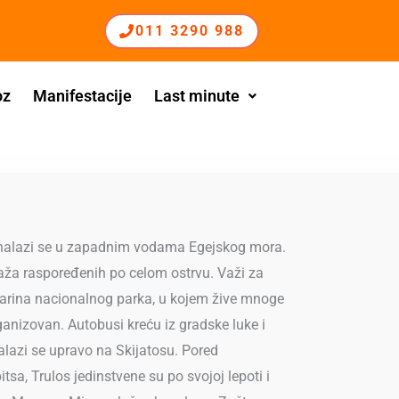
011 3290 988
oz
Manifestacije
Last minute
i, nalazi se u zapadnim vodama Egejskog mora.
aža raspoređenih po celom ostrvu. Važi za
Marina nacionalnog parka, u kojem žive mnoge
ganizovan. Autobusi kreću iz gradske luke i
alazi se upravo na Skijatosu. Pored
a, Trulos jedinstvene su po svojoj lepoti i