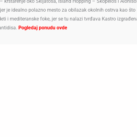
ea – krstarenje oko Skijatosa, Island Hopping – Skopelos i Alon
 jer je idealno polazno mesto za obilazak okolnih ostrva kao što 
i i mediteranske foke, jer se tu nalazi tvrđava Kastro izgrađena
ntidisa.
Pogledaj ponudu ovde