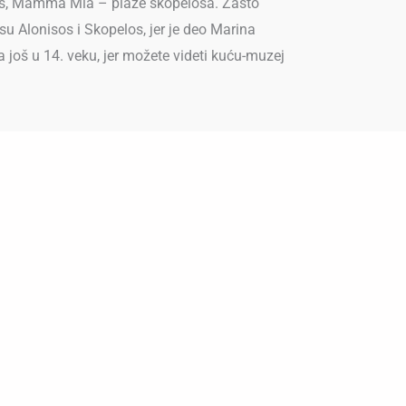
isos, Mamma Mia – plaže skopelosa. Zašto
su Alonisos i Skopelos, jer je deo Marina
 još u 14. veku, jer možete videti kuću-muzej