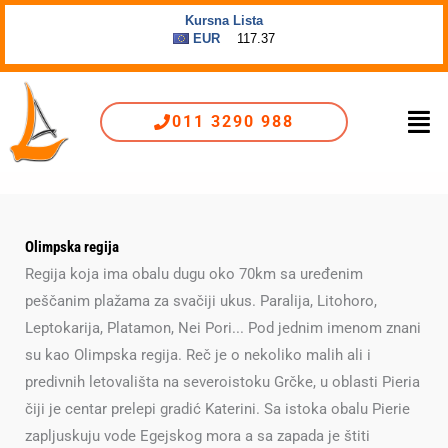
Пређи
на
садржај
Men
011 3290 988
Olimpska regija
Regija koja ima obalu dugu oko 70km sa uređenim
peščanim plažama za svačiji ukus. Paralija, Litohoro,
Leptokarija, Platamon, Nei Pori... Pod jednim imenom znani
su kao Olimpska regija. Reč je o nekoliko malih ali i
predivnih letovališta na severoistoku Grčke, u oblasti Pieria
čiji je centar prelepi gradić Katerini. Sa istoka obalu Pierie
zapljuskuju vode Egejskog mora a sa zapada je štiti