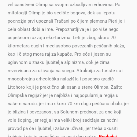
veličanstveni Olimp sa svojim uzbudljivim vrhovima. Po
mitologiji Olimp je bio sedište bogova, dok su lepotu
podnožja prvi upoznali Tračani po čijem plemenu Pieri je i
cela oblast dobila ime. Prepoznatljiva je i po više nego
uspešnom razvoju eko-turizma. Leti je zbog skoro 70
kilometara dugih i medjusobno povezanih peščanih plaža,
kao i čistog mora raj za kupače. Proleće i jesen su
uglavnom u znaku ljubitelja alpinizma, dok je zima
rezervisana za uživanja na snegu. Atrakcija za turiste su i
mnogobrojna arheološka nalazišta i posebno gradić
Litohoro koji je praktično uklesan u stene Olimpa. Zašto
Olimpska regija? jer je najbliža i najpopularnija regija u
našem narodu, jer ima skoro 70 km dugu peščanu obalu, jer
je blizina i povezanost sa Solunom prednost za one koji
vole šoping, jer regija ima veliki broj sadržaja za noćni
provod pa će i ljubitelji zabave uživati, jer treba okusiti
kuhinju koja je specifična za ovaj deo grčke.
Pogledaj