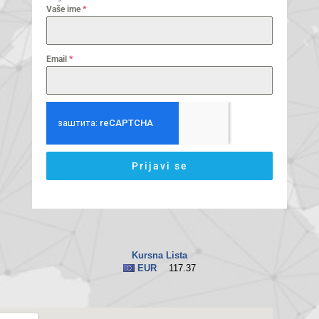
Vaše ime
*
Email
*
Prijavi se