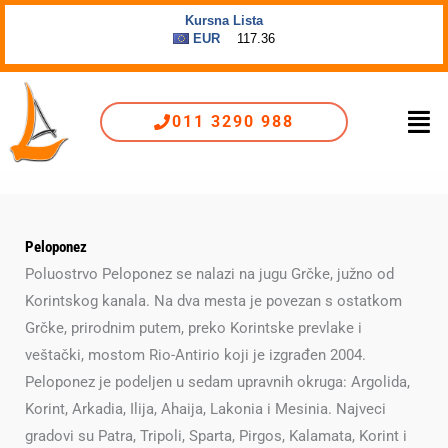
Пређи
на
садржај
Men
011 3290 988
Peloponez
Poluostrvo Peloponez se nalazi na jugu Grčke, južno od
Korintskog kanala. Na dva mesta je povezan s ostatkom
Grčke, prirodnim putem, preko Korintske prevlake i
veštački, mostom Rio-Antirio koji je izgrađen 2004.
Peloponez je podeljen u sedam upravnih okruga: Argolida,
Korint, Arkadia, Ilija, Ahaija, Lakonia i Mesinia. Najveci
gradovi su Patra, Tripoli, Sparta, Pirgos, Kalamata, Korint i