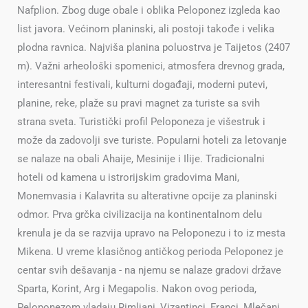
Nafplion. Zbog duge obale i oblika Peloponez izgleda kao
list javora. Većinom planinski, ali postoji takođe i velika
plodna ravnica. Najviša planina poluostrva je Taijetos (2407
m). Važni arheološki spomenici, atmosfera drevnog grada,
interesantni festivali, kulturni događaji, moderni putevi,
planine, reke, plaže su pravi magnet za turiste sa svih
strana sveta. Turistički profil Peloponeza je višestruk i
može da zadovolji sve turiste. Popularni hoteli za letovanje
se nalaze na obali Ahaije, Mesinije i Ilije. Tradicionalni
hoteli od kamena u istrorijskim gradovima Mani,
Monemvasia i Kalavrita su alterativne opcije za planinski
odmor. Prva grčka civilizacija na kontinentalnom delu
krenula je da se razvija upravo na Peloponezu i to iz mesta
Mikena. U vreme klasičnog antičkog perioda Peloponez je
centar svih dešavanja - na njemu se nalaze gradovi države
Sparta, Korint, Arg i Megapolis. Nakon ovog perioda,
Peloponezom vladaju Rimljani, Vizantinci, Franci, Mlečani,