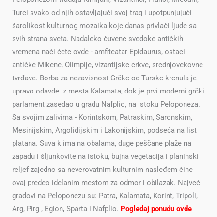
Turci svako od njih ostavljajući svoj trag i upotpunjujući
šarolikost kulturnog mozaika koje danas privlači ljude sa
svih strana sveta. Nadaleko čuvene svedoke antičkih
vremena naći ćete ovde - amfiteatar Epidaurus, ostaci
antičke Mikene, Olimpije, vizantijske crkve, srednjovekovne
tvrđave. Borba za nezavisnost Grčke od Turske krenula je
upravo odavde iz mesta Kalamata, dok je prvi moderni grčki
parlament zasedao u gradu Nafplio, na istoku Peloponeza.
Sa svojim zalivima - Korintskom, Patraskim, Saronskim,
Mesinijskim, Argolidijskim i Lakonijskim, podseća na list
platana. Suva klima na obalama, duge peščane plaže na
zapadu i šljunkovite na istoku, bujna vegetacija i planinski
reljef zajedno sa neverovatnim kulturnim nasleđem čine
ovaj predeo idelanim mestom za odmor i obilazak. Najveći
gradovi na Peloponezu su: Patra, Kalamata, Korint, Tripoli,
Arg, Pirg , Egion, Sparta i Nafplio.
Pogledaj ponudu ovde