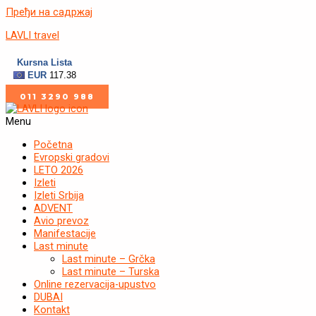
Пређи на садржај
LAVLI travel
011 3290 988
Menu
Početna
Evropski gradovi
LETO 2026
Izleti
Izleti Srbija
ADVENT
Avio prevoz
Manifestacije
Last minute
Last minute – Grčka
Last minute – Turska
Online rezervacija-upustvo
DUBAI
Kontakt