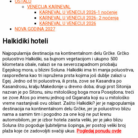
OSTALO
VENECIJA KARNEVAL
KARNEVAL U VENECIJI 2026-1 noćenje
KARNEVAL U VENECIJI 2026- 2 noćenja
KARNEVAL U VENECIJI 2026
NOVA GODINA 2027
Halkidiki hoteli
Najpopularnija destinacija na kontinentalnom delu Grčke. Grčko
poluostrvo Halkidiki, sa bujnom vegetacijom i ukupno 500
kilometara obale, nalazi se na severozapadnom priobalju
Egejskog mora, u blizini Soluna. Halkidiki ima tri manja poluostrva,
raspoređena kao tri ispružena prsta kojima još dublje zalazi u
Egej. Jedno od tri poluostrva, ili prsta, zove se Kasandra po
Kasandrosu, kralju Makedonije u drevno doba; drugi prst Sitonija
nazvan je po Sitonu, sinu mitološkog boga mora Posejdona; treći
se zove Atos po imenu jednog od Giganata koji su u mitološko
vreme nastanjivali ovu oblast. Zašto Halkidiki? jer je najpopularnija
destinacija na kontinentalnom delu Grčke, jer je poluostrvo blizu
nama a samim tim i pogodno za one koji ne put krenu
automobilom, jer je izbor hotela zaista veliki, jer je jako blizu
Soluna što pogoduje ljubiteljima šopinga, jer postoji veliki broj
plaža koje će zadovoljiti svačiji ukus.
Pogledaj ponudu ovde