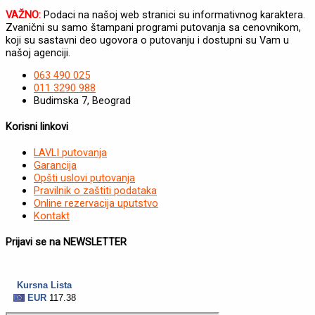
VAŽNO:
Podaci na našoj web stranici su informativnog karaktera.
Zvanični su samo štampani programi putovanja sa cenovnikom,
koji su sastavni deo ugovora o putovanju i dostupni su Vam u
našoj agenciji.
063 490 025
011 3290 988
Budimska 7, Beograd
Korisni linkovi
LAVLI putovanja
Garancija
Opšti uslovi putovanja
Pravilnik o zaštiti podataka
Online rezervacija uputstvo
Kontakt
Prijavi se na NEWSLETTER