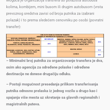
Moguća je organizacija transfera do polazišta autobusa
kolima, kombijem, mini busom ili drugim autobusom (vrsta
prevoznog sredstva zavisi od broja putnika za izabrani
polazak) i to prema sledećem cenovniku po osobi (povratni
transfer):
– Minimalni broj putnika za organizovanje transfera je dva,
osim ako agencija za određene polaske i određene
destinacije ne donese drugačiju odluku.
– Postoji mogućnost presedanja prilikom transferisanja
putnika odnosno prelaska iz jednog vozila u drugo kao i
spajanja više mesta uz skretanje sa glavnih regionalnih i
magistralnih puteva.