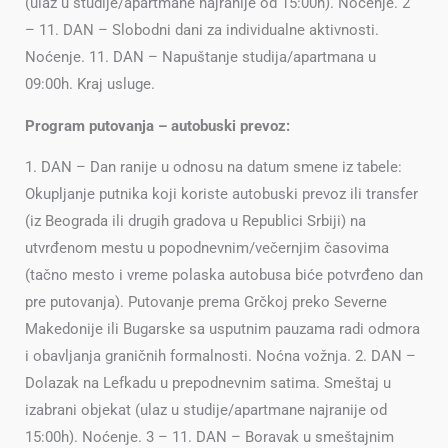
(ulaz u studije/apartmane najranije od 15:00h). Noćenje. 2
– 11. DAN – Slobodni dani za individualne aktivnosti.
Noćenje. 11. DAN – Napuštanje studija/apartmana u
09:00h. Kraj usluge.
Program putovanja – autobuski prevoz:
1. DAN – Dan ranije u odnosu na datum smene iz tabele:
Okupljanje putnika koji koriste autobuski prevoz ili transfer
(iz Beograda ili drugih gradova u Republici Srbiji) na
utvrđenom mestu u popodnevnim/večernjim časovima
(tačno mesto i vreme polaska autobusa biće potvrđeno dan
pre putovanja). Putovanje prema Grčkoj preko Severne
Makedonije ili Bugarske sa usputnim pauzama radi odmora
i obavljanja graničnih formalnosti. Noćna vožnja. 2. DAN –
Dolazak na Lefkadu u prepodnevnim satima. Smeštaj u
izabrani objekat (ulaz u studije/apartmane najranije od
15:00h). Noćenje. 3 – 11. DAN – Boravak u smeštajnim