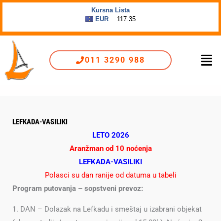
Пређи
на
садржај
Men
011 3290 988
LEFKADA-VASILIKI
LETO 2026
Aran
žman od 10 noćenja
LEFKADA-VASILIKI
Polasci su dan ranije od datuma u tabeli
Program putovanja – sopstveni prevoz:
1. DAN – Dolazak na Lefkadu i smeštaj u izabrani objekat