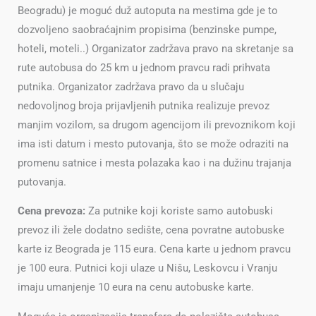
Beogradu) je moguć duž autoputa na mestima gde je to
dozvoljeno saobraćajnim propisima (benzinske pumpe,
hoteli, moteli..) Organizator zadržava pravo na skretanje sa
rute autobusa do 25 km u jednom pravcu radi prihvata
putnika. Organizator zadržava pravo da u slučaju
nedovoljnog broja prijavljenih putnika realizuje prevoz
manjim vozilom, sa drugom agencijom ili prevoznikom koji
ima isti datum i mesto putovanja, što se može odraziti na
promenu satnice i mesta polazaka kao i na dužinu trajanja
putovanja.
Cena prevoza:
Za putnike koji koriste samo autobuski
prevoz ili žele dodatno sedište, cena povratne autobuske
karte iz Beograda je 115 eura. Cena karte u jednom pravcu
je 100 eura. Putnici koji ulaze u Nišu, Leskovcu i Vranju
imaju umanjenje 10 eura na cenu autobuske karte.