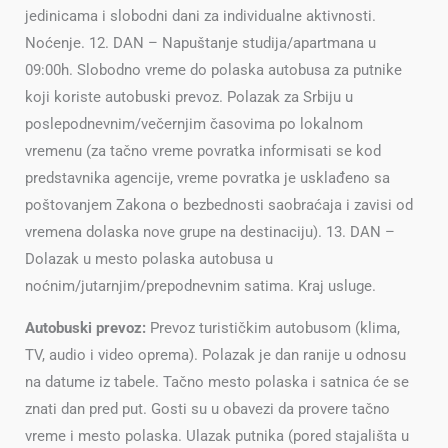
jedinicama i slobodni dani za individualne aktivnosti.
Noćenje. 12. DAN – Napuštanje studija/apartmana u
09:00h. Slobodno vreme do polaska autobusa za putnike
koji koriste autobuski prevoz. Polazak za Srbiju u
poslepodnevnim/večernjim časovima po lokalnom
vremenu (za tačno vreme povratka informisati se kod
predstavnika agencije, vreme povratka je usklađeno sa
poštovanjem Zakona o bezbednosti saobraćaja i zavisi od
vremena dolaska nove grupe na destinaciju). 13. DAN –
Dolazak u mesto polaska autobusa u
noćnim/jutarnjim/prepodnevnim satima. Kraj usluge.
Autobuski prevoz:
Prevoz turističkim autobusom (klima,
TV, audio i video oprema). Polazak je dan ranije u odnosu
na datume iz tabele. Tačno mesto polaska i satnica će se
znati dan pred put. Gosti su u obavezi da provere tačno
vreme i mesto polaska. Ulazak putnika (pored stajališta u