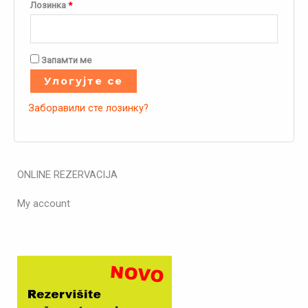
Лозинка
*
Запамти ме
Улогујте се
Заборавили сте лозинку?
ONLINE REZERVACIJA
My account