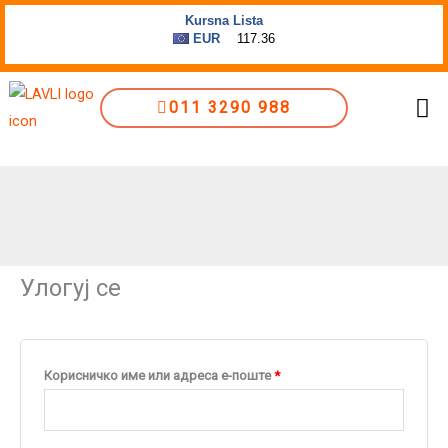
Пређи
Обавезно
Обавезно
на
садржај
Me
011 3290 988
Улогуј се
Корисничко име или адреса е-поште
*