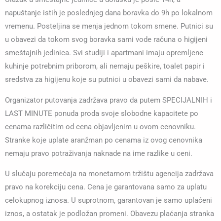
napuštanje istih je poslednjeg dana boravka do 9h po lokalnom
vremenu. Posteljina se menja jednom tokom smene. Putnici su
u obavezi da tokom svog boravka sami vode računa o higijeni
smeštajnih jedinica. Svi studiji i apartmani imaju opremljene
kuhinje potrebnim priborom, ali nemaju peškire, toalet papir i
sredstva za higijenu koje su putnici u obavezi sami da nabave.
Organizator putovanja zadržava pravo da putem SPECIJALNIH i
LAST MINUTE ponuda proda svoje slobodne kapacitete po
cenama različitim od cena objavljenim u ovom cenovniku.
Stranke koje uplate aranžman po cenama iz ovog cenovnika
nemaju pravo potraživanja naknade na ime razlike u ceni.
U slučaju poremećaja na monetarnom tržištu agencija zadržava
pravo na korekciju cena. Cena je garantovana samo za uplatu
celokupnog iznosa. U suprotnom, garantovan je samo uplaćeni
iznos, a ostatak je podložan promeni. Obavezu plaćanja stranka