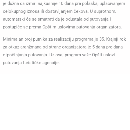
je dužna da izmiri najkasnije 10 dana pre polaska, uplaćivanjem
celokupnog iznosa ili dostavljanjem čekova. U suprotnom,
automatski će se smatrati da je odustala od putovanja I
postupiće se prema Opštim uslovima putovanja organizatora.
Minimalan broj putnika za realizaciju programa je 35. Krajnji rok
za otkaz aranžmana od strane organizatora je 5 dana pre dana
otpočinjanja putovanja. Uz ovaj program važe Opšti uslovi
putovanja turističke agencije.