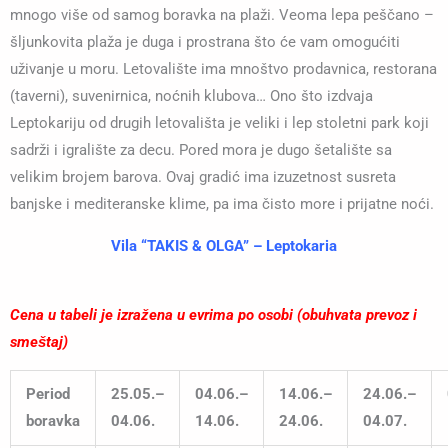
mnogo više od samog boravka na plaži. Veoma lepa peščano –
šljunkovita plaža je duga i prostrana što će vam omogućiti
uživanje u moru. Letovalište ima mnoštvo prodavnica, restorana
(taverni), suvenirnica, noćnih klubova… Ono što izdvaja
Leptokariju od drugih letovališta je veliki i lep stoletni park koji
sadrži i igralište za decu. Pored mora je dugo šetalište sa
velikim brojem barova. Ovaj gradić ima izuzetnost susreta
banjske i mediteranske klime, pa ima čisto more i prijatne noći.
Vila “TAKIS & OLGA” – Leptokaria
Cena u tabeli je izražena u evrima po osobi (obuhvata prevoz i
smeštaj)
Period
25.05.
–
04.06.
–
14.06.
–
24.06.
–
boravka
04.06.
14.06.
24.06.
04.07.