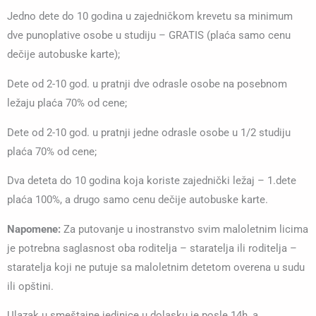
Jedno dete do 10 godina u zajedničkom krevetu sa minimum
dve punoplative osobe u studiju – GRATIS (plaća samo cenu
dečije autobuske karte);
Dete od 2-10 god. u pratnji dve odrasle osobe na posebnom
ležaju plaća 70% od cene;
Dete od 2-10 god. u pratnji jedne odrasle osobe u 1/2 studiju
plaća 70% od cene;
Dva deteta do 10 godina koja koriste zajednički ležaj – 1.dete
plaća 100%, a drugo samo cenu dečije autobuske karte.
Napomene:
Za putovanje u inostranstvo svim maloletnim licima
je potrebna saglasnost oba roditelja – staratelja ili roditelja –
staratelja koji ne putuje sa maloletnim detetom overena u sudu
ili opštini.
Ulazak u smeštajne jedinice u dolasku je posle 14h, a