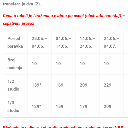
transfera je dva (2).
Cena u tabeli je izražena u evrima po osobi (obuhvata smeštaj) –
sopstveni prevoz
Period
25.05.
–
04.06.
–
14.06.
–
24.06.
–
boravka
04.06.
14.06.
24.06.
04.07.
Broj
10
10
10
10
noćenja
1/2
139*
169
209
229
studio
1/3
129*
159
179
209
studio
Plaćanje je u dinarskoj protivvrednosti po srednjem kursu NBS