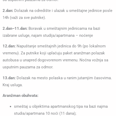
2.dan:
Dolazak na odredište i ulazak u smeštajne jedinice posle
14h (važi za sve putnike).
2.dan–11.dan:
Boravak u smeštajnim jedinicama na bazi
izabrane usluge, najam studija/apartmana – noćenje
12.dan:
Napuštanje smeštajnih jedinica do 9h (po lokalnom
vremenu). Za putnike koji uplaćuju paket aranžman polazak
autobusa u unapred dogovorenom vremenu. Noćna vožnja sa
usputnim pauzama za odmor.
13.dan:
Dolazak na mesto polaska u ranim jutarnjim časovima.
Kraj usluga.
Aranžman obuhvata:
smeštaj u objektima apartmanskog tipa na bazi najma
studia/apartmana 10 noći (11 dana);