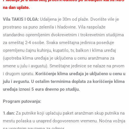
na dan uplate.
Vila TAKIS I OLGA:
Udaljena je 30m od plaže. Dvorište vile je
prostrano sa puno zelenila i hladovine. Vila raspolaže
standardno opremljenim dvokrevetnim i trokrevetnim studijima
za smeštaj 2-4 osobe. Svaka smeštajna jedinica poseduje
opremljenu čajnu kuhinju, kupatilo, tv, balkon i klima uređaj
(upotreba klima uređaja je uključena u cenu aranžmana za
smene u julu i avgustu). Smeštajne jedinice se nalaze na prvom
i drugom spratu.
Korišćenje klima uređaja je uključeno u cenu u
julu i avgustu. U ostalim terminima doplata za korišćenje klima
uređaja iznosi 5 eura dnevno po studiju.
Program putovanja:
1.dan:
Za putnike koji uplaćuju paket aranžman skup putnika na
mestu polaska u unapred dogovorenom vremenu. Noćna vožnja
sa usputnim pauzama za odmor.