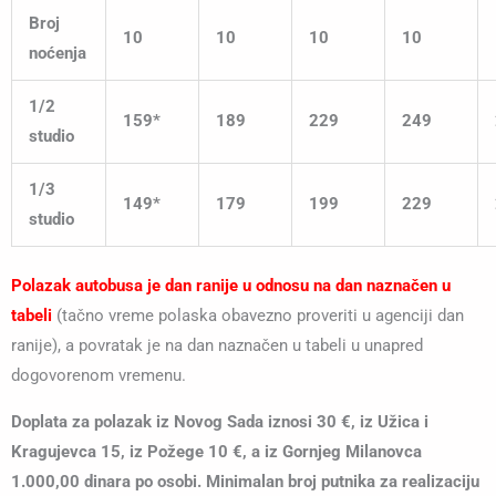
Broj
10
10
10
10
noćenja
1/2
159*
189
229
249
studio
1/3
149*
179
199
229
studio
Polazak autobusa je dan ranije u odnosu na dan naznačen u
tabeli
(tačno vreme polaska obavezno proveriti u agenciji dan
ranije), a povratak je na dan naznačen u tabeli u unapred
dogovorenom vremenu.
Doplata za polazak iz Novog Sada iznosi 30 €, iz Užica i
Kragujevca 15, iz Požege 10 €, a iz Gornjeg Milanovca
1.000,00 dinara po osobi. Minimalan broj putnika za realizaciju