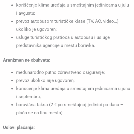
korišćenje klima uređaja u smeštajnim jedinicama u julu
i avgustu;
prevoz autobusom turističke klase (TV, AC, video…)
ukoliko je ugovoren;
usluge turističkog pratioca u autobusu i usluge
predstavnika agencije u mestu boravka.
Aranžman ne obuhvata:
međunarodno putno zdravstveno osiguranje;
prevoz ukoliko nije ugovoren;
korišćenje klima uređaja u smeštajnim jedinicama u junu
i septembru;
boravišna taksa (2 € po smeštajnoj jedinici po danu –
plaća se na licu mesta).
Uslovi plaćanja: