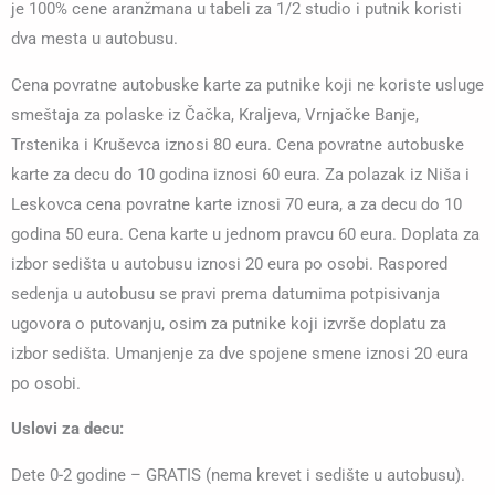
je 100% cene aranžmana u tabeli za 1/2 studio i putnik koristi
dva mesta u autobusu.
Cena povratne autobuske karte za putnike koji ne koriste usluge
smeštaja za polaske iz Čačka, Kraljeva, Vrnjačke Banje,
Trstenika i Kruševca iznosi 80 eura. Cena povratne autobuske
karte za decu do 10 godina iznosi 60 eura. Za polazak iz Niša i
Leskovca cena povratne karte iznosi 70 eura, a za decu do 10
godina 50 eura. Cena karte u jednom pravcu 60 eura. Doplata za
izbor sedišta u autobusu iznosi 20 eura po osobi. Raspored
sedenja u autobusu se pravi prema datumima potpisivanja
ugovora o putovanju, osim za putnike koji izvrše doplatu za
izbor sedišta. Umanjenje za dve spojene smene iznosi 20 eura
po osobi.
Uslovi za decu:
Dete 0-2 godine – GRATIS (nema krevet i sedište u autobusu).