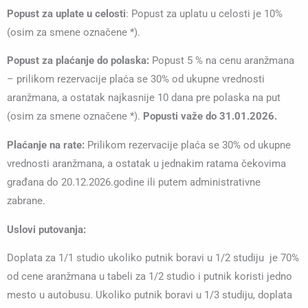
Popust za uplate u celosti
: Popust za uplatu u celosti je 10%
(osim za smene označene *).
Popust za plaćanje do polaska:
Popust 5 % na cenu aranžmana
– prilikom rezervacije plaća se 30% od ukupne vrednosti
aranžmana, a ostatak najkasnije 10 dana pre polaska na put
(osim za smene označene *).
Popusti važe do 31.01.2026.
Plaćanje na rate:
Prilikom rezervacije plaća se 30% od ukupne
vrednosti aranžmana, a ostatak u jednakim ratama čekovima
građana do 20.12.2026.godine ili putem administrativne
zabrane.
Uslovi putovanja:
Doplata za 1/1 studio ukoliko putnik boravi u 1/2 studiju je 70%
od cene aranžmana u tabeli za 1/2 studio i putnik koristi jedno
mesto u autobusu. Ukoliko putnik boravi u 1/3 studiju, doplata