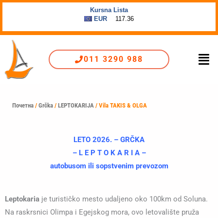
Пређи
на
садржај
Men
011 3290 988
Почетна
/
Grčka
/
LEPTOKARIJA
/ Vila TAKIS & OLGA
LETO 2026. – GRČKA
– L E P T O K A R I A –
autobusom ili sopstvenim prevozom
Leptokaria
je turističko mesto udaljeno oko 100km od Soluna.
Na raskrsnici Olimpa i Egejskog mora, ovo letovalište pruža