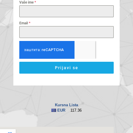
Vaše ime
*
Email
*
Prijavi se