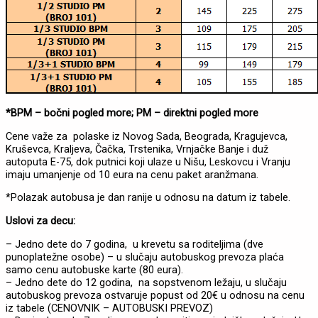
*BPM – bočni pogled more; PM – direktni pogled more
Cene važe za polaske iz Novog Sada, Beograda, Kragujevca,
Kruševca, Kraljeva, Čačka, Trstenika, Vrnjačke Banje i duž
autoputa E-75, dok putnici koji ulaze u Nišu, Leskovcu i Vranju
imaju umanjenje od 10 eura na cenu paket aranžmana.
*Polazak autobusa je dan ranije u odnosu na datum iz tabele.
Uslovi za decu:
– Jedno dete do 7 godina, u krevetu sa roditeljima (dve
punoplatežne osobe) – u slučaju autobuskog prevoza plaća
samo cenu autobuske karte (80 eura).
– Jedno dete do 12 godina, na sopstvenom ležaju, u slučaju
autobuskog prevoza ostvaruje popust od 20€ u odnosu na cenu
iz tabele (CENOVNIK – AUTOBUSKI PREVOZ)