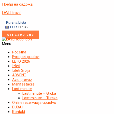
Пређи на садржај
LAVLI travel
011 3290 988
Menu
Početna
Evropski gradovi
LETO 2026
Izleti
Izleti Srbija
ADVENT
Avio prevoz
Manifestacije
Last minute
Last minute – Grčka
Last minute – Turska
Online rezervacija-upustvo
DUBAI
Kontakt