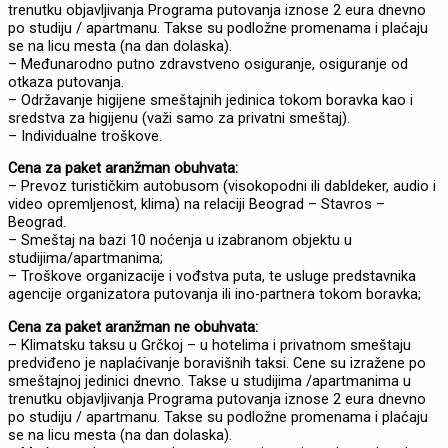
trenutku objavljivanja Programa putovanja iznose 2 eura dnevno
po studiju / apartmanu. Takse su podložne promenama i plaćaju
se na licu mesta (na dan dolaska).
– Međunarodno putno zdravstveno osiguranje, osiguranje od
otkaza putovanja.
– Održavanje higijene smeštajnih jedinica tokom boravka kao i
sredstva za higijenu (važi samo za privatni smeštaj).
– Individualne troškove.
Cena za paket aranžman obuhvata:
– Prevoz turističkim autobusom (visokopodni ili dabldeker, audio i
video opremljenost, klima) na relaciji Beograd – Stavros –
Beograd.
– Smeštaj na bazi 10 noćenja u izabranom objektu u
studijima/apartmanima;
– Troškove organizacije i vođstva puta, te usluge predstavnika
agencije organizatora putovanja ili ino-partnera tokom boravka;
Cena za paket aranžman ne obuhvata:
– Klimatsku taksu u Grčkoj – u hotelima i privatnom smeštaju
predviđeno je naplaćivanje boravišnih taksi. Cene su izražene po
smeštajnoj jedinici dnevno. Takse u studijima /apartmanima u
trenutku objavljivanja Programa putovanja iznose 2 eura dnevno
po studiju / apartmanu. Takse su podložne promenama i plaćaju
se na licu mesta (na dan dolaska).