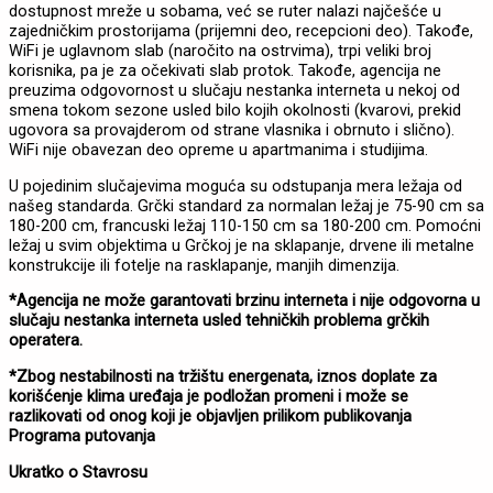
dostupnost mreže u sobama, već se ruter nalazi najčešće u
zajedničkim prostorijama (prijemni deo, recepcioni deo). Takođe,
WiFi je uglavnom slab (naročito na ostrvima), trpi veliki broj
korisnika, pa je za očekivati slab protok. Takođe, agencija ne
preuzima odgovornost u slučaju nestanka interneta u nekoj od
smena tokom sezone usled bilo kojih okolnosti (kvarovi, prekid
ugovora sa provajderom od strane vlasnika i obrnuto i slično).
WiFi nije obavezan deo opreme u apartmanima i studijima.
U pojedinim slučajevima moguća su odstupanja mera ležaja od
našeg standarda. Grčki standard za normalan ležaj je 75-90 cm sa
180-200 cm, francuski ležaj 110-150 cm sa 180-200 cm. Pomoćni
ležaj u svim objektima u Grčkoj je na sklapanje, drvene ili metalne
konstrukcije ili fotelje na rasklapanje, manjih dimenzija.
*Agencija ne može garantovati brzinu interneta i nije odgovorna u
slučaju nestanka interneta usled tehničkih problema grčkih
operatera.
*Zbog nestabilnosti na tržištu energenata, iznos doplate za
korišćenje klima uređaja je podložan promeni i može se
razlikovati od onog koji je objavljen prilikom publikovanja
Programa putovanja
Ukratko o Stavrosu