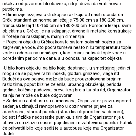
nikakvu odgovornost ili obavezu, niti je dužna da vrati novac
putnicima.
– Dimenzije ležajeva u Grčkoj se razlikuju od naših standarda.
Grčki standard za normalan ležaj je 75-90 cm sa 180-200 cm,
francuski ležaj 110-150 cm sa 180-200 cm. Pomoćni ležaj u svim
objektima u Grčkoj je na sklapanje, drvene ili metalne konstrukcije
ili fotelje na rasklapanje, manjih dimenzija.
– Pojedini objekti u Grčkoj koriste sistem solarnih bojlera za
zagrevanje vode, što podrazumeva nešto nižu temperaturu tople
vode u odnosu na uobičajenu, kao i manji pritisak tople vode u
određenim periodima dana, a u odnosu na kapacitet objekta.
-U bilo kom objektu, na bilo kojoj destinaciji, u smeštajnoj jedinici
mogu da se pojave razni insekti, glodari, gmizavci, vlaga itd.
Budući da ova pojava može da bude prouzrokovana brojnim
razlozima, poput blizine zelenila, urbanog okruženja, perioda
godine, količine padavina, prevelikog broja turista itd, Organizator
za nju ne može da bude odgovoran.
– Sedišta u autobusu su numerisana, Organizator pravi raspored
sedenja uzimajući ravnopravno u obzir vreme prijave za
aranžmane, starost putnika (stara lica ili porodice sa decom),
bolest i fizičke nedostatke putnika, s tim da Organizator nije u
obavezi da izlazi u susret pojedinačnim zahtevima putnika. Putnik
će prihvatiti bilo koje sedište u autobusu koje mu Organizator
dodeli.