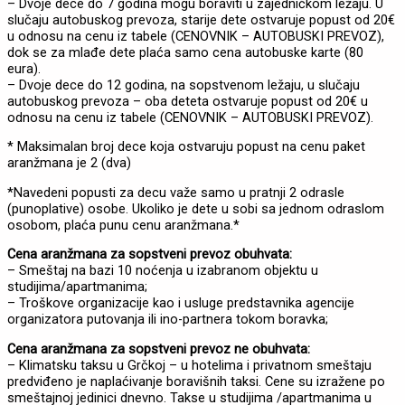
– Dvoje dece do 7 godina mogu boraviti u zajedničkom ležaju. U
slučaju autobuskog prevoza, starije dete ostvaruje popust od 20€
u odnosu na cenu iz tabele (CENOVNIK – AUTOBUSKI PREVOZ),
dok se za mlađe dete plaća samo cena autobuske karte (80
eura).
– Dvoje dece do 12 godina, na sopstvenom ležaju, u slučaju
autobuskog prevoza – oba deteta ostvaruje popust od 20€ u
odnosu na cenu iz tabele (CENOVNIK – AUTOBUSKI PREVOZ).
* Maksimalan broj dece koja ostvaruju popust na cenu paket
aranžmana je 2 (dva)
*Navedeni popusti za decu važe samo u pratnji 2 odrasle
(punoplative) osobe. Ukoliko je dete u sobi sa jednom odraslom
osobom, plaća punu cenu aranžmana.*
Cena aranžmana za sopstveni prevoz obuhvata:
– Smeštaj na bazi 10 noćenja u izabranom objektu u
studijima/apartmanima;
– Troškove organizacije kao i usluge predstavnika agencije
organizatora putovanja ili ino-partnera tokom boravka;
Cena aranžmana za sopstveni prevoz ne obuhvata:
– Klimatsku taksu u Grčkoj – u hotelima i privatnom smeštaju
predviđeno je naplaćivanje boravišnih taksi. Cene su izražene po
smeštajnoj jedinici dnevno. Takse u studijima /apartmanima u