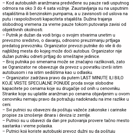
– Kod autobuskih aranžmana predviđene su pauze radi usputnog
odmora na oko 3 do 4 sata vožnje. Zaustavljanja su na usputnim
stajalištima ili benzinskim pumpama, a u zavisnosti od uslova na
putu i raspoloživosti kapaciteta stajališta. Dužina trajanja
slobodnog vremena za vreme pauze tokom putovanja zavisi od
objektivnih okolnosti.
– Putnik je dužan da vodi brigu o svojim stvarima unetim u
prevozno sredstvo, o davanju, odnosno preuzimanju prtljaga
predatog prevozniku. Organizator prevozi putnike do vile ili do
najbližeg mesta do kojeg može doći autobus. Organizator nije
dužan putniku odneti prtljag do smeštajne jedinice.
– Broj putnika po smenama može se značajno razlikovati, zato
se Ogranizator ne obavezuje da prevoz u povratku izvrši istim
autobusom i na istim sedištima kao u odlasku.
– Organizator zadržava pravo da putem LAST MINUTE ILI BILO
KOJE VRSTE SPECIJALNE PONUDE proda svoje slobodne
kapacitete po cenama koje su drugačije od onih u cenovniku.
Stranke koje su uplatile aranžman po cenama objavljenim u ovom
cenovniku nemaju pravo da potražuju nadoknadu na ime razlike u
ceni.
– Svi putnici su obavezni da poštuju važeće zakonske i carinske
propise za iznošenje dinara i deviza iz zemlje.
– Putnici su u obavezi da dan pre putovanja provere tačno mesto
sastanka i vreme polaska.
– Putnici koji koriste autobuski prevoz dužni su da poštuju