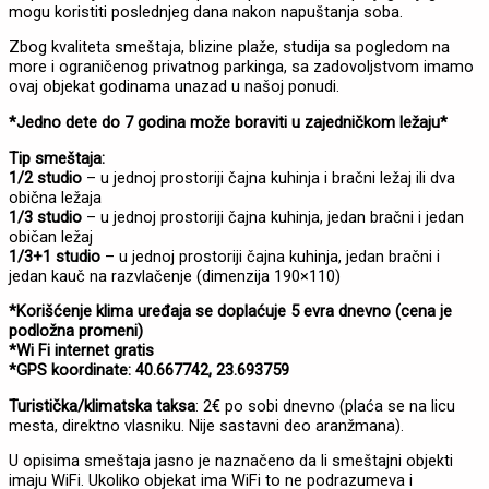
mogu koristiti poslednjeg dana nakon napuštanja soba.
Zbog kvaliteta smeštaja, blizine plaže, studija sa pogledom na
more i ograničenog privatnog parkinga, sa zadovoljstvom imamo
ovaj objekat godinama unazad u našoj ponudi.
*Jedno dete do 7 godina može boraviti u zajedničkom ležaju*
Tip smeštaja:
1/2 studio
– u jednoj prostoriji čajna kuhinja i bračni ležaj ili dva
obična ležaja
1/3 studio
– u jednoj prostoriji čajna kuhinja, jedan bračni i jedan
običan ležaj
1/3+1 studio
– u jednoj prostoriji čajna kuhinja, jedan bračni i
jedan kauč na razvlačenje (dimenzija 190×110)
*Korišćenje klima uređaja se doplaćuje 5 evra dnevno (cena je
podložna promeni)
*Wi Fi internet gratis
*GPS koordinate: 40.667742, 23.693759
Turistička/klimatska
taksa
: 2€ po sobi dnevno (plaća se na licu
mesta, direktno vlasniku. Nije sastavni deo aranžmana).
U opisima smeštaja jasno je naznačeno da li smeštajni objekti
imaju WiFi. Ukoliko objekat ima WiFi to ne podrazumeva i