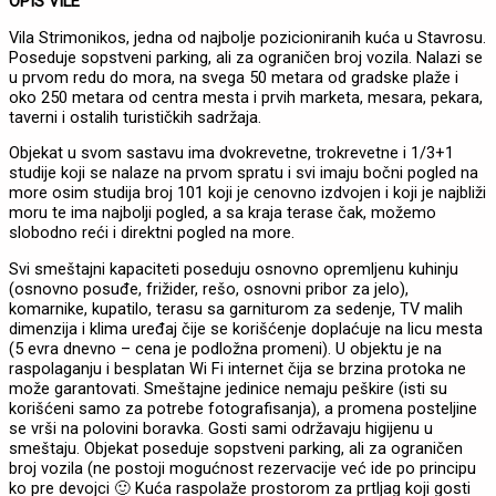
OPIS VILE
Vila Strimonikos, jedna od najbolje pozicioniranih kuća u Stavrosu.
Poseduje sopstveni parking, ali za ograničen broj vozila. Nalazi se
u prvom redu do mora, na svega 50 metara od gradske plaže i
oko 250 metara od centra mesta i prvih marketa, mesara, pekara,
taverni i ostalih turističkih sadržaja.
Objekat u svom sastavu ima dvokrevetne, trokrevetne i 1/3+1
studije koji se nalaze na prvom spratu i svi imaju bočni pogled na
more osim studija broj 101 koji je cenovno izdvojen i koji je najbliži
moru te ima najbolji pogled, a sa kraja terase čak, možemo
slobodno reći i direktni pogled na more.
Svi smeštajni kapaciteti poseduju osnovno opremljenu kuhinju
(osnovno posuđe, frižider, rešo, osnovni pribor za jelo),
komarnike, kupatilo, terasu sa garniturom za sedenje, TV malih
dimenzija i klima uređaj čije se korišćenje doplaćuje na licu mesta
(5 evra dnevno – cena je podložna promeni). U objektu je na
raspolaganju i besplatan Wi Fi internet čija se brzina protoka ne
može garantovati. Smeštajne jedinice nemaju peškire (isti su
korišćeni samo za potrebe fotografisanja), a promena posteljine
se vrši na polovini boravka. Gosti sami održavaju higijenu u
smeštaju. Objekat poseduje sopstveni parking, ali za ograničen
broj vozila (ne postoji mogućnost rezervacije već ide po principu
ko pre devojci 🙂 Kuća raspolaže prostorom za prtljag koji gosti