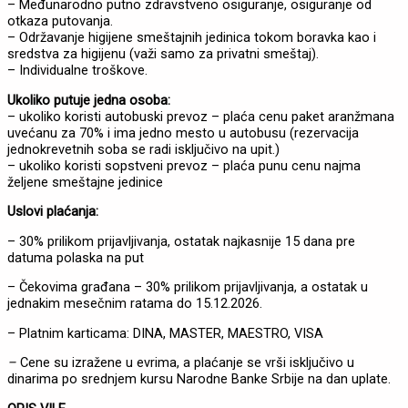
– Međunarodno putno zdravstveno osiguranje, osiguranje od
otkaza putovanja.
– Održavanje higijene smeštajnih jedinica tokom boravka kao i
sredstva za higijenu (važi samo za privatni smeštaj).
– Individualne troškove.
Ukoliko putuje jedna osoba:
– ukoliko koristi autobuski prevoz – plaća cenu paket aranžmana
uvećanu za 70% i ima jedno mesto u autobusu (rezervacija
jednokrevetnih soba se radi isključivo na upit.)
– ukoliko koristi sopstveni prevoz – plaća punu cenu najma
željene smeštajne jedinice
Uslovi plaćanja:
– 30% prilikom prijavljivanja, ostatak najkasnije 15 dana pre
datuma polaska na put
– Čekovima građana – 30% prilikom prijavljivanja, a ostatak u
jednakim mesečnim ratama do 15.12.2026.
– Platnim karticama: DINA, MASTER, MAESTRO, VISA
–
Cene su izražene u evrima, a plaćanje se vrši isključivo u
dinarima po srednjem kursu Narodne Banke Srbije na dan uplate.