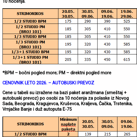
10 noćenja.
*BPM – bočni pogled more; PM – direktni pogled more
CENOVNIK LETO 2026. – AUTOBUSKI PREVOZ
Cene u tabeli su izražene na bazi paket aranžmana (smeštaj +
autobuski prevoz) po osobi za 10 noćenja za polaske iz Novog
Sada, Beograda, Kragujevca, Kruševca, Kraljeva, Čačka, Trstenika,
Vrnjačke Banje i duž autoputa E-75