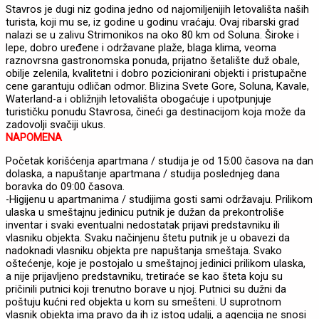
Stavros je dugi niz godina jedno od najomiljenijih letovališta naših
turista, koji mu se, iz godine u godinu vraćaju. Ovaj ribarski grad
nalazi se u zalivu Strimonikos na oko 80 km od Soluna. Široke i
lepe, dobro uređene i održavane plaže, blaga klima, veoma
raznovrsna gastronomska ponuda, prijatno šetalište duž obale,
obilje zelenila, kvalitetni i dobro pozicionirani objekti i pristupačne
cene garantuju odličan odmor. Blizina Svete Gore, Soluna, Kavale,
Waterland-a i obližnjih letovališta obogaćuje i upotpunjuje
turističku ponudu Stavrosa, čineći ga destinacijom koja može da
zadovolji svačiji ukus.
NAPOMENA
Početak korišćenja apartmana / studija je od 15:00 časova na dan
dolaska, a napuštanje apartmana / studija poslednjeg dana
boravka do 09:00 časova.
-Higijenu u apartmanima / studijima gosti sami održavaju. Prilikom
ulaska u smeštajnu jedinicu putnik je dužan da prekontroliše
inventar i svaki eventualni nedostatak prijavi predstavniku ili
vlasniku objekta. Svaku načinjenu štetu putnik je u obavezi da
nadoknadi vlasniku objekta pre napuštanja smeštaja. Svako
oštećenje, koje je postojalo u smeštajnoj jedinici prilikom ulaska,
a nije prijavljeno predstavniku, tretiraće se kao šteta koju su
pričinili putnici koji trenutno borave u njoj. Putnici su dužni da
poštuju kućni red objekta u kom su smešteni. U suprotnom
vlasnik objekta ima pravo da ih iz istog udalji, a agencija ne snosi