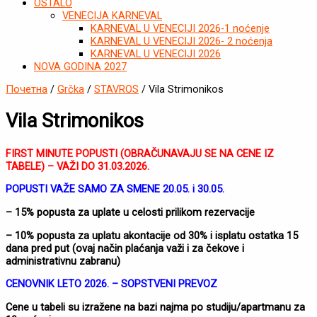
OSTALO
VENECIJA KARNEVAL
KARNEVAL U VENECIJI 2026-1 noćenje
KARNEVAL U VENECIJI 2026- 2 noćenja
KARNEVAL U VENECIJI 2026
NOVA GODINA 2027
Почетна
/
Grčka
/
STAVROS
/ Vila Strimonikos
Vila Strimonikos
FIRST MINUTE POPUSTI (OBRAČUNAVAJU SE NA CENE IZ
TABELE) – VAŽI DO 31.03.2026.
POPUSTI VAŽE SAMO ZA SMENE 20.05. i 30.05.
– 15% popusta za uplate u celosti prilikom rezervacije
– 10% popusta za uplatu akontacije od 30% i isplatu ostatka 15
dana pred put (ovaj način plaćanja važi i za čekove i
administrativnu zabranu)
CENOVNIK LETO 2026. – SOPSTVENI PREVOZ
Cene u tabeli su izražene na bazi najma po studiju/apartmanu za