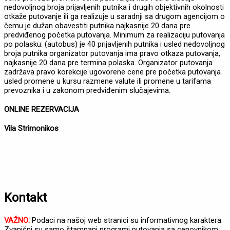
nedovoljnog broja prijavljenih putnika i drugih objektivnih okolnosti
otkaže putovanje ili ga realizuje u saradnji sa drugom agencijom o
čemu je dužan obavestiti putnika najkasnije 20 dana pre
predviđenog početka putovanja. Minimum za realizaciju putovanja
po polasku: (autobus) je 40 prijavljenih putnika i usled nedovoljnog
broja putnika organizator putovanja ima pravo otkaza putovanja,
najkasnije 20 dana pre termina polaska. Organizator putovanja
zadržava pravo korekcije ugovorene cene pre početka putovanja
usled promene u kursu razmene valute ili promene u tarifama
prevoznika i u zakonom predviđenim slučajevima.
ONLINE REZERVACIJA
Vila Strimonikos
Kontakt
VAŽNO:
Podaci na našoj web stranici su informativnog karaktera.
Zvanični su samo štampani programi putovanja sa cenovnikom,