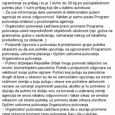
ograničenje za prtljag i to je 1 kofer do 20 kg po punoplatežnom
putniku plus 1 ručni prtljag koji ide u kabinu autobusa.
– Za sve informacije date usmenim ili elektronskim putem
agencija ne snosi odgovornost. Validan je samo pisani Program
putovanja istaknut u prostorijama agencija.
– Organizator putovanja zadržava pravo promene Programa
putovanja usled nepredviđenih objektivnih okolnosti (npr. gužva na
granicama, gužva u saobraćaju, zatvaranje nekog od lokaliteta
predviđenog za obilazak…)
– Potpisnik Ugovora o putovanju ili predstavnici grupe putnika
obavezni su da sve putnike upoznaju sa ugovorenim Programom
putovanja, uslovima plaćanja i Opštim uslovima putovanja
Organizatora putovanja.
– Putnici državljani Republike Srbije mogu putovati isključivo sa
novim, biometrijskim pasošima. Putnik u potpunosti odgovara za
validnost svoje putne isprave. Putnici koji putuju sa pasošima
drugih država u obavezi su da se samostalno upoznaju sa viznim
režimom zemlje u koju putuju i obave sve potrebne aktivnosti
vezane za viziranje sopstvenih pasoša, ukoliko je to potrebno. U
slučaju da putnici ne dobiju vizu za boravak u izabranoj zemlji,
agencija ne snosi nikakvu odgovornost i takav otkaz se smatra
otkazom od strane putnika, uz primenu skale otkaza utvrđene
Opštim uslovima putovanja Organizatora putovanja.
– Organizator putovanja zadržava pravo da u slučaju promene
cene prevoza promeni cenu putovanja, kao i da u slučaju