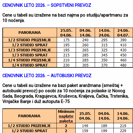
CENOVNIK LETO 2026. – SOPSTVENI PREVOZ
Cene u tabeli su izražene na bazi najma po studiju/apartmanu za
10 noćenja.
CENOVNIK LETO 2026. – AUTOBUSKI PREVOZ
Cene u tabeli su izražene na bazi paket aranžmana (smeštaj +
autobuski prevoz) po osobi za 10 noćenja za polaske iz Novog
Sada, Beograda, Kragujevca, Kruševca, Kraljeva, Čačka, Trstenika,
Vrnjačke Banje i duž autoputa E-75