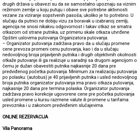
drugih država u obavezi su da se samostalno upoznaju sa viznim
režimom zemlje u koju putuju i obave sve potrebne aktivnosti
vezane za viziranje sopstvenih pasoša, ukoliko je to potrebno. U
slučaju da putnici ne dobiju vizu za boravak u izabranoj zemlji,
agencija ne snosi nikakvu odgovornost i takav otkaz se smatra
otkazom od strane putnika, uz primenu skale otkaza utvrđene
Opštim uslovima putovanja Organizatora putovanja.
– Organizator putovanja zadržava pravo da u slučaju promene
cene prevoza promeni cenu putovanja, kao i da u slučaju
nedovoljnog broja prijavljenih putnika i drugih objektivnih okolnosti
otkaže putovanje ili ga realizuje u saradnji sa drugom agencijom o
čemu je dužan obavestiti putnika najkasnije 20 dana pre
predviđenog početka putovanja. Minimum za realizaciju putovanja
po polasku: (autobus) je 40 prijavljenih putnika i usled nedovoljnog
broja putnika organizator putovanja ima pravo otkaza putovanja,
najkasnije 20 dana pre termina polaska. Organizator putovanja
zadržava pravo korekcije ugovorene cene pre početka putovanja
usled promene u kursu razmene valute ili promene u tarifama
prevoznika i u zakonom predviđenim slučajevima.
ONLINE REZERVACIJA
Vila Panorama