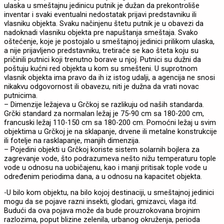
ulaska u smeštajnu jedinicu putnik je dužan da prekontroliše
inventar i svaki eventualni nedostatak prijavi predstavniku ili
vlasniku objekta. Svaku načinjenu štetu putnik je u obavezi da
nadoknadi vlasniku objekta pre napuštanja smeštaja. Svako
oštećenje, koje je postojalo u smeštajnoj jedinici prilikom ulaska,
a nije prijavljeno predstavniku, tretiraće se kao šteta koju su
pričinili putnici koji trenutno borave u njoj. Putnici su dužni da
poštuju kućni red objekta u kom su smešteni. U suprotnom
vlasnik objekta ima pravo da ih iz istog udalji, a agencija ne snosi
nikakvu odgovornost ili obavezu, niti je dužna da vrati novac
putnicima.
– Dimenzije ležajeva u Grčkoj se razlikuju od naših standarda.
Grčki standard za normalan ležaj je 75-90 cm sa 180-200 cm,
francuski ležaj 110-150 cm sa 180-200 cm. Pomoćni ležaj u svim
objektima u Grčkoj je na sklapanje, drvene ili metalne konstrukcije
ili fotelje na rasklapanje, manjih dimenzija.
– Pojedini objekti u Grčkoj koriste sistem solarnih bojlera za
zagrevanje vode, što podrazumeva nešto nižu temperaturu tople
vode u odnosu na uobičajenu, kao i manji pritisak tople vode u
određenim periodima dana, a u odnosu na kapacitet objekta.
-U bilo kom objektu, na bilo kojoj destinaciji, u smeštajnoj jedinici
mogu da se pojave razni insekti, glodari, gmizavci, vlaga itd.
Budući da ova pojava može da bude prouzrokovana brojnim
razlozima, poput blizine zelenila, urbanog okruženja, perioda