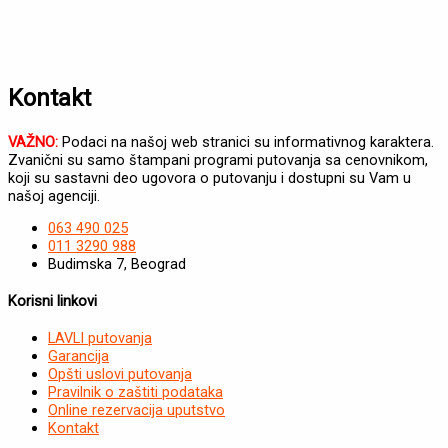
Kontakt
VAŽNO:
Podaci na našoj web stranici su informativnog karaktera.
Zvanični su samo štampani programi putovanja sa cenovnikom,
koji su sastavni deo ugovora o putovanju i dostupni su Vam u
našoj agenciji.
063 490 025
011 3290 988
Budimska 7, Beograd
Korisni linkovi
LAVLI putovanja
Garancija
Opšti uslovi putovanja
Pravilnik o zaštiti podataka
Online rezervacija uputstvo
Kontakt