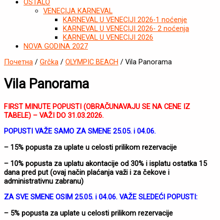
OSTALO
VENECIJA KARNEVAL
KARNEVAL U VENECIJI 2026-1 noćenje
KARNEVAL U VENECIJI 2026- 2 noćenja
KARNEVAL U VENECIJI 2026
NOVA GODINA 2027
Почетна
/
Grčka
/
OLYMPIC BEACH
/ Vila Panorama
Vila Panorama
FIRST MINUTE POPUSTI (OBRAČUNAVAJU SE NA CENE IZ
TABELE) – VAŽI DO 31.03.2026.
POPUSTI VAŽE SAMO
ZA SMENE 25.05. i 04.06.
– 15% popusta za uplate u celosti prilikom rezervacije
– 10% popusta za uplatu akontacije od 30% i isplatu ostatka 15
dana pred put (ovaj način plaćanja važi i za čekove i
administrativnu zabranu)
ZA SVE SMENE OSIM 25.05. i 04.06. VAŽE SLEDEĆI POPUSTI:
– 5% popusta za uplate u celosti prilikom rezervacije