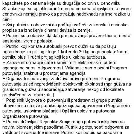
kapacitete po cenama koje su drugačije od onih u cenovniku.
Stranke koje su uplatile aranžman po cenama objavljenim u ovom
cenovniku nemaju pravo da potražuju nadoknadu na ime razlike u
ceni.
– Svi putnici su obavezni da poštuju važeće zakonske i carinske
propise za iznošenje dinara i deviza iz zemlje.
– Putnici su u obavezi da dan pre putovanja provere tačno mesto
sastanka i vreme polaska.
– Putnici koji koriste autobuski prevoz dužni su da poštuju
ograničenje za prtljag i to je 1 kofer do 20 kg po punoplatežnom
putniku plus 1 ručni prtljag koji ide u kabinu autobusa.
– Za sve informacije date usmenim ili elektronskim putem
agencija ne snosi odgovornost. Validan je samo pisani Program
putovanja istaknut u prostorijama agencija.
– Organizator putovanja zadržava pravo promene Programa
putovanja usled nepredviđenih objektivnih okolnosti (npr. gužva na
granicama, gužva u saobraćaju, zatvaranje nekog od lokaliteta
predviđenog za obilazak…)
– Potpisnik Ugovora o putovanju ili predstavnici grupe putnika
obavezni su da sve putnike upoznaju sa ugovorenim Programom
putovanja, uslovima plaćanja i Opštim uslovima putovanja
Organizatora putovanja.
– Putnici državljani Republike Srbije mogu putovati isključivo sa
novim, biometrijskim pasošima. Putnik u potpunosti odgovara za
validnost svoje putne isprave. Putnici koji putuju sa pasošima