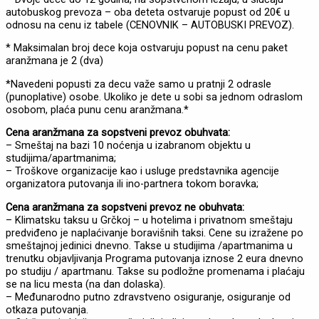
autobuskog prevoza – oba deteta ostvaruje popust od 20€ u
odnosu na cenu iz tabele (CENOVNIK – AUTOBUSKI PREVOZ).
* Maksimalan broj dece koja ostvaruju popust na cenu paket
aranžmana je 2 (dva)
*Navedeni popusti za decu važe samo u pratnji 2 odrasle
(punoplative) osobe. Ukoliko je dete u sobi sa jednom odraslom
osobom, plaća punu cenu aranžmana.*
Cena aranžmana za sopstveni prevoz obuhvata:
– Smeštaj na bazi 10 noćenja u izabranom objektu u
studijima/apartmanima;
– Troškove organizacije kao i usluge predstavnika agencije
organizatora putovanja ili ino-partnera tokom boravka;
Cena aranžmana za sopstveni prevoz ne obuhvata:
– Klimatsku taksu u Grčkoj – u hotelima i privatnom smeštaju
predviđeno je naplaćivanje boravišnih taksi. Cene su izražene po
smeštajnoj jedinici dnevno. Takse u studijima /apartmanima u
trenutku objavljivanja Programa putovanja iznose 2 eura dnevno
po studiju / apartmanu. Takse su podložne promenama i plaćaju
se na licu mesta (na dan dolaska).
– Međunarodno putno zdravstveno osiguranje, osiguranje od
otkaza putovanja.