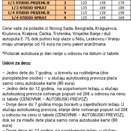
Cene važe za polaske iz Novog Sada, Beograda, Kragujevca,
Kruševca, Kraljeva, Čačka, Trstenika, Vrnjačke Banje i duž
autoputa E-75, dok putnici koji ulaze u Nišu, Leskovcu i Vranju
imaju umanjenje od 10 eura na cenu paket aranžmana.
*Polazak autobusa je dan ranije u odnosu na datum iz tabele.
Uslovi za decu:
– Jedno dete do 7 godina, u krevetu sa roditeljima (dve
punoplatežne osobe) – u slučaju autobuskog prevoza plaća
samo cenu autobuske karte (80 eura).
– Jedno dete do 12 godina, na sopstvenom ležaju, u slučaju
autobuskog prevoza ostvaruje popust od 20€ u odnosu na cenu
iz tabele (CENOVNIK – AUTOBUSKI PREVOZ)
– Dvoje dece do 7 godina mogu boraviti u zajedničkom ležaju. U
slučaju autobuskog prevoza, starije dete ostvaruje popust od 20€
u odnosu na cenu iz tabele (CENOVNIK – AUTOBUSKI PREVOZ),
dok se za mlađe dete plaća samo cena autobuske karte (80
eura).
– Dvoje dece do 12 godina, na sopstvenom ležaju, u slučaju