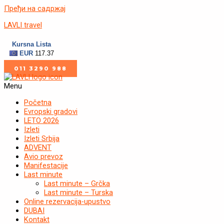
Пређи на садржај
LAVLI travel
011 3290 988
Menu
Početna
Evropski gradovi
LETO 2026
Izleti
Izleti Srbija
ADVENT
Avio prevoz
Manifestacije
Last minute
Last minute – Grčka
Last minute – Turska
Online rezervacija-upustvo
DUBAI
Kontakt