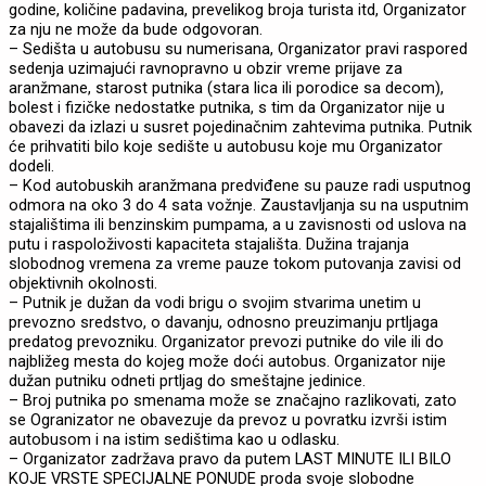
godine, količine padavina, prevelikog broja turista itd, Organizator
za nju ne može da bude odgovoran.
– Sedišta u autobusu su numerisana, Organizator pravi raspored
sedenja uzimajući ravnopravno u obzir vreme prijave za
aranžmane, starost putnika (stara lica ili porodice sa decom),
bolest i fizičke nedostatke putnika, s tim da Organizator nije u
obavezi da izlazi u susret pojedinačnim zahtevima putnika. Putnik
će prihvatiti bilo koje sedište u autobusu koje mu Organizator
dodeli.
– Kod autobuskih aranžmana predviđene su pauze radi usputnog
odmora na oko 3 do 4 sata vožnje. Zaustavljanja su na usputnim
stajalištima ili benzinskim pumpama, a u zavisnosti od uslova na
putu i raspoloživosti kapaciteta stajališta. Dužina trajanja
slobodnog vremena za vreme pauze tokom putovanja zavisi od
objektivnih okolnosti.
– Putnik je dužan da vodi brigu o svojim stvarima unetim u
prevozno sredstvo, o davanju, odnosno preuzimanju prtljaga
predatog prevozniku. Organizator prevozi putnike do vile ili do
najbližeg mesta do kojeg može doći autobus. Organizator nije
dužan putniku odneti prtljag do smeštajne jedinice.
– Broj putnika po smenama može se značajno razlikovati, zato
se Ogranizator ne obavezuje da prevoz u povratku izvrši istim
autobusom i na istim sedištima kao u odlasku.
– Organizator zadržava pravo da putem LAST MINUTE ILI BILO
KOJE VRSTE SPECIJALNE PONUDE proda svoje slobodne