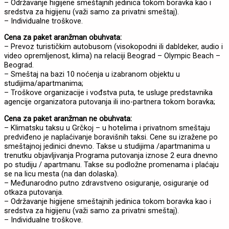
– Održavanje higijene smeštajnih jedinica tokom boravka kao i
sredstva za higijenu (važi samo za privatni smeštaj).
– Individualne troškove.
Cena za paket aranžman obuhvata:
– Prevoz turističkim autobusom (visokopodni ili dabldeker, audio i
video opremljenost, klima) na relaciji Beograd – Olympic Beach –
Beograd.
– Smeštaj na bazi 10 noćenja u izabranom objektu u
studijima/apartmanima;
– Troškove organizacije i vođstva puta, te usluge predstavnika
agencije organizatora putovanja ili ino-partnera tokom boravka;
Cena za paket aranžman ne obuhvata:
– Klimatsku taksu u Grčkoj – u hotelima i privatnom smeštaju
predviđeno je naplaćivanje boravišnih taksi. Cene su izražene po
smeštajnoj jedinici dnevno. Takse u studijima /apartmanima u
trenutku objavljivanja Programa putovanja iznose 2 eura dnevno
po studiju / apartmanu. Takse su podložne promenama i plaćaju
se na licu mesta (na dan dolaska).
– Međunarodno putno zdravstveno osiguranje, osiguranje od
otkaza putovanja.
– Održavanje higijene smeštajnih jedinica tokom boravka kao i
sredstva za higijenu (važi samo za privatni smeštaj).
– Individualne troškove.