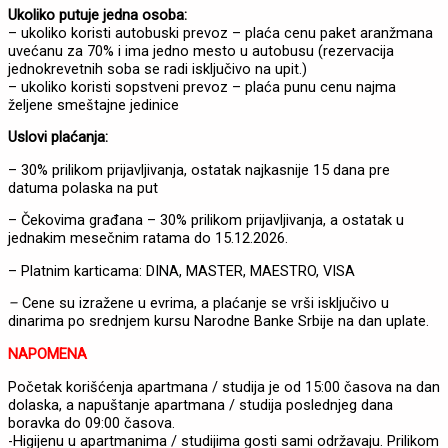
Ukoliko putuje jedna osoba:
– ukoliko koristi autobuski prevoz – plaća cenu paket aranžmana
uvećanu za 70% i ima jedno mesto u autobusu (rezervacija
jednokrevetnih soba se radi isključivo na upit.)
– ukoliko koristi sopstveni prevoz – plaća punu cenu najma
željene smeštajne jedinice
Uslovi plaćanja:
– 30% prilikom prijavljivanja, ostatak najkasnije 15 dana pre
datuma polaska na put
– Čekovima građana – 30% prilikom prijavljivanja, a ostatak u
jednakim mesečnim ratama do 15.12.2026.
– Platnim karticama: DINA, MASTER, MAESTRO, VISA
–
Cene su izražene u evrima, a plaćanje se vrši isključivo u
dinarima po srednjem kursu Narodne Banke Srbije na dan uplate.
NAPOMENA
Početak korišćenja apartmana / studija je od 15:00 časova na dan
dolaska, a napuštanje apartmana / studija poslednjeg dana
boravka do 09:00 časova.
-Higijenu u apartmanima / studijima gosti sami održavaju. Prilikom