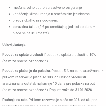
međunarodno putno zdravstveno osiguranje;
korišćenje klima uređaja u smeštajnim jedinicama;
prevoz ukoliko nije ugovoren;
boravišna taksa (2 € po smeštajnoj jedinici po danu –
plaća se na licu mesta).
Uslovi plaćanja:
Popust za uplate u celosti
: Popust za uplatu u celosti je 10%
(osim za smene označene *).
Popust za plaćanje do polaska:
Popust 5 % na cenu aranžmana –
prilikom rezervacije plaća se 30% od ukupne vrednosti
aranžmana, a ostatak najkasnije 10 dana pre polaska na put
(osim za smene označene *).
Popusti važe do 31.01.2026.
Plaćanje na rate:
Prilikom rezervacije plaća se 30% od ukupne