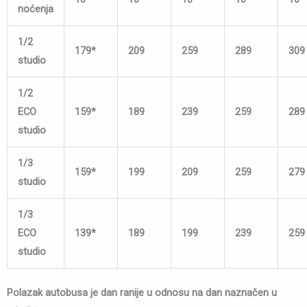
noćenja
1/2
179*
209
259
289
309
studio
1/2
ECO
159*
189
239
259
289
studio
1/3
159*
199
209
259
279
studio
1/3
ECO
139*
189
199
239
259
studio
Polazak autobusa je dan ranije u odnosu na dan naznačen u