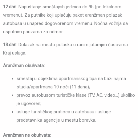
12.dan:
Napuštanje smeštajnih jedinica do 9h (po lokalnom
vremenu). Za putnike koji uplaćuju paket aranžman polazak
autobusa u unapred dogovorenom vremenu. Noćna vožnja sa
usputnim pauzama za odmor.
13.dan:
Dolazak na mesto polaska u ranim jutarnjim časovima.
Kraj usluga.
Aranžman obuhvata:
smeštaj u objektima apartmanskog tipa na bazi najma
studia/apartmana 10 noći (11 dana);
prevoz autobusom turističke klase (TV, AC, video…) ukoliko
je ugovoren;
usluge turističkog pratioca u autobusu i usluge
predstavnika agencije u mestu boravka.
Aranžman ne obuhvata: