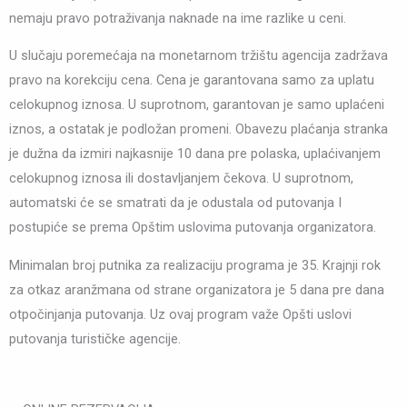
nemaju pravo potraživanja naknade na ime razlike u ceni.
U slučaju poremećaja na monetarnom tržištu agencija zadržava
pravo na korekciju cena. Cena je garantovana samo za uplatu
celokupnog iznosa. U suprotnom, garantovan je samo uplaćeni
iznos, a ostatak je podložan promeni. Obavezu plaćanja stranka
je dužna da izmiri najkasnije 10 dana pre polaska, uplaćivanjem
celokupnog iznosa ili dostavljanjem čekova. U suprotnom,
automatski će se smatrati da je odustala od putovanja I
postupiće se prema Opštim uslovima putovanja organizatora.
Minimalan broj putnika za realizaciju programa je 35. Krajnji rok
za otkaz aranžmana od strane organizatora je 5 dana pre dana
otpočinjanja putovanja. Uz ovaj program važe Opšti uslovi
putovanja turističke agencije.