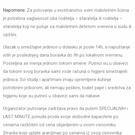
Napomene:
Za putovanje u inostranstvo svim maloletnim licima
je potrebna saglasnost oba roditelja – staratelja ili roditelja –
staratelja koji ne putuje sa maloletnim detetom overena u sudu ili
opštini.
Ulazak u smeštajne jedinice u dolasku je posle 14h, a napuštanje
istih je poslednjeg dana boravka do 9h po lokalnom vremenu.
Posteljina se menja jednom tokom smene. Putnici su u obavezi
da tokom svog boravka sami vode računa o higijeni smeštajnih
jedinica. Svi studiji i apartmani imaju opremljene kuhinje
potrebnim priborom, ali nemaju peškire, toalet papir i sredstva za
higijenu koje su putnici u obavezi sami da nabave.
Organizator putovanja zadržava pravo da putem SPECIJALNIH i
LAST MINUTE ponuda proda svoje slobodne kapacitete po
cenama različitim od cena objavljenim u ovom cenovniku.
Stranke koje uplate aranžman po cenama iz ovog cenovnika