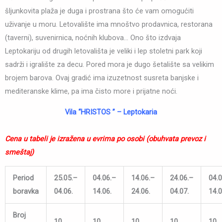
šljunkovita plaža je duga i prostrana što će vam omogućiti
uživanje u moru. Letovalište ima mnoštvo prodavnica, restorana
(taverni), suvenirnica, noćnih klubova… Ono što izdvaja
Leptokariju od drugih letovališta je veliki i lep stoletni park koji
sadrži i igralište za decu. Pored mora je dugo šetalište sa velikim
brojem barova. Ovaj gradić ima izuzetnost susreta banjske i
mediteranske klime, pa ima čisto more i prijatne noći.
Vila “HRISTOS ” – Leptokaria
Cena u tabeli je izražena u evrima po osobi (obuhvata prevoz i
smeštaj)
Period
25.05.
–
04.06.
–
14.06.
–
24.06.
–
04.0
boravka
04.06.
14.06.
24.06.
04.07.
14.0
Broj
10
10
10
10
10