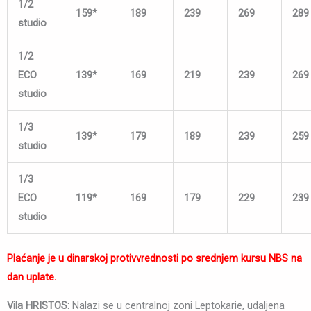
1/2
159*
189
239
269
289
studio
1/2
ECO
139*
169
219
239
269
studio
1/3
139*
179
189
239
259
studio
1/3
ECO
119*
169
179
229
239
studio
Plaćanje je u dinarskoj protivvrednosti po srednjem kursu NBS na
dan uplate.
Vila HRISTOS:
Nalazi se u centralnoj zoni Leptokarie, udaljena