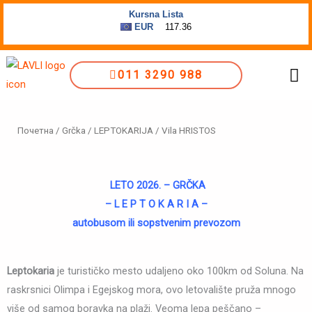
Пређи
на
садржај
Me
011 3290 988
Почетна
/
Grčka
/
LEPTOKARIJA
/ Vila HRISTOS
LETO 2026. – GRČKA
– L E P T O K A R I A –
autobusom ili sopstvenim prevozom
Leptokaria
je turističko mesto udaljeno oko 100km od Soluna. Na
raskrsnici Olimpa i Egejskog mora, ovo letovalište pruža mnogo
više od samog boravka na plaži. Veoma lepa peščano –