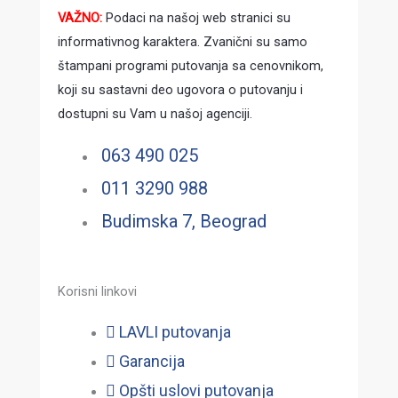
VAŽNO:
Podaci na našoj web stranici su
informativnog karaktera. Zvanični su samo
štampani programi putovanja sa cenovnikom,
koji su sastavni deo ugovora o putovanju i
dostupni su Vam u našoj agenciji.
063 490 025
011 3290 988
Budimska 7, Beograd
Korisni linkovi
LAVLI putovanja
Garancija
Opšti uslovi putovanja