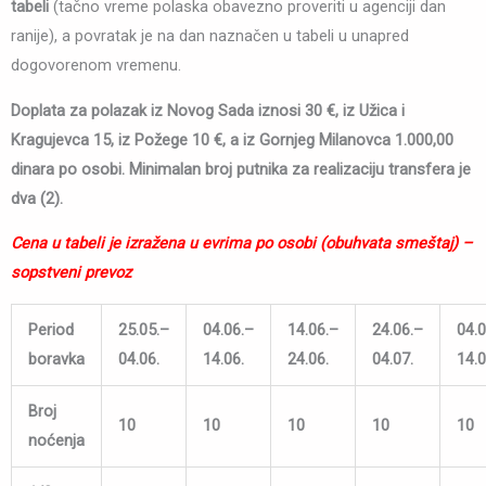
tabeli
(tačno vreme polaska obavezno proveriti u agenciji dan
ranije), a povratak je na dan naznačen u tabeli u unapred
dogovorenom vremenu.
Doplata za polazak iz Novog Sada iznosi 30 €, iz Užica i
Kragujevca 15, iz Požege 10 €, a iz Gornjeg Milanovca 1.000,00
dinara po osobi. Minimalan broj putnika za realizaciju transfera je
dva (2).
Cena u tabeli je izražena u evrima po osobi (obuhvata smeštaj) –
sopstveni prevoz
Period
25.05.
–
04.06.
–
14.06.
–
24.06.
–
04.0
boravka
04.06.
14.06.
24.06.
04.07.
14.0
Broj
10
10
10
10
10
noćenja