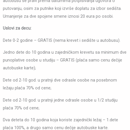
autobusu se pravi prema datumima potpisivanja ugovora o
putovanju, osim za putnike koji izvrše doplatu za izbor sedišta.
Umanjenje za dve spojene smene iznosi 20 eura po osobi.
Uslovi za decu:
Dete 0-2 godine – GRATIS (nema krevet i sedište u autobusu).
Jedno dete do 10 godina u zajedničkom krevetu sa minimum dve
punoplative osobe u studiju – GRATIS (plaća samo cenu dečije
autobuske karte);
Dete od 2-10 god. u pratnji dve odrasle osobe na posebnom
ležaju plaća 70% od cene;
Dete od 2-10 god. u pratnji jedne odrasle osobe u 1/2 studiju
plaća 70% od cene;
Dva deteta do 10 godina koja koriste zajednički ležaj – 1.dete
plaća 100%, a drugo samo cenu dečije autobuske karte.