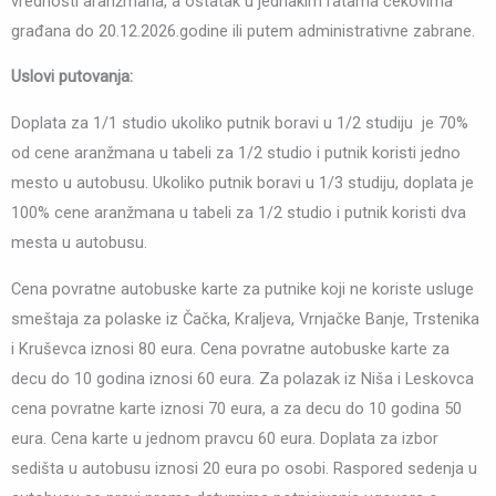
vrednosti aranžmana, a ostatak u jednakim ratama čekovima
građana do 20.12.2026.godine ili putem administrativne zabrane.
Uslovi putovanja:
Doplata za 1/1 studio ukoliko putnik boravi u 1/2 studiju je 70%
od cene aranžmana u tabeli za 1/2 studio i putnik koristi jedno
mesto u autobusu. Ukoliko putnik boravi u 1/3 studiju, doplata je
100% cene aranžmana u tabeli za 1/2 studio i putnik koristi dva
mesta u autobusu.
Cena povratne autobuske karte za putnike koji ne koriste usluge
smeštaja za polaske iz Čačka, Kraljeva, Vrnjačke Banje, Trstenika
i Kruševca iznosi 80 eura. Cena povratne autobuske karte za
decu do 10 godina iznosi 60 eura. Za polazak iz Niša i Leskovca
cena povratne karte iznosi 70 eura, a za decu do 10 godina 50
eura. Cena karte u jednom pravcu 60 eura. Doplata za izbor
sedišta u autobusu iznosi 20 eura po osobi. Raspored sedenja u