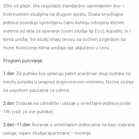
30m od plaže. Vila raspolaže standardno opremljenim dvo- i
trokrevetnim studijima na drugom spratu. Svaka smeštajna
jedinica poseduje opremljenu čajnu kuhinju odvojenu kliznim
vratima od dela za spavanje (osim studija tip Eco), kupatilo, tv i
klima uređaj. Svi studiji imaju terasu sa bočnim pogledom na
more. Korišćenje klima uređaja nije uključeno u cenu.
Program putovanja:
1.dan:
Za putnike koji uplaćuju paket aranžman skup putnika na
mestu polaska u unapred dogovorenom vremenu. Noćna vožnja
sa usputnim pauzama za odmor.
2.dan:
Dolazak na odredište i ulazak u smeštajne jedinice posle
14h (važi za sve putnike).
2.dan–11.dan:
Boravak u smeštajnim jedinicama na bazi izabrane
usluge, najam studija/apartmana – noćenje