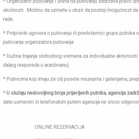
* Organizator putovanja i izleta na putovanju zadržava pravo iz
okolnosti. Molimo da uzmete u obzir da postoji mogućnost da usl
rade.
* Potpisnik ugovora o putovanju ili predstavnici grupe putnika
putovanja organizatora putovanja.
* Dužina trajanja slobodnog vremena za individualne aktivnosti 
daljeg rasporeda u aranžmanu)
* Putnicima koji imaju za cilj posete muzejima i galerijama, p
*
U slučaju nedovoljnog broja prijavljenih putnika, agencija zad
date usmenim ili telefonskim putem agencija ne snosi odgovorn
ONLINE REZERVACIJA