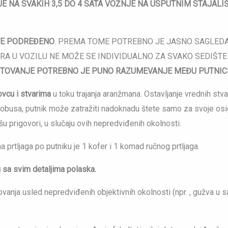
NA SVAKIH 3,5 DO 4 SATA VOŽNJE NA USPUTNIM STAJALIŠ
VE PODREĐENO
. PREMA TOME POTREBNO JE JASNO SAGLEDAVA
 U VOZILU NE MOŽE SE INDIVIDUALNO ZA SVAKO SEDIŠTE P
TOVANJE POTREBNO JE PUNO RAZUMEVANJE MEĐU PUTNICI
vcu i stvarima
u toku trajanja aranžmana. Ostavljanje vrednih stva
autobusa, putnik može zatražiti nadoknadu štete samo za svoje os
šu prigovori, u slučaju ovih nepredviđenih okolnosti.
a prtljaga po putniku je 1 kofer i 1 komad ručnog prtljaga.
 sa svim detaljima polaska.
nja usled nepredviđenih objektivnih okolnosti (npr. , gužva u s