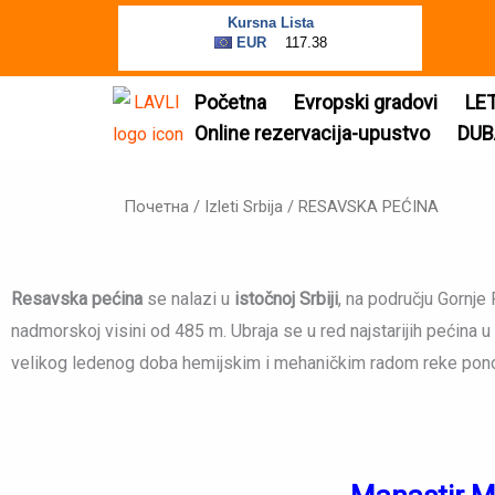
Пређи
на
садржај
Početna
Evropski gradovi
LE
Online rezervacija-upustvo
DUB
Почетна
/
Izleti Srbija
/ RESAVSKA PEĆINA
Resavska pećina
se nalazi u
istočnoj Srbiji
, na području Gornj
nadmorskoj visini od 485 m. Ubraja se u red najstarijih pećina u n
velikog ledenog doba hemijskim i mehaničkim radom reke ponor