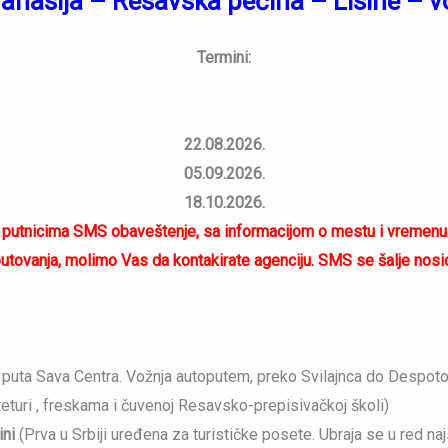
anasija – Resavska pećina – Lisine – 
Termini:
22.08.2026.
05.09.2026.
18.10.2026.
utnicima SMS obaveštenje, sa informacijom o mestu i vremenu po
tovanja, molimo Vas da kontakirate agenciju. SMS se šalje nosiocu
puta Sava Centra. Vožnja autoputem, preko Svilajnca do Despot
eturi , freskama i čuvenoj Resavsko-prepisivačkoj školi)
ini
(Prva u Srbiji uređena za turističke posete. Ubraja se u red najst