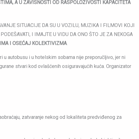
TIMA, A U ZAVISNOSTI OD RASPOLOŽIVOSTI KAPACITETA
NJE SITUACIJE DA SU U VOZILU, MUZIKA I FILMOVI KOJI
ODEŠAVATI, I IMAJTE U VIDU DA ONO ŠTO JE ZA NEKOGA
MA I OSEĆAJ KOLEKTIVIZMA
.
ri u autobusu i u hotelskim sobama nije preporučljivo, jer ni
igurane stvari kod ovlašćenih osiguravajućih kuća. Organizator
aobraćaju, zatvaranje nekog od lokaliteta predviđenog za