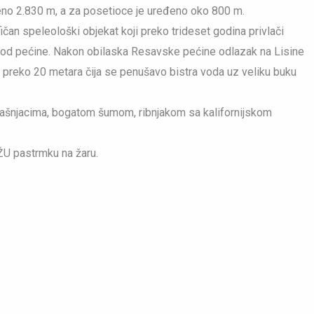
aženo 2.830 m, a za posetioce je uređeno oko 800 m.
an speleološki objekat koji preko trideset godina privlači
iti kod pećine. Nakon obilaska Resavske pećine odlazak na Lisine
 preko 20 metara čija se penušavo bistra voda uz veliku buku
pašnjacima, bogatom šumom, ribnjakom sa kalifornijskom
EŽU pastrmku na žaru.