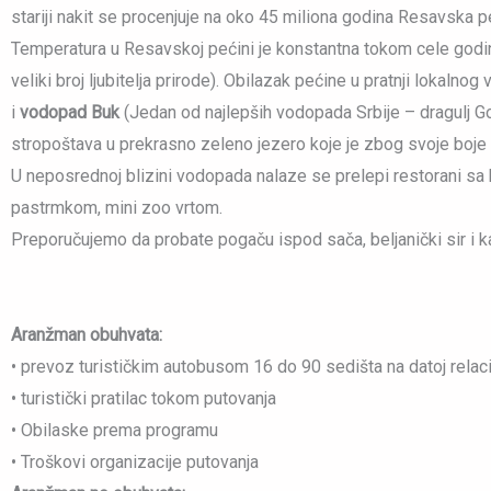
stariji nakit se procenjuje na oko 45 miliona godina Resavska p
Temperatura u Resavskoj pećini je konstantna tokom cele godine
veliki broj ljubitelja prirode). Obilazak pećine u pratnji lokal
i
vodopad Buk
(Jedan od najlepših vodopada Srbije – dragulj G
stropoštava u prekrasno zeleno jezero koje je zbog svoje boje 
U neposrednoj blizini vodopada nalaze se prelepi restorani s
pastrmkom, mini zoo vrtom.
Preporučujemo da probate pogaču ispod sača, beljanički sir i kaj
Aranžman obuhvata:
• prevoz turističkim autobusom 16 do 90 sedišta na datoj rela
• turistički pratilac tokom putovanja
• Obilaske prema programu
• Troškovi organizacije putovanja