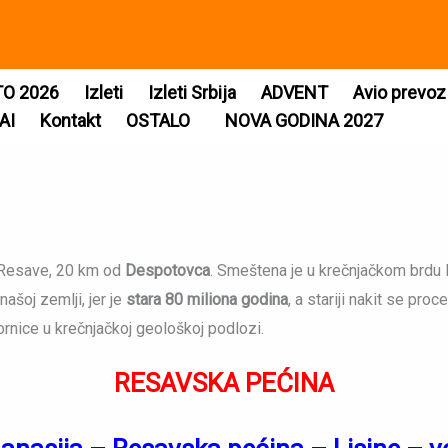
TO 2026
Izleti
Izleti Srbija
ADVENT
Avio prevoz
AI
Kontakt
OSTALO
NOVA GODINA 2027
e Resave, 20 km od
Despotovca
. Smeštena je u krečnjačkom brdu 
ašoj zemlji, jer je
stara 80 miliona godina
, a stariji nakit se pro
nice u krečnjačkoj geološkoj podlozi.
RESAVSKA PEĆINA