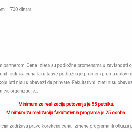
em – 700 dinara
lnim partnerom. Cene izleta su podložne promenama u zavisnosti o
avljenih putnika cena fakultative podložna je promeni prema uslovi
je isti nisu u obavezi da prihvate. Fakultativni izleti nisu obave
nica, organizacije…
Minimum za realizaciju putovanja je 55 putnika.
Minimum za realizaciju fakultativnih programa je 25 osoba.
encija zadržava pravo korekcije cena, izmene programa ili
otkaza p