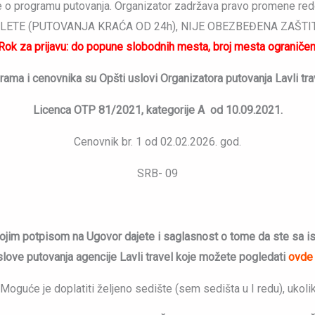
 o programu putovanja. Organizator zadržava pravo promene redo
LETE (PUTOVANJA KRAĆA OD 24h), NIJE OBEZBEĐENA ZAŠT
Rok za prijavu: do popune slobodnih mesta, broj mesta ograničen
ama i cenovnika su Opšti uslovi Organizatora putovanja Lavli trav
Licenca OTP 81/2021, kategorije A od 10.09.2021.
Cenovnik br. 1 od 02.02.2026. god.
SRB- 09
vojim potpisom na Ugovor dajete i saglasnost o tome da ste sa is
love putovanja agencije Lavli travel koje možete pogledati
o
vde
 Moguće je doplatiti željeno sedište (sem sedišta u I redu), ukoli