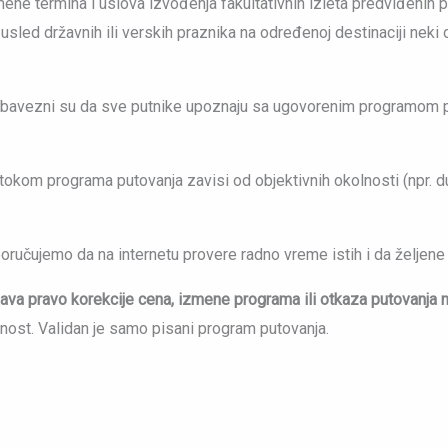
mene termina i uslova izvođenja fakultativnih izleta predviđenih
ed državnih ili verskih praznika na određenoj destinaciji neki od 
 obavezni su da sve putnike upoznaju sa ugovorenim programom pu
tokom programa putovanja zavisi od objektivnih okolnosti (npr. d
reporučujemo da na internetu provere radno vreme istih i da žel
ržava pravo korekcije cena, izmene programa ili otkaza putovanja 
ost. Validan je samo pisani program putovanja.