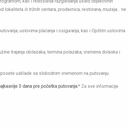
 programom, kao i redosleda razgledanja usled objektivnih
lokaliteta ili tržnih centara, prodavnica, restorana, muzeja… ne
tovanja, uslovima plaćanja i osiguranja, kao i Opštim uslovima
užine trajanja obilazaka, termina polazaka, vremena dolaska i
jene posete usklade sa slobodnim vremenom na putovanju.
najkasnije 3 dana pre početka putovanja.
* Za sve informacije