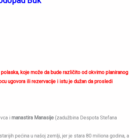
vodopad Buk
laska, koje može da bude različito od okvirno planiranog
 ugovora ili rezervacije i istu je dužan da prosledi
ovca i
manastira Manasije
(zadužbina Despota Stefana
arijih pećina u našoj zemlji, jer je stara 80 miliona godina, a