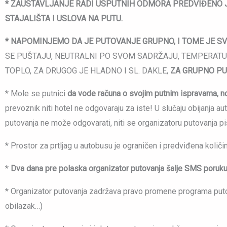
*
ZAUSTAVLJANJE RADI USPUTNIH ODMORA PREDVIĐENO JE 
STAJALIŠTA I USLOVA NA PUTU.
* NAPOMINJEMO DA JE PUTOVANJE GRUPNO, I TOME JE S
SE PUŠTAJU, NEUTRALNI PO SVOM SADRŽAJU, TEMPERATURA
TOPLO, ZA DRUGOG JE HLADNO I SL. DAKLE,
ZA GRUPNO PU
* Mole se putnici
da vode računa o svojim putnim ispravama, no
prevoznik niti hotel ne odgovaraju za iste! U slučaju obijanja 
putovanja ne može odgovarati, niti se organizatoru putovanja pi
* Prostor za prtljag u autobusu je ograničen i predviđena količin
*
Dva dana pre polaska organizator putovanja šalje SMS poruku
* Organizator putovanja zadržava pravo promene programa putova
obilazak…)