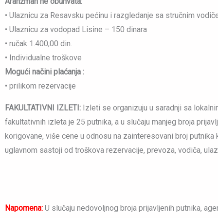
Aranžman ne obuhvata:
• Ulaznicu za Resavsku pećinu i razgledanje sa stručnim vodič
• Ulaznicu za vodopad Lisine – 150 dinara
• ručak 1.400,00 din.
• Individualne troškove
Mogući načini plaćanja :
• prilikom rezervacije
FAKULTATIVNI IZLETI:
Izleti se organizuju u saradnji sa loka
fakultativnih izleta je 25 putnika, a u slučaju manjeg broja prij
korigovane, više cene u odnosu na zainteresovani broj putnika ko
uglavnom sastoji od troškova rezervacije, prevoza, vodiča, ulaz
Napomena:
U slučaju nedovoljnog broja prijavljenih putnika, ag