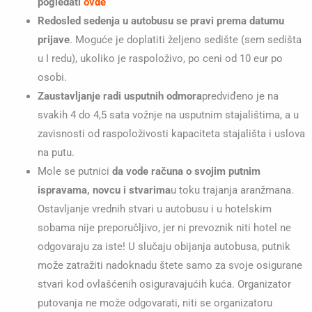
pogledati
o
vde
Redosled sedenja u autobusu se pravi prema datumu
prijave
. Moguće je doplatiti željeno sedište (sem sedišta
u I redu), ukoliko je raspoloživo, po ceni od 10 eur po
osobi.
Zaustavljanje radi usputnih odmora
predviđeno je na
svakih 4 do 4,5 sata vožnje na usputnim stajalištima, a u
zavisnosti od raspoloživosti kapaciteta stajališta i uslova
na putu.
Mole se putnici
da vode računa o svojim putnim
ispravama, novcu i stvarima
u toku trajanja aranžmana.
Ostavljanje vrednih stvari u autobusu i u hotelskim
sobama nije preporučljivo, jer ni prevoznik niti hotel ne
odgovaraju za iste! U slučaju obijanja autobusa, putnik
može zatražiti nadoknadu štete samo za svoje osigurane
stvari kod ovlašćenih osiguravajućih kuća. Organizator
putovanja ne može odgovarati, niti se organizatoru