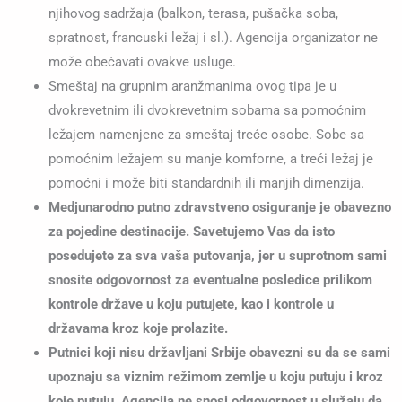
njihovog sadržaja (balkon, terasa, pušačka soba,
spratnost, francuski ležaj i sl.). Agencija organizator ne
može obećavati ovakve usluge.
Smeštaj na grupnim aranžmanima ovog tipa je u
dvokrevetnim ili dvokrevetnim sobama sa pomoćnim
ležajem namenjene za smeštaj treće osobe. Sobe sa
pomoćnim ležajem su manje komforne, a treći ležaj je
pomoćni i može biti standardnih ili manjih dimenzija.
Medjunarodno putno zdravstveno osiguranje je obavezno
za pojedine destinacije. Savetujemo Vas da isto
posedujete za sva vaša putovanja, jer u suprotnom sami
snosite odgovornost za eventualne posledice prilikom
kontrole države u koju putujete, kao i kontrole u
državama kroz koje prolazite.
Putnici koji nisu državljani Srbije obavezni su da se sami
upoznaju sa viznim režimom zemlje u koju putuju i kroz
koje putuju. Agencija ne snosi odgovornost u služaju da