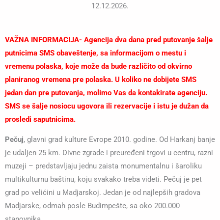
12.12.2026.
VAŽNA INFORMACIJA- Agencija dva dana pred putovanje šalje
putnicima SMS obaveštenje, sa informacijom o mestu i
vremenu polaska, koje može da bude različito od okvirno
planiranog vremena pre polaska. U koliko ne dobijete SMS
jedan dan pre putovanja, molimo Vas da kontakirate agenciju.
SMS se šalje nosiocu ugovora ili rezervacije i istu je dužan da
prosledi saputnicima.
Pečuj
, glavni grad kulture Evrope 2010. godine. Od Harkanj banje
je udaljen 25 km. Divne zgrade i preuređeni trgovi u centru, razni
muzeji – predstavljaju jednu zaista monumentalnu i šaroliku
multikulturnu baštinu, koju svakako treba videti. Pečuj je pet
grad po velićini u Madjarskoj. Jedan je od najlepših gradova
Madjarske, odmah posle Budimpešte, sa oko 200.000
stanovnika.