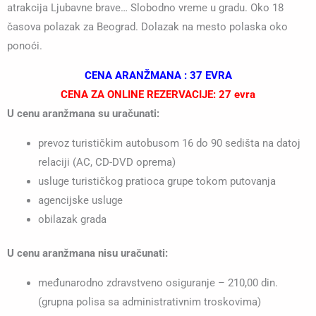
atrakcija Ljubavne brave… Slobodno vreme u gradu. Oko 18
časova polazak za Beograd. Dolazak na mesto polaska oko
ponoći.
CENA ARANŽMANA : 37 EVRA
CENA ZA ONLINE REZERVACIJE: 27 evra
U cenu aranžmana su uračunati:
prevoz turističkim autobusom 16 do 90 sedišta na datoj
relaciji (AC, CD-DVD oprema)
usluge turističkog pratioca grupe tokom putovanja
agencijske usluge
obilazak grada
U cenu aranžmana nisu uračunati:
međunarodno zdravstveno osiguranje – 210,00 din.
(grupna polisa sa administrativnim troskovima)