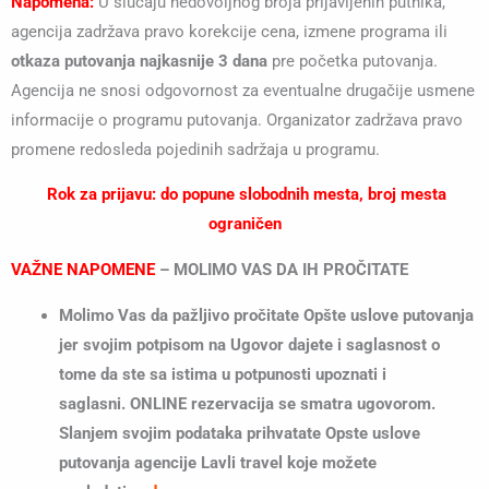
Napomena:
U slučaju nedovoljnog broja prijavljenih putnika,
agencija zadržava pravo korekcije cena, izmene programa ili
otkaza putovanja najkasnije 3 dana
pre početka putovanja.
Agencija ne snosi odgovornost za eventualne drugačije usmene
informacije o programu putovanja. Organizator zadržava pravo
promene redosleda pojedinih sadržaja u programu.
Rok za prijavu: do popune slobodnih mesta, broj mesta
ograničen
VAŽNE NAPOMENE
–
MOLIMO VAS DA IH PROČITATE
Molimo Vas da pažljivo pročitate Opšte uslove putovanja
jer svojim potpisom na Ugovor dajete i saglasnost o
tome da ste sa istima u potpunosti upoznati i
saglasni. ONLINE rezervacija se smatra ugovorom.
Slanjem svojim podataka prihvatate Opste uslove
putovanja agencije Lavli travel koje možete