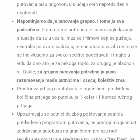
putovanja pišu prigovori, u slučaju ovih nepredviđenih
okolnosti.
Napominjemo da je putovanje grupno, i tome je sve
podređeno
. Prema tome potrebno je jasno sagledavanje
situacije da su u vozilu, muzika i filmovi koji se puštaju,
neutralni po svom sadržaju, temperatura u vozilu ne može
se individualno za svako sedište podešavati, i imajte u
vidu da ono što je za nekoga toplo, za drugog je hladno i
sl. Dakle,
za grupno putovanje potrebno je puno
razumevanje među putnicima i osećaj kolektivizma
.
Prostor za prtljag u autobusu je ograničen i predviđena
količina prtljaga po putniku je 1 kofer i 1 komad ručnog
prtljaga.
Upozoravaju se putnici da zbog poštovanja satnica
predviđenih programom putovanja, ne postoji mogućnost
zadržavanja autobusa na graničnom prelazu radi
regulisanja povraćaja sredstava po osnovu
“tax free”
, pa