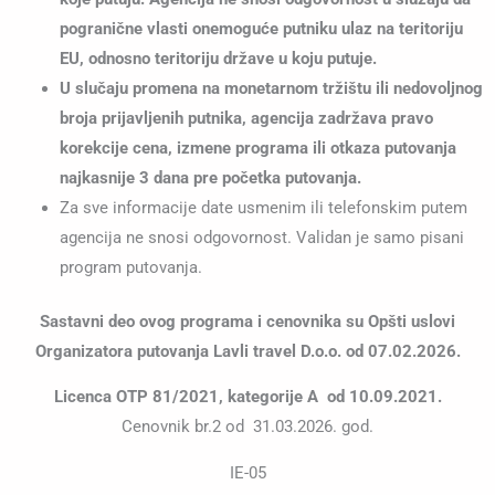
pogranične vlasti onemoguće putniku ulaz na teritoriju
EU, odnosno teritoriju države u koju putuje.
U slučaju promena na monetarnom tržištu ili nedovoljnog
broja prijavljenih putnika, agencija zadržava pravo
korekcije cena, izmene programa ili otkaza putovanja
najkasnije 3 dana pre početka putovanja.
Za sve informacije date usmenim ili telefonskim putem
agencija ne snosi odgovornost. Validan je samo pisani
program putovanja.
Sastavni deo ovog programa i cenovnika su Opšti uslovi
Organizatora putovanja Lavli travel D.o.o. od 07.02.2026.
Licenca OTP 81/2021, kategorije A od 10.09.2021.
Cenovnik br.2 od 31.03.2026. god.
IE-05