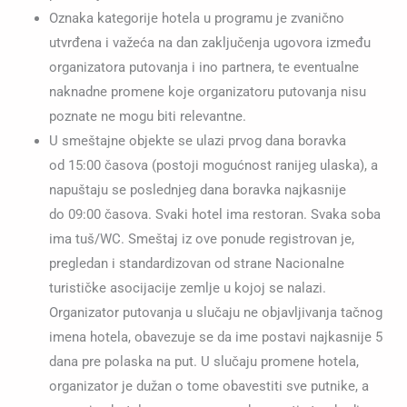
Oznaka kategorije hotela u programu je zvanično
utvrđena i važeća na dan zaključenja ugovora između
organizatora putovanja i ino partnera, te eventualne
naknadne promene koje organizatoru putovanja nisu
poznate ne mogu biti relevantne.
U smeštajne objekte se ulazi prvog dana boravka
od 15:00 časova (postoji mogućnost ranijeg ulaska), a
napuštaju se poslednjeg dana boravka najkasnije
do 09:00 časova. Svaki hotel ima restoran. Svaka soba
ima tuš/WC. Smeštaj iz ove ponude registrovan je,
pregledan i standardizovan od strane Nacionalne
turističke asocijacije zemlje u kojoj se nalazi.
Organizator putovanja u slučaju ne objavljivanja tačnog
imena hotela, obavezuje se da ime postavi najkasnije 5
dana pre polaska na put. U slučaju promene hotela,
organizator je dužan o tome obavestiti sve putnike, a