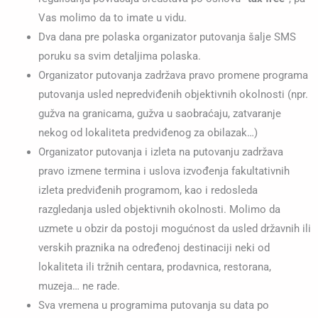
Vas molimo da to imate u vidu.
Dva dana pre polaska organizator putovanja šalje SMS
poruku sa svim detaljima polaska.
Organizator putovanja zadržava pravo promene programa
putovanja usled nepredviđenih objektivnih okolnosti (npr.
gužva na granicama, gužva u saobraćaju, zatvaranje
nekog od lokaliteta predviđenog za obilazak…)
Organizator putovanja i izleta na putovanju zadržava
pravo izmene termina i uslova izvođenja fakultativnih
izleta predviđenih programom, kao i redosleda
razgledanja usled objektivnih okolnosti. Molimo da
uzmete u obzir da postoji mogućnost da usled državnih ili
verskih praznika na određenoj destinaciji neki od
lokaliteta ili tržnih centara, prodavnica, restorana,
muzeja… ne rade.
Sva vremena u programima putovanja su data po