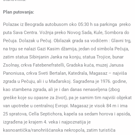
Plan putovanja:
Polazак iz Beograda autobusom oko 05:30 h sa parkinga preko
puta Sava Centra. Vožnja preko Novog Sada, Kule, Sombora do
Pečuja. Dolazak u Pečuj. Obilazak grada sa vodičem : Glavni trg,
na trgu se nalazi Gazi Kasim džamija, jedan od simbola Pečuja,
zatim statua Sibinjanin Janka na konju, statua Trojice, bunar
Zsolnay, crkva Fatebenefratelli, Gradska kuća, muzej Janusa
Panoniusa, crkva Sveti Bertalan, Katedrala, Magasaz – najviša
zgrada u Pečuju, ali i u Mađarskoj. Sagrađena je 1976. godine,
kao stambena zgrada, ali je i dan danas nenaseljena (zbog
greške koje su opasne za život), pa je samim tim najviši objekat
van upotrebe u centralnoj Evropi. Magasaz je visok 84 m i ima
25 spratova, Cella Septichora, kapela sa sedam horova i apsida,
izgrađena je krajem 4. veka i najpoznatija je
kasnoantička/ranohrišćanska nekropola, zatim turističa