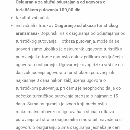
Osiguranje za slučaj odustajanja od ugovora o
turističkom putovanju 100,00 din.
fakultativni ručak
individualni troškovi
Osiguranje od otkaza turističkog
aranžmana-
Dopunski rizik osiguranja od odustajanja od
turističkog putovanja – otkaza putovanja, može da se
ugovori samo ukoliko je osiguranik ugovorio turističko
putovanje i o tome dostavio dokaz prilikom zaključenja
ugovora o osiguranju. Ugovaranje ovog rizika vrši se na
dan zaključenja ugovora o turističkom putovanju ili
najkasnije 3 dana nakon zaključenja ugovora o
turističkom putovanju, pri čemu je neophodno da je do
početka turističkog putovanja preostalo najmanje 15
dana. Suma osiguranja je iznos koji predstavlja
maksimalnu obavezu osiguravača u slučaju otkaza
putovanja od strane osiguranika i mora biti navedena u
ugovoru o osiguranju.Suma osiguranja jednaka je ceni