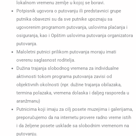
lokalnom vremenu zemlje u kojoj se boravi.
Potpisnik ugovora o putovanju ili predstavnici grupe
putnika obavezni su da sve putnike upoznaju sa
ugovorenim programom putovanja, uslovima plaćanja i
osiguranja, kao i Opštim uslovima putovanja organizatora
putovanja.
Maloletni putnici prilikom putovanja moraju imati
overenu saglasnost roditelja.
Dužina trajanja slobodnog vremena za individualne
aktivnosti tokom programa putovanja zavisi od
objektivnih okolnosti (npr. dužine trajanja obilazaka,
termina polazaka, vremena dolaska i daljeg rasporeda u
aranžmanu)
Putnicima koji imaju za cilj posete muzejima i galerijama,
preporučujemo da na internetu provere radno vreme istih
i da željene posete usklade sa slobodnim vremenom na
putovanju.