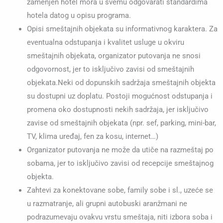
zamenjen hotel mora u svemu odgovarati standardima
hotela datog u opisu programa.
Opisi smeštajnih objekata su informativnog karaktera. Za
eventualna odstupanja i kvalitet usluge u okviru
smeštajnih objekata, organizator putovanja ne snosi
odgovornost, jer to isključivo zavisi od smeštajnih
objekata.Neki od dopunskih sadržaja smeštajnih objekta
su dostupni uz doplatu. Postoji mogućnost odstupanja i
promena oko dostupnosti nekih sadržaja, jer isključivo
zavise od smeštajnih objekata (npr. sef, parking, mini-bar,
TV, klima uređaj, fen za kosu, internet…)
Organizator putovanja ne može da utiče na razmeštaj po
sobama, jer to isključivo zavisi od recepcije smeštajnog
objekta.
Zahtevi za konektovane sobe, family sobe i sl., uzeće se
u razmatranje, ali grupni autobuski aranžmani ne
podrazumevaju ovakvu vrstu smeštaja, niti izbora soba i