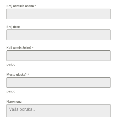
Broj odraslih osoba
*
Broj dece
Koji termin želite?
*
period
Mesto ulaska?
*
period
Napomena