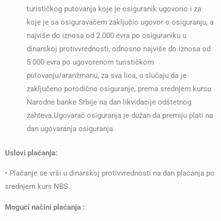
turističkog putovanja koje je osiguranik ugovorio i za
koje je sa osiguravačem zaključio ugovor o osiguranju, a
najviše do iznosa od 2.000 evra po osiguraniku u
dinarskoj protivvrednosti, odnosno najviše do iznosa od
5.000 evra po ugovorenom turističkom
putovanju/aranžmanu, za sva lica, u slučaju da je
zaključeno porodično osiguranje, prema srednjem kursu
Narodne banke Srbije na dan likvidacije odštetnog
zahteva.Ugovarač osiguranja je dužan da premiju plati na
dan ugovaranja osiguranja.
Uslovi plaćanja:
• Plaćanje se vrši u dinarskoj protivvrednosti na dan plaćanja po
srednjem kurs NBS.
Mogući načini plaćanja :