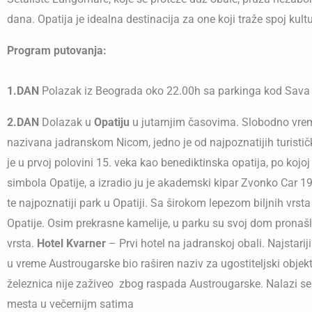
dana. Opatija je idealna destinacija za one koji traže spoj kult
Program putovanja:
1.DAN
Polazak iz Beograda oko 22.00h sa parkinga kod Sava C
2.DAN
Dolazak u
Opatiju
u jutarnjim časovima. Slobodno vreme 
nazivana jadranskom Nicom, jedno je od najpoznatijih turistič
je u prvoj polovini 15. veka kao benediktinska opatija, po kojoj
simbola Opatije, a izradio ju je akademski kipar Zvonko Car 19
te najpoznatiji park u Opatiji. Sa širokom lepezom biljnih vrst
Opatije. Osim prekrasne kamelije, u parku su svoj dom pronašli 
vrsta.
Hotel Kvarner
– Prvi hotel na jadranskoj obali. Najstarij
u vreme Austrougarske bio raširen naziv za ugostiteljski objekt
železnica nije zaživeo zbog raspada Austrougarske. Nalazi s
mesta u večernijm satima