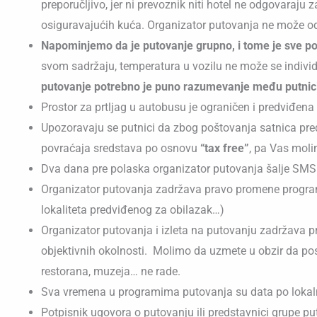
preporučljivo, jer ni prevoznik niti hotel ne odgovaraju
osiguravajućih kuća. Organizator putovanja ne može odgo
Napominjemo da je putovanje grupno, i tome je sve 
svom sadržaju, temperatura u vozilu ne može se individu
putovanje potrebno je puno razumevanje među putnici
Prostor za prtljag u autobusu je ograničen i predviđena 
Upozoravaju se putnici da zbog poštovanja satnica pr
povraćaja sredstava po osnovu
“tax free”
, pa Vas moli
Dva dana pre polaska organizator putovanja šalje SMS
Organizator putovanja zadržava pravo promene program
lokaliteta predviđenog za obilazak…)
Organizator putovanja i izleta na putovanju zadržava p
objektivnih okolnosti. Molimo da uzmete u obzir da posto
restorana, muzeja… ne rade.
Sva vremena u programima putovanja su data po lokaln
Potpisnik ugovora o putovanju ili predstavnici grupe 