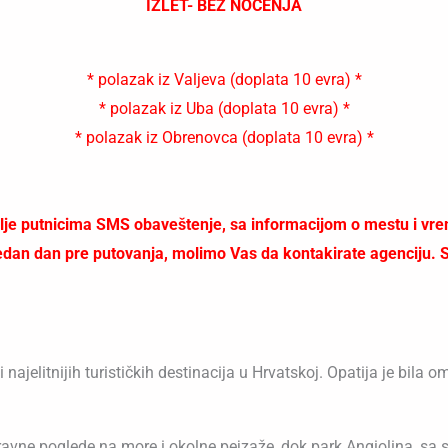
IZLET- BEZ NOĆENJA
* polazak iz Valjeva (doplata 10 evra) *
* polazak iz Uba (doplata 10 evra) *
* polazak iz Obrenovca (doplata 10 evra) *
 putnicima SMS obaveštenje, sa informacijom o mestu i vrem
an dan pre putovanja, molimo Vas da kontakirate agenciju. SMS
 najelitnijih turističkih destinacija u Hrvatskoj. Opatija je bila o
avne poglede na more i okolne pejzaže, dok park Angiolina, sa s