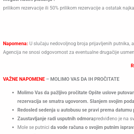
prilikom rezervacije ili 50% prilikom rezervacije a ostatak naj
Napomena:
U slučaju nedovoljnog broja prijavljenih putnika,
Agencija ne snosi odgovornost za eventualne drugačije usmen
R
VAŽNE NAPOMENE
– MOLIMO VAS DA IH PROČITATE
Molimo Vas da pažljivo pročitate Opšte uslove putovan
rezervacija se smatra ugovorom. Slanjem svojim podat
Redosled sedenja u autobusu se pravi prema datumu 
Zaustavljanje radi usputnih odmora
predviđeno je na sv
Mole se putnici
da vode računa o svojim putnim isprav