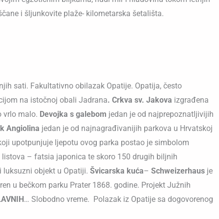
ščane i šljunkovite plaže- kilometarska šetališta.
ih sati. Fakultativno obilazak Opatije. Opatija, često
cijom na istočnoj obali Jadrana
. Crkva sv. Jakova
izgrađena
o vrlo malo.
Devojka s galebom
jedan je od najprepoznatljivijih
k Angiolina
jedan je od najnagrađivanijih parkova u Hrvatskoj
ja koji upotpunjuje ljepotu ovog parka postao je simbolom
listova – fatsia japonica te skoro 150 drugih biljnih
 luksuzni objekt u Opatiji.
Švicarska kuća
–
Schweizerhaus
je
tvoren u bečkom parku Prater 1868. godine. Projekt Južnih
LAVNIH
… Slobodno vreme. Polazak iz Opatije sa dogovorenog