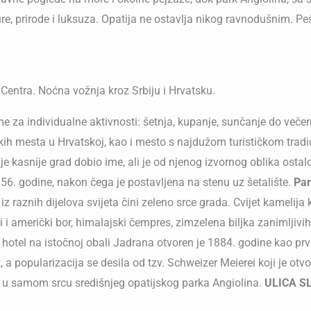
ure, prirode i luksuza. Opatija ne ostavlja nikog ravnodušnim. Pe
entra. Noćna vožnja kroz Srbiju i Hrvatsku.
za individualne aktivnosti: šetnja, kupanje, sunčanje do večernj
kih mesta u Hrvatskoj, kao i mesto s najdužom turističkom tradi
 je kasnije grad dobio ime, ali je od njenog izvornog oblika ostal
56. godine, nakon čega je postavljena na stenu uz šetalište.
Par
a iz raznih dijelova svijeta čini zeleno srce grada. Cvijet kameli
i američki bor, himalajski čempres, zimzelena biljka zanimljivih 
i hotel na istočnoj obali Jadrana otvoren je 1884. godine kao prvi
, a popularizacija se desila od tzv. Schweizer Meierei koji je o
e u samom srcu središnjeg opatijskog parka Angiolina.
ULICA S