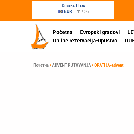
Пређи
на
садржај
Početna
Evropski gradovi
LE
Online rezervacija-upustvo
DU
Почетна
/
ADVENT PUTOVANJA
/ OPATIJA-advent