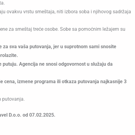
ta.
ju ovakvu vrstu smeštaja, niti izbora soba i njihovog sadržaja
ene za smeštaj treće osobe. Sobe sa pomoćnim ležajem su
 za sva vaša putovanja, jer u suprotnom sami snosite
rolazite.
je putuju. Agencija ne snosi odgovornost u služaju da
je cena, izmene programa ili otkaza putovanja najkasnije 3
m putovanja.
avel D.o.o. od 07.02.2025.