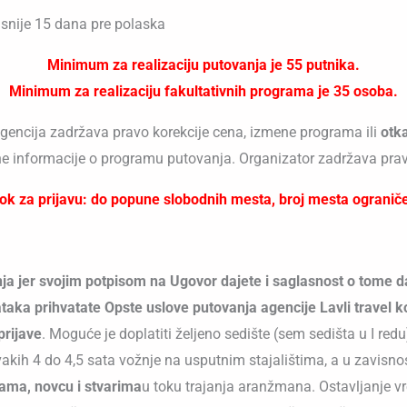
kasnije 15 dana pre polaska
Minimum za realizaciju putovanja je 55 putnika.
Minimum za realizaciju fakultativnih programa je 35 osoba.
 agencija zadržava pravo korekcije cena, izmene programa ili
otk
e informacije o programu putovanja. Organizator zadržava pra
ok za prijavu: do popune slobodnih mesta, broj mesta ogranič
ja jer svojim potpisom na Ugovor dajete i saglasnost o tome da
aka prihvatate Opste uslove putovanja agencije Lavli travel 
prijave
. Moguće je doplatiti željeno sedište (sem sedišta u I redu
akih 4 do 4,5 sata vožnje na usputnim stajalištima, a u zavisnost
ama, novcu i stvarima
u toku trajanja aranžmana. Ostavljanje v