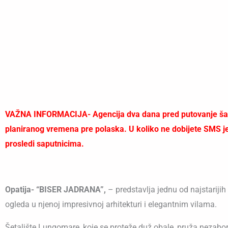
VAŽNA INFORMACIJA- Agencija dva dana pred putovanje šalje
planiranog vremena pre polaska. U koliko ne dobijete SMS jed
prosledi saputnicima.
Opatija- “BISER JADRANA”,
– predstavlja jednu od najstarijih i
ogleda u njenoj impresivnoj arhitekturi i elegantnim vilama.
Šetalište Lungomare, koje se proteže duž obale, pruža nezabor