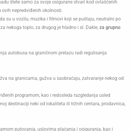
oknadu štete samo za svoje osigurane stvari kod ovlašćenih
u ovih nepredviđenih okolnosti.
 su u vozilu, muzika i filmovi koji se puštaju, neutralni po
za nekoga toplo, za drugog je hladno i sl. Dakle,
za grupno
.
nja autobusa na graničnom prelazu radi regulisanja
užva na granicama, gužva u saobraćaju, zatvaranje nekog od
dviđenih programom, kao i redosleda razgledanja usled
destinaciji neki od lokaliteta ili tržnih centara, prodavnica,
ramom putovanja, uslovima plaćanja i osiguranja, kao i