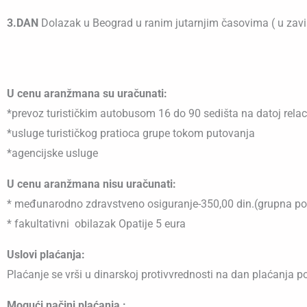
3.DAN
Dolazak u Beograd u ranim jutarnjim časovima ( u zavis
U cenu aranžmana su uračunati:
*prevoz turističkim autobusom 16 do 90 sedišta na datoj rela
*usluge turističkog pratioca grupe tokom putovanja
*agencijske usluge
U cenu aranžmana nisu uračunati:
* međunarodno zdravstveno osiguranje-350,00 din.(grupna pol
* fakultativni obilazak Opatije 5 eura
Uslovi plaćanja:
Plaćanje se vrši u dinarskoj protivvrednosti na dan plaćanja 
Mogući načini plaćanja :