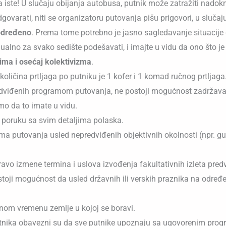
 za iste! U slučaju obijanja autobusa, putnik može zatražiti nad
varati, niti se organizatoru putovanja pišu prigovori, u slučaj
podređeno
. Prema tome potrebno je jasno sagledavanje situacije da
alno za svako sedište podešavati, i imajte u vidu da ono što je 
ma i osećaj kolektivizma
.
količina prtljaga po putniku je 1 kofer i 1 komad ručnog prtljaga
edviđenih programom putovanja, ne postoji mogućnost zadržava
mo da to imate u vidu.
 poruku sa svim detaljima polaska.
a putovanja usled nepredviđenih objektivnih okolnosti (npr. g
ravo izmene termina i uslova izvođenja fakultativnih izleta pre
ji mogućnost da usled državnih ili verskih praznika na određenoj 
om vremenu zemlje u kojoj se boravi.
putnika obavezni su da sve putnike upoznaju sa ugovorenim prog