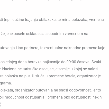
i (npr. dužine trajanja obilazaka, termina polazaka, vremena
 da željene posete usklade sa slobodnim vremenom na
utovanja i ino partnera, te eventualne naknadne promene koje
poslednjeg dana boravka najkasnije do 09:00 časova. Svaki
acionalne turističke asocijacije zemlje u kojoj se nalazi.
re polaska na put. U slučaju promene hotela, organizator je
ograma.
bjekata, organizator putovanja ne snosi odgovornost, jer to
stoji mogućnost odstupanja i promena oko dostupnosti nekih
)