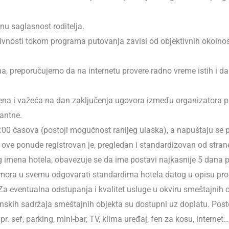
nu saglasnost roditelja.
vnosti tokom programa putovanja zavisi od objektivnih okolnost
ama, preporučujemo da na internetu provere radno vreme istih i
ena i važeća na dan zaključenja ugovora između organizatora p
antne.
:00 časova (postoji mogućnost ranijeg ulaska), a napuštaju se 
ve ponude registrovan je, pregledan i standardizovan od strane N
g imena hotela, obavezuje se da ime postavi najkasnije 5 dana p
l mora u svemu odgovarati standardima hotela datog u opisu pr
a eventualna odstupanja i kvalitet usluge u okviru smeštajnih o
unskih sadržaja smeštajnih objekta su dostupni uz doplatu. Po
r. sef, parking, mini-bar, TV, klima uređaj, fen za kosu, internet…