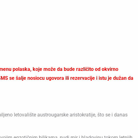
enu polaska, koje može da bude različito od okvirno
 se šalje nosiocu ugovora ili rezervacije i istu je dužan da
miljeno letovalište austrougarske aristokratije, što se i danas
vojim egzotičnim biljkama, nudi mir i hladovinu tokom letnjih