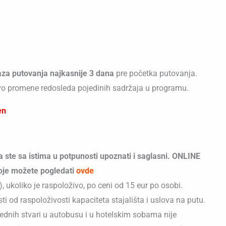
aza putovanja najkasnije 3 dana
pre početka putovanja.
vo promene redosleda pojedinih sadržaja u programu.
en
 ste sa istima u potpunosti upoznati i saglasni. ONLINE
koje možete pogledati
o
vde
), ukoliko je raspoloživo, po ceni od 15 eur po osobi.
i od raspoloživosti kapaciteta stajališta i uslova na putu.
rednih stvari u autobusu i u hotelskim sobama nije