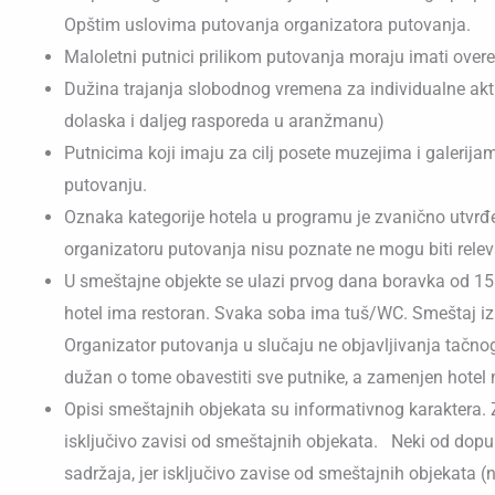
Opštim uslovima putovanja organizatora putovanja.
Maloletni putnici prilikom putovanja moraju imati overe
Dužina trajanja slobodnog vremena za individualne akti
dolaska i daljeg rasporeda u aranžmanu)
Putnicima koji imaju za cilj posete muzejima i galerij
putovanju.
Oznaka kategorije hotela u programu je zvanično utvrđ
organizatoru putovanja nisu poznate ne mogu biti relev
U smeštajne objekte se ulazi prvog dana boravka od 15
hotel ima restoran. Svaka soba ima tuš/WC. Smeštaj iz o
Organizator putovanja u slučaju ne objavljivanja tačno
dužan o tome obavestiti sve putnike, a zamenjen hote
Opisi smeštajnih objekata su informativnog karaktera. Z
isključivo zavisi od smeštajnih objekata. Neki od dop
sadržaja, jer isključivo zavise od smeštajnih objekata (np