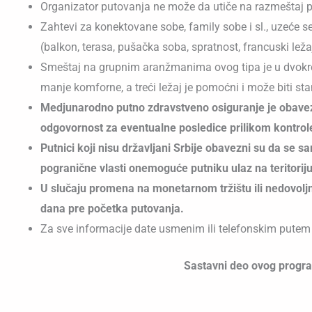
Organizator putovanja ne može da utiče na razmeštaj po
Zahtevi za konektovane sobe, family sobe i sl., uzeće 
(balkon, terasa, pušačka soba, spratnost, francuski leža
Smeštaj na grupnim aranžmanima ovog tipa je u dvokr
manje komforne, a treći ležaj je pomoćni i može biti sta
Medjunarodno putno zdravstveno osiguranje je obavezn
odgovornost za eventualne posledice prilikom kontrole
Putnici koji nisu državljani Srbije obavezni su da se 
pogranične vlasti onemoguće putniku ulaz na teritoriju
U slučaju promena na monetarnom tržištu ili nedovoljn
dana pre početka putovanja.
Za sve informacije date usmenim ili telefonskim putem
Sastavni deo ovog program