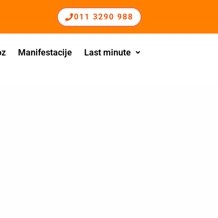
011 3290 988
oz
Manifestacije
Last minute