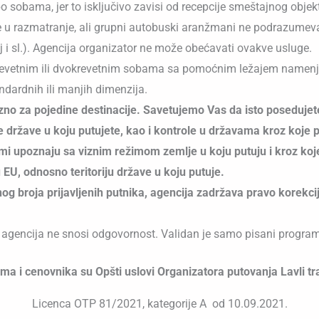
 sobama, jer to isključivo zavisi od recepcije smeštajnog objek
se u razmatranje, ali grupni autobuski aranžmani ne podrazumeva
j i sl.). Agencija organizator ne može obećavati ovakve usluge.
evetnim ili dvokrevetnim sobama sa pomoćnim ležajem namenj
ndardnih ili manjih dimenzija.
o za pojedine destinacije. Savetujemo Vas da isto posedujete
 države u koju putujete, kao i kontrole u državama kroz koje p
sami upoznaju sa viznim režimom zemlje u koju putuju i kroz ko
 EU, odnosno teritoriju države u koju putuje.
og broja prijavljenih putnika, agencija zadržava pravo korekci
 agencija ne snosi odgovornost. Validan je samo pisani progra
a i cenovnika su Opšti uslovi Organizatora putovanja Lavli tr
Licenca OTP 81/2021, kategorije A od 10.09.2021.