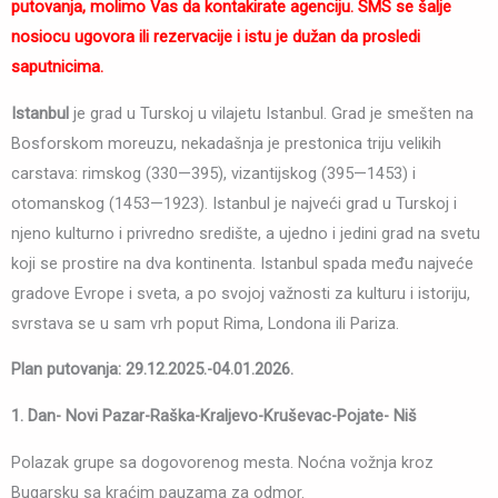
putovanja, molimo Vas da kontakirate agenciju. SMS se šalje
nosiocu ugovora ili rezervacije i istu je dužan da prosledi
saputnicima.
Istanbul
je grad u Turskoj u vilajetu Istanbul. Grad je smešten na
Bosforskom moreuzu, nekadašnja je prestonica triju velikih
carstava: rimskog (330—395), vizantijskog (395—1453) i
otomanskog (1453—1923). Istanbul je najveći grad u Turskoj i
njeno kulturno i privredno središte, a ujedno i jedini grad na svetu
koji se prostire na dva kontinenta. Istanbul spada među najveće
gradove Evrope i sveta, a po svojoj važnosti za kulturu i istoriju,
svrstava se u sam vrh poput Rima, Londona ili Pariza.
Plan putovanja: 29.12.2025.-04.01.2026.
1.
Dan- Novi Pazar-Raška-Kraljevo-Kruševac-Pojate- Niš
Polazak grupe sa dogovorenog mesta. Noćna vožnja kroz
Bugarsku sa kraćim pauzama za odmor.