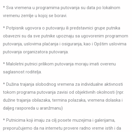
* Sva vremena u programima putovanja su data po lokalnom
vremenu zemlje u kojoj se boravi.
* Potpisnik ugovora o putovanju ili predstavnici grupe putnika
obavezni su da sve putnike upoznaju sa ugovorenim programom
putovanja, uslovima plaćanja i osiguranja, kao i Opštim uslovima
putovanja organizatora putovanja.
* Maloletni putnici prilikom putovanja moraju imati overenu
saglasnost roditelja.
* Dužina trajanja slobodnog vremena za individualne aktivnosti
tokom programa putovanja zavisi od objektivnih okolnosti (npr.
dužine trajanja obilazaka, termina polazaka, vremena dolaska i
daljeg rasporeda u aranžmanu)
* Putnicima koji imaju za cilj posete muzejima i galerijama,
preporučujemo da na internetu provere radno vreme istih i da