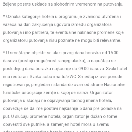
željene posete usklade sa slobodnim vremenom na putovanju.
* Oznaka kategorije hotela u programu je zvanično utvrđena i
važeća na dan zaključenja ugovora između organizatora
putovanja i ino partnera, te eventualne naknadne promene koje
organizatoru putovanja nisu poznate ne mogu biti relevantne.
* U smeštajne objekte se ulazi prvog dana boravka od 15:00
časova (postoji mogućnost ranijeg ulaska), a napuštaju se
poslednjeg dana boravka najkasnije do 09:00 časova. Svaki hotel
ima restoran. Svaka soba ima tuš/WC. Smeštaj iz ove ponude
registrovan je, pregledan i standardizovan od strane Nacionalne
turističke asocijacije zemlje u kojoj se nalazi. Organizator
putovanja u slučaju ne objavljivanja tačnog imena hotela,
obavezuje se da ime postavi najkasnije 5 dana pre polaska na
put. U slučaju promene hotela, organizator je dužan o tome
obavestiti sve putnike, a zamenjen hotel mora u svemu