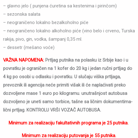
– glavno jelo ( punjena ćuretina sa kestenima i pirinčom)
– sezonska salata
– neograničeno lokalno bezalkoholno piće
– neograničeno lokalno alkoholno piće (vino belo i crveno, Turska
rakija, pivo, gin, vodka, šampanj 0,35 ml.
– dessetr (mešano voće)
VAŽNA NAPOMENA:
Prtljag putnika na polasku iz Srbije kao i u
povratku je ograničen na 1 kofer do 20 kg i jedan ručni prtljag do
4 kg po osobi u odlasku i povratku. U slučaju viška prtljaga,
prevoznik ili agencija neće primiti višak ili će naplaćivati preko
dozvoljene mase 1 euro po kilogramu. unutrašnjost autobusa
dozvoljeno je uneti samo torbice, tašne sa ličnim dokumentima-
lični prtljag. KONTROLU VRŠI VOZAČ AUTOBUSA.
Minimum za realizaciju fakultativnih programa je 25 putnika.
Minimum za realizaciju putovanja je 55 putnika.