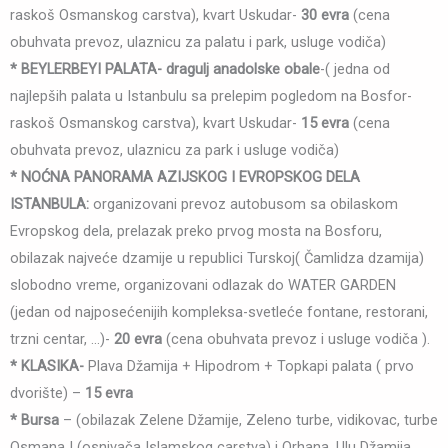
raskoš Osmanskog carstva), kvart Uskudar-
30 evra
(cena
obuhvata prevoz, ulaznicu za palatu i park, usluge vodiča)
* BEYLERBEYI PALATA- dragulj anadolske obale
-( jedna od
najlepših palata u Istanbulu sa prelepim pogledom na Bosfor-
raskoš Osmanskog carstva), kvart Uskudar-
15 evra
(cena
obuhvata prevoz, ulaznicu za park i usluge vodiča)
* NOĆNA PANORAMA AZIJSKOG I EVROPSKOG DELA
ISTANBULA:
organizovani prevoz autobusom sa obilaskom
Evropskog dela, prelazak preko prvog mosta na Bosforu,
obilazak najveće dzamije u republici Turskoj( Čamlidza dzamija)
slobodno vreme, organizovani odlazak do WATER GARDEN
(jedan od najposećenijih kompleksa-svetleće fontane, restorani,
trzni centar, …)-
20 evra
(cena obuhvata prevoz i usluge vodiča ).
* KLASIKA-
Plava Džamija + Hipodrom + Topkapi palata ( prvo
dvorište) –
15 evra
*
Bursa
– (obilazak Zelene Džamije, Zeleno turbe, vidikovac, turbe
Osmana I (osnivača Islamskog carstva) i Orhana, Ulu Džamija,