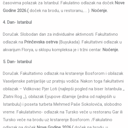
časovima polazak za Istanbul. Fakulatino odlazak na doček
Nove
Godine 2026.(
doček na brodu, u restoranu,…. ).
Noćenje.
4. Dan- Istanbul
Doručak. Slobodan dan za individualne aktivnosti. Fakultativno
odlazak na
Prinčevska ostrva
(Buyukada). Fakultativni odlazak u
akvarijum Florya, u sklopu kompleksa je i tržni centar.
Noćenje.
5. Dan- Istanbul
Doručak. Fakultativno odlazak na krstarenje Bosforom i obilazak
Vaseljenske patrijaršije uz pratnju vodiča. Nakon toga fakultativni
obilazak – Vidikovac Pjer Loti (najlepši pogled na biser Istanbula ,,
Zlatni Rog ,,), obilazak Eyupove džamije (jedna od najlepših u
Istanbulu) i poseta turbeta Mehmed Paše Sokolovića, slobodno
vreme. Fakulatativno- odlazak na Tursko veče u restoranu Gar ili
Tursko veče na brodu uz krstarenje Bosforom. /Fakulatino
odlazak na doček
Nove Godine 2026.(
doček na brodu, u