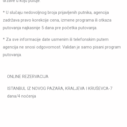
države u koju putuje.
* U slučaju nedovoljnog broja prijavljenih putnika, agencija
zadržava pravo korekcije cena, izmene programa ili otkaza
putovanja najkasnije 5 dana pre početka putovanja.
* Za sve informacije date usmenim ili telefonskim putem
agencija ne snosi odgovornost. Validan je samo pisani program
putovanja.
ONLINE REZERVACIJA
ISTANBUL IZ NOVOG PAZARA, KRALJEVA I KRUŠEVCA-7
dana/4 noćenja