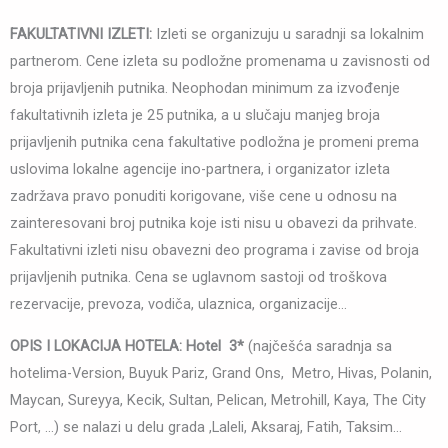
FAKULTATIVNI IZLETI:
Izleti se organizuju u saradnji sa lokalnim
partnerom. Cene izleta su podložne promenama u zavisnosti od
broja prijavljenih putnika. Neophodan minimum za izvođenje
fakultativnih izleta je 25 putnika, a u slučaju manjeg broja
prijavljenih putnika cena fakultative podložna je promeni prema
uslovima lokalne agencije ino-partnera, i organizator izleta
zadržava pravo ponuditi korigovane, više cene u odnosu na
zainteresovani broj putnika koje isti nisu u obavezi da prihvate.
Fakultativni izleti nisu obavezni deo programa i zavise od broja
prijavljenih putnika. Cena se uglavnom sastoji od troškova
rezervacije, prevoza, vodiča, ulaznica, organizacije…
OPIS I LOKACIJA HOTELA:
Hotel 3*
(najčešća saradnja sa
hotelima-Version, Buyuk Pariz, Grand Ons, Metro, Hivas, Polanin,
Maycan, Sureyya, Kecik, Sultan, Pelican, Metrohill, Kaya, The City
Port, …) se nalazi u delu grada ,Laleli, Aksaraj, Fatih, Taksim…