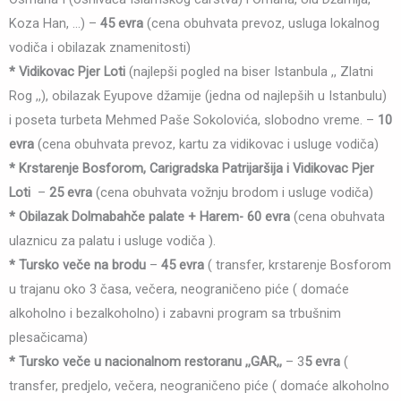
Koza Han, …) –
45 evra
(cena obuhvata prevoz, usluga lokalnog
vodiča i obilazak znamenitosti)
* Vidikovac Pjer Loti
(najlepši pogled na biser Istanbula ,, Zlatni
Rog ,,), obilazak Eyupove džamije (jedna od najlepših u Istanbulu)
i poseta turbeta Mehmed Paše Sokolovića, slobodno vreme. –
10
evra
(cena obuhvata prevoz, kartu za vidikovac i usluge vodiča)
* Krstarenje Bosforom, Carigradska Patrijaršija i Vidikovac Pjer
Loti
–
25 evra
(cena obuhvata vožnju brodom i usluge vodiča)
* Obilazak Dolmabahče palate + Harem- 60 evra
(cena obuhvata
ulaznicu za palatu i usluge vodiča ).
* Tursko veče na brodu
–
45 evra
( transfer, krstarenje Bosforom
u trajanu oko 3 časa, večera, neograničeno piće ( domaće
alkoholno i bezalkoholno) i zabavni program sa trbušnim
plesačicama)
* Tursko veče u nacionalnom restoranu ,,GAR,,
– 3
5 evra
(
transfer, predjelo, večera, neograničeno piće ( domaće alkoholno