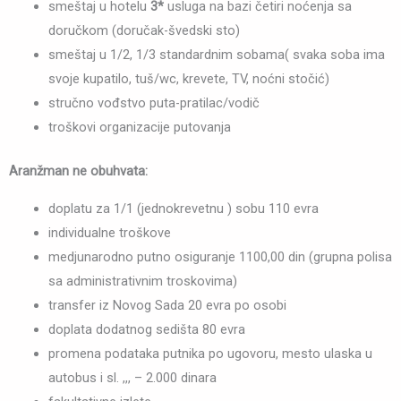
smeštaj u hotelu
3*
usluga na bazi četiri noćenja sa
doručkom (doručak-švedski sto)
smeštaj u 1/2, 1/3 standardnim sobama( svaka soba ima
svoje kupatilo, tuš/wc, krevete, TV, noćni stočić)
stručno vođstvo puta-pratilac/vodič
troškovi organizacije putovanja
Aranžman ne obuhvata:
doplatu za 1/1 (jednokrevetnu ) sobu 110 evra
individualne troškove
medjunarodno putno osiguranje 1100,00 din (grupna polisa
sa administrativnim troskovima)
transfer iz Novog Sada 20 evra po osobi
doplata dodatnog sedišta 80 evra
promena podataka putnika po ugovoru, mesto ulaska u
autobus i sl. ,,, – 2.000 dinara