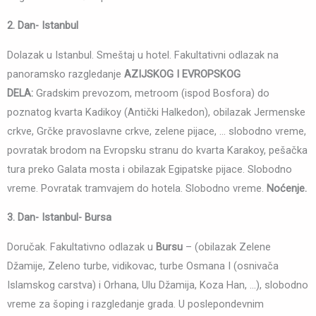
2. Dan- Istanbul
Dolazak u Istanbul. Smeštaj u hotel. Fakultativni odlazak na
panoramsko razgledanje
AZIJSKOG I EVROPSKOG
DELA:
Gradskim prevozom, metroom (ispod Bosfora) do
poznatog kvarta Kadikoy (Antički Halkedon), obilazak Jermenske
crkve, Grčke pravoslavne crkve, zelene pijace, … slobodno vreme,
povratak brodom na Evropsku stranu do kvarta Karakoy, pešačka
tura preko Galata mosta i obilazak Egipatske pijace. Slobodno
vreme. Povratak tramvajem do hotela. Slobodno vreme.
Noćenje.
3. Dan- Istanbul- Bursa
Doručak. Fakultativno odlazak u
Bursu
– (obilazak Zelene
Džamije, Zeleno turbe, vidikovac, turbe Osmana I (osnivača
Islamskog carstva) i Orhana, Ulu Džamija, Koza Han, …), slobodno
vreme za šoping i razgledanje grada. U poslepondevnim