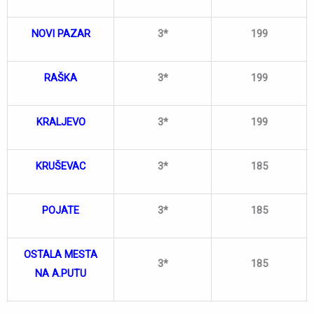
NOVI PAZAR
3*
199
RAŠKA
3*
199
KRALJEVO
3*
199
KRUŠEVAC
3*
185
POJATE
3*
185
OSTALA MESTA
3*
185
NA A.PUTU