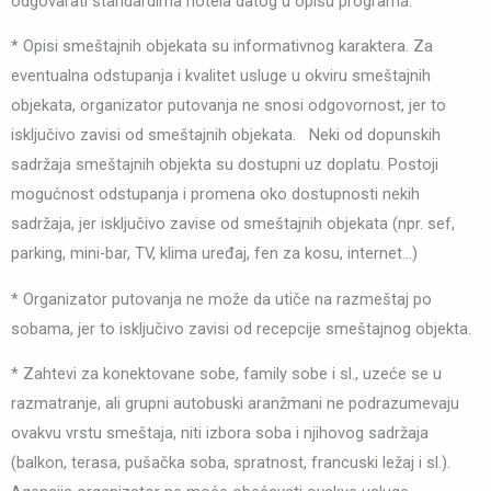
odgovarati standardima hotela datog u opisu programa.
* Opisi smeštajnih objekata su informativnog karaktera. Za
eventualna odstupanja i kvalitet usluge u okviru smeštajnih
objekata, organizator putovanja ne snosi odgovornost, jer to
isključivo zavisi od smeštajnih objekata. Neki od dopunskih
sadržaja smeštajnih objekta su dostupni uz doplatu. Postoji
mogućnost odstupanja i promena oko dostupnosti nekih
sadržaja, jer isključivo zavise od smeštajnih objekata (npr. sef,
parking, mini-bar, TV, klima uređaj, fen za kosu, internet…)
* Organizator putovanja ne može da utiče na razmeštaj po
sobama, jer to isključivo zavisi od recepcije smeštajnog objekta.
* Zahtevi za konektovane sobe, family sobe i sl., uzeće se u
razmatranje, ali grupni autobuski aranžmani ne podrazumevaju
ovakvu vrstu smeštaja, niti izbora soba i njihovog sadržaja
(balkon, terasa, pušačka soba, spratnost, francuski ležaj i sl.).