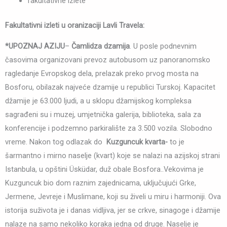
fakultativne izlete
Fakultativni izleti u oranizaciji Lavli Travela:
*UPOZNAJ AZIJU
–
Čamlidza dzamija
. U posle podnevnim
časovima organizovani prevoz autobusom uz panoranomsko
ragledanje Evropskog dela, prelazak preko prvog mosta na
Bosforu, obilazak najveće dzamije u republici Turskoj. Kapacitet
džamije je 63.000 ljudi, a u sklopu džamijskog kompleksa
sagrađeni su i muzej, umjetnička galerija, biblioteka, sala za
konferencije i podzemno parkiralište za 3.500 vozila. Slobodno
vreme. Nakon tog odlazak do
Kuzguncuk kvarta-
to je
šarmantno i mirno naselje (kvart) koje se nalazi na azijskoj strani
Istanbula, u opštini Üsküdar, duž obale Bosfora..Vekovima je
Kuzguncuk bio dom raznim zajednicama, uključujući Grke,
Jermene, Jevreje i Muslimane, koji su živeli u miru i harmoniji. Ova
istorija suživota je i danas vidljiva, jer se crkve, sinagoge i džamije
nalaze na samo nekoliko koraka jedna od druge. Naselje je