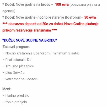
* Doček Nove godine na brodu –
100 evra
(obavezna prijava u
agenciji)
* Doček Nove godine- noćno krstarenje Bosforom
–
30 evra
*** obavezan depozit od 20e za doček Nove Godine-plaćanje
prilikom rezervacije aranžmana ***
*DOČEK NOVE GODINE NA BRODU*
Zabavni program:
– Noćno krstarenje Bosforom ( minimum 3 sata)
– Profesionalni DJ
– Trbušne plesačice
– ples Derviša
– vatromet na Bosforu
Meni:
– hladno predjelo
– toplo predjelo