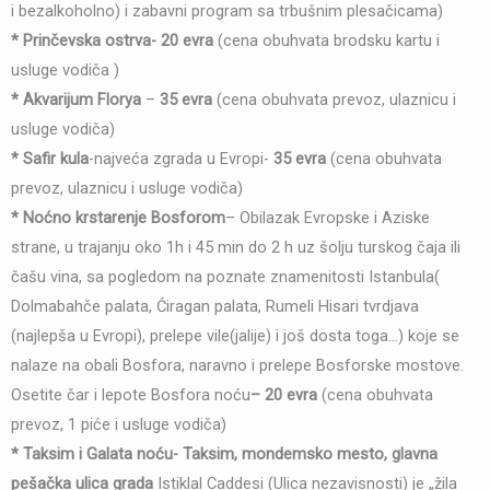
i bezalkoholno) i zabavni program sa trbušnim plesačicama)
* Prinčevska ostrva-
20 evra
(cena obuhvata brodsku kartu i
usluge vodiča )
* Akvarijum Florya
–
35 evra
(cena obuhvata prevoz, ulaznicu i
usluge vodiča)
*
Safir kula
-najveća zgrada u Evropi-
35 evra
(cena obuhvata
prevoz, ulaznicu i usluge vodiča)
* Noćno krstarenje Bosforom
– Obilazak Evropske i Aziske
strane, u trajanju oko 1h i 45 min do 2 h uz šolju turskog čaja ili
čašu vina, sa pogledom na poznate znamenitosti Istanbula(
Dolmabahče palata, Ćiragan palata, Rumeli Hisari tvrdjava
(najlepša u Evropi), prelepe vile(jalije) i još dosta toga…) koje se
nalaze na obali Bosfora, naravno i prelepe Bosforske mostove.
Osetite čar i lepote Bosfora noću
– 20 evra
(cena obuhvata
prevoz, 1 piće i usluge vodiča)
* Taksim i Galata noću- Taksim, mondemsko mesto, glavna
pešačka ulica grada
Istiklal Caddesi (Ulica nezavisnosti) je „žila