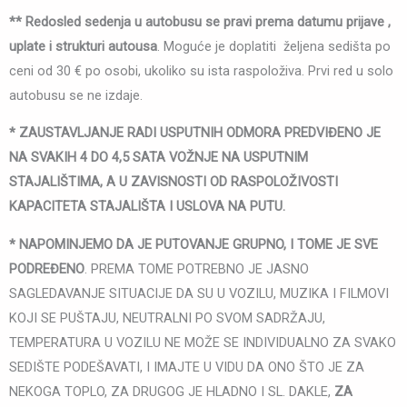
** Redosled sedenja u autobusu se pravi prema datumu prijave ,
uplate i strukturi autousa
. Moguće je doplatiti željena sedišta po
ceni od 30 € po osobi, ukoliko su ista raspoloživa. Prvi red u solo
autobusu se ne izdaje.
* ZAUSTAVLJANJE RADI USPUTNIH ODMORA PREDVIĐENO JE
NA SVAKIH 4 DO 4,5 SATA VOŽNJE NA USPUTNIM
STAJALIŠTIMA, A U ZAVISNOSTI OD RASPOLOŽIVOSTI
KAPACITETA STAJALIŠTA I USLOVA NA PUTU.
* NAPOMINJEMO DA JE PUTOVANJE GRUPNO, I TOME JE SVE
PODREĐENO
. PREMA TOME POTREBNO JE JASNO
SAGLEDAVANJE SITUACIJE DA SU U VOZILU, MUZIKA I FILMOVI
KOJI SE PUŠTAJU, NEUTRALNI PO SVOM SADRŽAJU,
TEMPERATURA U VOZILU NE MOŽE SE INDIVIDUALNO ZA SVAKO
SEDIŠTE PODEŠAVATI, I IMAJTE U VIDU DA ONO ŠTO JE ZA
NEKOGA TOPLO, ZA DRUGOG JE HLADNO I SL. DAKLE,
ZA