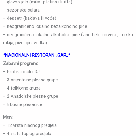
– glavno jelo (miks- piletina i kufte)
– sezonska salata
– dessetr (baklava ili voće)
– neograničeno lokalno bezalkoholno piće
– neograničeno lokalno alkoholno piće (vino belo i crveno, Turska
rakija, pivo, gin, vodka).
*NACIONALNI RESTORAN
,,
GAR,,*
Zabavni program:
– Profesionalni DJ
– 3 orijentalne plesne grupe
– 4 folklorne grupe
– 2 Anadolske plesne grupe
– trbušne plesačice
Meni:
– 12 vrsta hladnog predjela
– 4 vrste toplog predjela