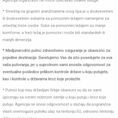
Agencija organizator ne moće obećavati ovakve usluge.
* Smeštaj na grupnim aranžmanima ovog tipa je u dvokrevetnim
ili dvokrevetnim sobama sa pomoćnim ležajem namenjene za
smeštaj treće osobe. Sobe sa pomoćnim ležajem su manje
komforne, a treći ležaj je pomoćni i može biti standardnih ili
manjih dimenzija.
* Medjunarodno putno zdravstveno osiguranje je obavezno za
pojedine destinacije. Savetujemo Vas da isto posedujete za sva
vaša putovanja, jer u suprotnom sami snosite odgovornost za
eventualne posledice prilikom kontrole države u koju putujete,
kao i kontrole u državama kroz koje prolazite.
* Putnici koji nisu državljani Srbije obavezni su da se sami
upoznaju sa viznim režimom zemlje u koju putuju i kroz koje
putuju. Agencija ne snosi odgovornost u slučaju da pogranične
vlasti onemoguće putniku ulaz na teritoriju EU, odnosno teritoriju