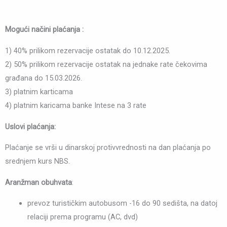
Mogući načini plaćanja :
1) 40% prilikom rezervacije ostatak do 10.12.2025.
2) 50% prilikom rezervacije ostatak na jednake rate čekovima
građana do 15.03.2026.
3) platnim karticama
4) platnim karicama banke Intese na 3 rate
Uslovi plaćanja:
Plaćanje se vrši u dinarskoj protivvrednosti na dan plaćanja po
srednjem kurs NBS.
Aranžman obuhvata
:
prevoz turističkim autobusom -16 do 90 sedišta, na datoj
relaciji prema programu (AC, dvd)