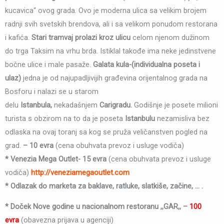
kucavica“ ovog grada. Ovo je moderna ulica sa velikim brojem
radnji svih svetskih brendova, ali i sa velikom ponudom restorana
i kafića.
Stari tramvaj prolazi kroz ulicu
celom njenom dužinom
do trga Taksim na vrhu brda. Istiklal takođe ima neke jedinstvene
bočne ulice i male pasaže.
Galata kula-(individualna poseta i
ulaz)
jedna je od najupadljivijih građevina orijentalnog grada na
Bosforu i nalazi se u starom
delu
Istanbula,
nekadašnjem
Carigradu.
Godišnje je posete milioni
turista s obzirom na to da je poseta
Istanbulu
nezamisliva bez
odlaska na ovaj toranj sa kog se pruža veličanstven pogled na
grad.
– 10 evra
(cena obuhvata prevoz i usluge vodiča)
* Venezia Mega Outlet- 15 evra
(cena obuhvata prevoz i usluge
vodiča)
http://veneziamegaoutlet.com
* Odlazak do marketa za baklave, ratluke, slatkiše, začine, … .
* Doček Nove godine u nacionalnom restoranu ,,GAR,, –
100
evra
(obavezna prijava u agenciji)