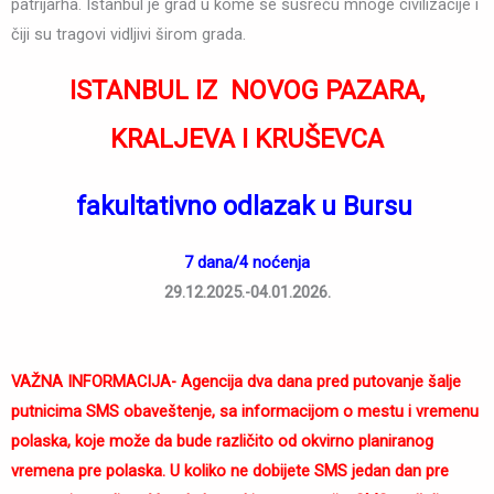
patrijarha. Istanbul je grad u kome se susreću mnoge civilizacije i
čiji su tragovi vidljivi širom grada.
ISTANBUL IZ NOVOG PAZARA,
KRALJEVA I KRUŠEVCA
fakultativno odlazak u Bursu
7 dana/4 noćenja
29.12.2025.-04.01.2026.
VAŽNA INFORMACIJA- Agencija dva dana pred putovanje šalje
putnicima SMS obaveštenje, sa informacijom o mestu i vremenu
polaska, koje može da bude različito od okvirno planiranog
vremena pre polaska. U koliko ne dobijete SMS jedan dan pre