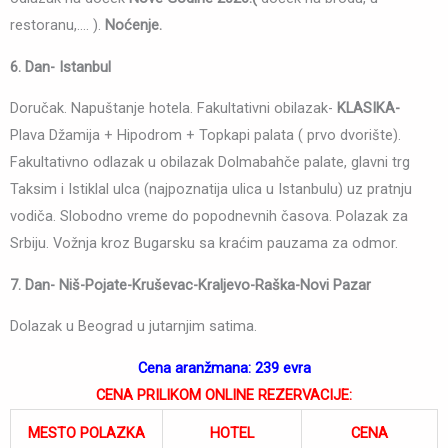
restoranu,…. ).
Noćenje.
6. Dan- Istanbul
Doručak. Napuštanje hotela. Fakultativni obilazak-
KLASIKA-
Plava Džamija + Hipodrom + Topkapi palata ( prvo dvorište).
Fakultativno odlazak u obilazak Dolmabahče palate, glavni trg
Taksim i Istiklal ulca (najpoznatija ulica u Istanbulu) uz pratnju
vodiča. Slobodno vreme do popodnevnih časova. Polazak za
Srbiju. Vožnja kroz Bugarsku sa kraćim pauzama za odmor.
7. Dan- Niš-Pojate-Kruševac-Kraljevo-Raška-Novi Pazar
Dolazak u Beograd u jutarnjim satima.
Cena aranžmana: 239 evra
CENA PRILIKOM ONLINE REZERVACIJE:
MESTO POLAZKA
HOTEL
CENA