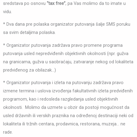
sredstava po osnovu
“tax free”
, pa Vas molimo da to imate u
vidu.
* Dva dana pre polaska organizator putovanja šalje SMS poruku
sa svim detaljima polaska.
* Organizator putovanja zadržava pravo promene programa
putovanja usled nepredviđenih objektivnih okolnosti (npr. gužva
na granicama, gužva u saobraćaju, zatvaranje nekog od lokaliteta
predviđenog za obilazak…)
* Organizator putovanja i izleta na putovanju zadržava pravo
izmene termina i uslova izvođenja fakultativnih izleta predviđenih
programom, kao i redosleda razgledanja usled objektivnih
okolnosti. Molimo da uzmete u obzir da postoji mogućnost da
usled državnih ili verskih praznika na određenoj destinaciji neki od
lokaliteta ili tržnih centara, prodavnica, restorana, muzeja… ne
rade.