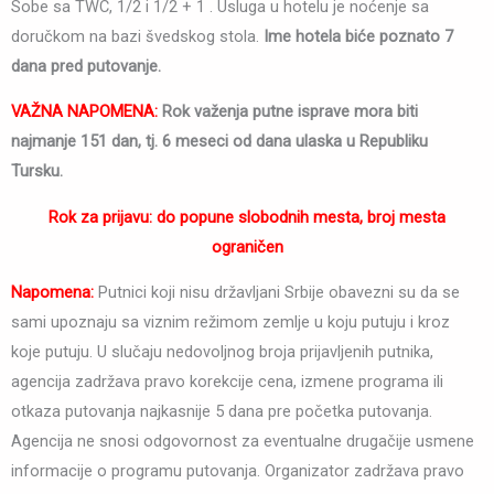
Sobe sa TWC, 1/2 i 1/2 + 1 . Usluga u hotelu je noćenje sa
doručkom na bazi švedskog stola.
Ime hotela biće poznato 7
dana pred putovanje.
VAŽNA NAPOMENA:
Rok važenja putne isprave mora biti
najmanje 151 dan, tj. 6 meseci od dana ulaska u Republiku
Tursku.
Rok za prijavu: do popune slobodnih mesta, broj mesta
ograničen
Napomena:
Putnici koji nisu državljani Srbije obavezni su da se
sami upoznaju sa viznim režimom zemlje u koju putuju i kroz
koje putuju. U slučaju nedovoljnog broja prijavljenih putnika,
agencija zadržava pravo korekcije cena, izmene programa ili
otkaza putovanja najkasnije 5 dana pre početka putovanja.
Agencija ne snosi odgovornost za eventualne drugačije usmene
informacije o programu putovanja. Organizator zadržava pravo