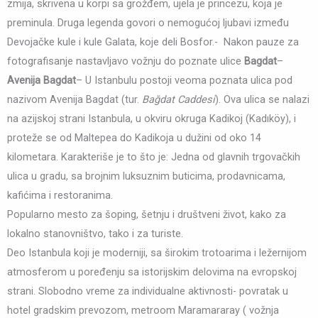
zmija, skrivena u korpi sa grožđem, ujela je princezu, koja je
preminula. Druga legenda govori o nemogućoj ljubavi između
Devojačke kule i kule Galata, koje deli Bosfor.- Nakon pauze za
fotografisanje nastavljavo vožnju do poznate ulice
Bagdat
–
Avenija Bagdat
– U Istanbulu postoji veoma poznata ulica pod
nazivom Avenija Bagdat (tur.
Bağdat Caddesi
). Ova ulica se nalazi
na azijskoj strani Istanbula, u okviru okruga Kadikoj (Kadıköy), i
proteže se od Maltepea do Kadikoja u dužini od oko 14
kilometara. Karakteriše je to što je: Jedna od glavnih trgovačkih
ulica u gradu, sa brojnim luksuznim buticima, prodavnicama,
kafićima i restoranima.
Popularno mesto za šoping, šetnju i društveni život, kako za
lokalno stanovništvo, tako i za turiste.
Deo Istanbula koji je moderniji, sa širokim trotoarima i ležernijom
atmosferom u poređenju sa istorijskim delovima na evropskoj
strani. Slobodno vreme za individualne aktivnosti- povratak u
hotel gradskim prevozom, metroom Maramararay ( vožnja