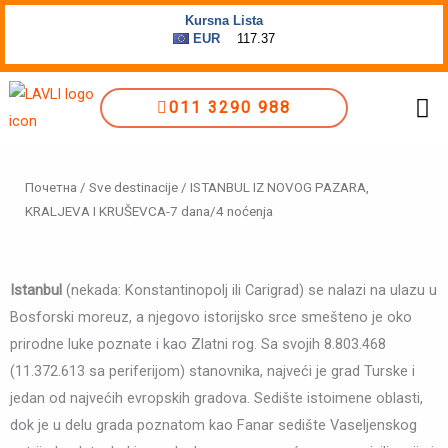
Пређи
на
садржај
Me
011 3290 988
Почетна
/
Sve destinacije
/ ISTANBUL IZ NOVOG PAZARA,
KRALJEVA I KRUŠEVCA-7 dana/4 noćenja
Istanbul
(nekada: Konstantinopolj ili Carigrad) se nalazi na ulazu u
Bosforski moreuz, a njegovo istorijsko srce smešteno je oko
prirodne luke poznate i kao Zlatni rog. Sa svojih 8.803.468
(11.372.613 sa periferijom) stanovnika, najveći je grad Turske i
jedan od najvećih evropskih gradova. Sedište istoimene oblasti,
dok je u delu grada poznatom kao Fanar sedište Vaseljenskog