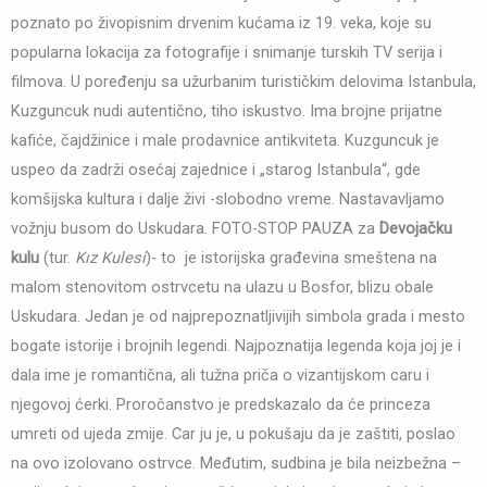
poznato po živopisnim drvenim kućama iz 19. veka, koje su
popularna lokacija za fotografije i snimanje turskih TV serija i
filmova. U poređenju sa užurbanim turističkim delovima Istanbula,
Kuzguncuk nudi autentično, tiho iskustvo. Ima brojne prijatne
kafiće, čajdžinice i male prodavnice antikviteta. Kuzguncuk je
uspeo da zadrži osećaj zajednice i „starog Istanbula“, gde
komšijska kultura i dalje živi -slobodno vreme. Nastavavljamo
vožnju busom do Uskudara. FOTO-STOP PAUZA za
Devojačku
kulu
(tur.
Kız Kulesi
)- to je istorijska građevina smeštena na
malom stenovitom ostrvcetu na ulazu u Bosfor, blizu obale
Uskudara. Jedan je od najprepoznatljivijih simbola grada i mesto
bogate istorije i brojnih legendi. Najpoznatija legenda koja joj je i
dala ime je romantična, ali tužna priča o vizantijskom caru i
njegovoj ćerki. Proročanstvo je predskazalo da će princeza
umreti od ujeda zmije. Car ju je, u pokušaju da je zaštiti, poslao
na ovo izolovano ostrvce. Međutim, sudbina je bila neizbežna –