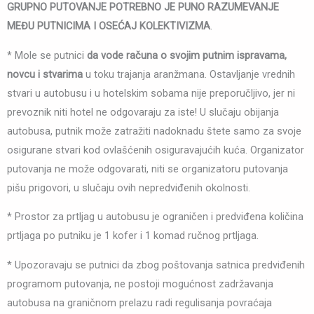
GRUPNO PUTOVANJE POTREBNO JE PUNO RAZUMEVANJE
MEĐU PUTNICIMA I OSEĆAJ KOLEKTIVIZMA
.
* Mole se putnici
da vode računa o svojim putnim ispravama,
novcu i stvarima
u toku trajanja aranžmana. Ostavljanje vrednih
stvari u autobusu i u hotelskim sobama nije preporučljivo, jer ni
prevoznik niti hotel ne odgovaraju za iste! U slučaju obijanja
autobusa, putnik može zatražiti nadoknadu štete samo za svoje
osigurane stvari kod ovlašćenih osiguravajućih kuća. Organizator
putovanja ne može odgovarati, niti se organizatoru putovanja
pišu prigovori, u slučaju ovih nepredviđenih okolnosti.
* Prostor za prtljag u autobusu je ograničen i predviđena količina
prtljaga po putniku je 1 kofer i 1 komad ručnog prtljaga.
* Upozoravaju se putnici da zbog poštovanja satnica predviđenih
programom putovanja, ne postoji mogućnost zadržavanja
autobusa na graničnom prelazu radi regulisanja povraćaja