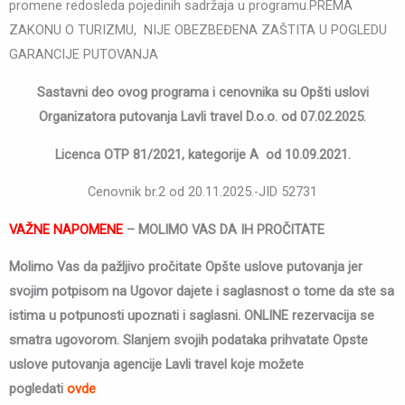
promene redosleda pojedinih sadržaja u programu.PREMA
ZAKONU O TURIZMU, NIJE OBEZBEĐENA ZAŠTITA U POGLEDU
GARANCIJE PUTOVANJA
Sastavni deo ovog programa i cenovnika su Opšti uslovi
Organizatora putovanja Lavli travel D.o.o. od 07.02.2025.
Licenca OTP 81/2021, kategorije A od 10.09.2021.
Cenovnik br.2 od 20.11.2025.-JID 52731
VAŽNE NAPOMENE
– MOLIMO VAS DA IH PROČITATE
Molimo Vas da pažljivo pročitate Opšte uslove putovanja jer
svojim potpisom na Ugovor dajete i saglasnost o tome da ste sa
istima u potpunosti upoznati i saglasni. ONLINE rezervacija se
smatra ugovorom. Slanjem svojih podataka prihvatate Opste
uslove putovanja agencije Lavli travel koje možete
pogledati
ovde