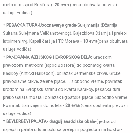
metroom ispod Bosfora)-
20 evra
(cena obuhvata prevoz i
usluge vodiča ).
* PEŠAČKA TURA-Upoznavanje grada
-Sulejmanija (Džamija
Sultana Sulejmana Veličanstvenog), Bajezidova Džamija i prelepi
istoimeni trg, Kapali čaršija i TC Morava
– 10 evra
(cena obuhvata
usluge vodiča)
* PANORAMA AZIJSKOG I EVROPSKOG DELA:
Gradskim
prevozom, metroom (ispod Bosfora) do poznatog kvarta
Kadikoy (Antički Halkedon), obilazak Jermenske crkve, Grčke
pravoslavne crkve, zelene pijace, … slobodno vreme, povratak
brodom na Evropsku stranu do kvarta Karakoy, pešačka tura
preko Galata mosta i obilazak Egipatske pijace. Slobodno vreme.
Povratak tramvajem do hotela.-
20 evra
(cena obuhvata prevoz i
usluge vodiča)
* BEYLERBEYI PALATA- dragulj anadolske obale
-( jedna od
najlepših palata u Istanbulu sa prelepim pogledom na Bosfor-