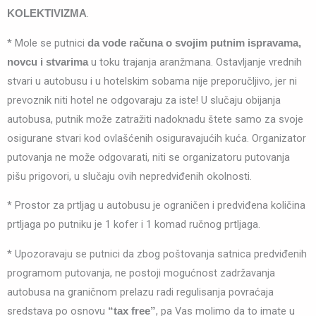
.
KOLEKTIVIZMA
* Mole se putnici
da vode računa o svojim putnim ispravama,
u toku trajanja aranžmana. Ostavljanje vrednih
novcu i stvarima
stvari u autobusu i u hotelskim sobama nije preporučljivo, jer ni
prevoznik niti hotel ne odgovaraju za iste! U slučaju obijanja
autobusa, putnik može zatražiti nadoknadu štete samo za svoje
osigurane stvari kod ovlašćenih osiguravajućih kuća. Organizator
putovanja ne može odgovarati, niti se organizatoru putovanja
pišu prigovori, u slučaju ovih nepredviđenih okolnosti.
* Prostor za prtljag u autobusu je ograničen i predviđena količina
prtljaga po putniku je 1 kofer i 1 komad ručnog prtljaga.
* Upozoravaju se putnici da zbog poštovanja satnica predviđenih
programom putovanja, ne postoji mogućnost zadržavanja
autobusa na graničnom prelazu radi regulisanja povraćaja
sredstava po osnovu
, pa Vas molimo da to imate u
“tax free”