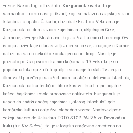
vreme. Nakon tog odlazak do
to je
Kuzguncuk kvarta-
šarmantno i mirno naselje (kvart) koje se nalazi na azijskoj strani
Istanbula, u opštini Üsküdar, duž obale Bosfora..Vekovima je
Kuzguncuk bio dom raznim zajednicama, uključujući Grke,
Jermene, Jevreje i Muslimane, koji su živeli u miru i harmoniji. Ova
istorija suživota je i danas vidljiva, jer se crkve, sinagoge i džamije
nalaze na samo nekoliko koraka jedna od druge. Naselje je
poznato po živopisnim drvenim kućama iz 19. veka, koje su
popularna lokacija za fotografije i snimanje turskih TV serija i
filmova. U poređenju sa užurbanim turističkim delovima Istanbula,
Kuzguncuk nudi autentično, tiho iskustvo. Ima brojne prijatne
kafiće, čajdžinice i male prodavnice antikviteta. Kuzguncuk je
uspeo da zadrži osećaj zajednice i „starog Istanbula“, gde
komšijska kultura i dalje živi -slobodno vreme. Nastavavljamo
vožnju busom do Uskudara. FOTO-STOP PAUZA za
Devojačku
(tur.
)- to je istorijska građevina smeštena na
kulu
Kız Kulesi