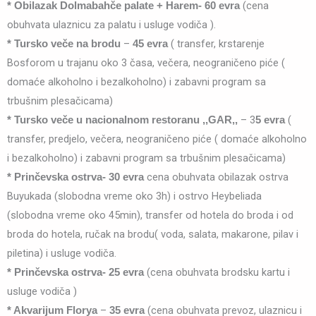
(cena
*
Obilazak Dolmabahče palate + Harem- 60 evra
obuhvata ulaznicu za palatu i usluge vodiča ).
–
( transfer, krstarenje
* Tursko veče na brodu
45 evra
Bosforom u trajanu oko 3 časa, večera, neograničeno piće (
domaće alkoholno i bezalkoholno) i zabavni program sa
trbušnim plesačicama)
– 3
(
* Tursko veče u nacionalnom restoranu ,,GAR,,
5 evra
transfer, predjelo, večera, neograničeno piće ( domaće alkoholno
i bezalkoholno) i zabavni program sa trbušnim plesačicama)
cena obuhvata obilazak ostrva
* Prinčevska ostrva-
30 evra
Buyukada (slobodna vreme oko 3h) i ostrvo Heybeliada
(slobodna vreme oko 45min), transfer od hotela do broda i od
broda do hotela, ručak na brodu( voda, salata, makarone, pilav i
piletina) i usluge vodiča.
(cena obuhvata brodsku kartu i
* Prinčevska ostrva-
25 evra
usluge vodiča )
–
(cena obuhvata prevoz, ulaznicu i
* Akvarijum Florya
35 evra