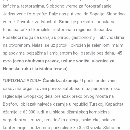
kafićima, restoranima. Slobodno vreme za fotografisanje.
Jedinstvene fotografije. Dalje nas put vodi do Sopelija. Slobodno
vreme. Povratak za Istanbul.
je poznato I populatna
Sopeli
turističa tačka I kompleks restorana u regionsu Sapandža.
Posetioci mogu da uživaju u prirodi, gastronomiji I aktivnostima
na otvorenom. Nalazi se uz potok I okružen je zelenilom, malim
splapovima ,pejzažima I ambijentom koji ostavlja bez daha.-
45
evra
(cena obuhvata prevoz, usluge vodiča, ulaznice za
Nebesku ruku i kristalnu terasu)
–
. U posle podnevnim
*UPOZNAJ AZIJU
Čamlidza dzamija
časovima organizovani prevoz autobusom uz panoranomsko
ragledanje Evropskog dela, prelazak preko prvog mosta na
Bosforu, obilazak najveće dzamije u republici Turskoj. Kapacitet
džamije je 63.000 ljudi, a u sklopu džamijskog kompleksa
sagrađeni su i muzej, umjetnička galerija, biblioteka, sala za
konferencije i podzemno parkiralište za 3.500 vozila. Slobodno