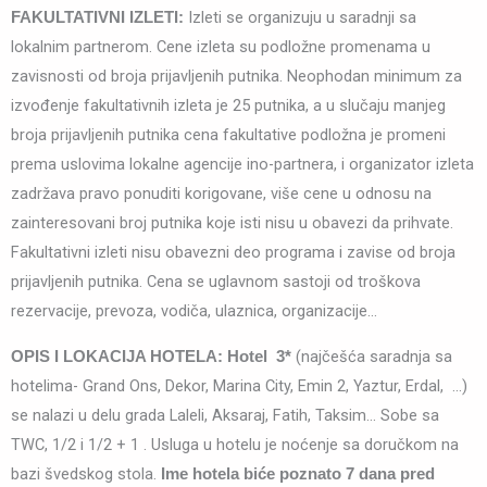
Izleti se organizuju u saradnji sa
FAKULTATIVNI IZLETI:
lokalnim partnerom. Cene izleta su podložne promenama u
zavisnosti od broja prijavljenih putnika. Neophodan minimum za
izvođenje fakultativnih izleta je 25 putnika, a u slučaju manjeg
broja prijavljenih putnika cena fakultative podložna je promeni
prema uslovima lokalne agencije ino-partnera, i organizator izleta
zadržava pravo ponuditi korigovane, više cene u odnosu na
zainteresovani broj putnika koje isti nisu u obavezi da prihvate.
Fakultativni izleti nisu obavezni deo programa i zavise od broja
prijavljenih putnika. Cena se uglavnom sastoji od troškova
rezervacije, prevoza, vodiča, ulaznica, organizacije…
(najčešća saradnja sa
OPIS I LOKACIJA HOTELA:
Hotel 3*
hotelima- Grand Ons, Dekor, Marina City, Emin 2, Yaztur, Erdal, …)
se nalazi u delu grada Laleli, Aksaraj, Fatih, Taksim… Sobe sa
TWC, 1/2 i 1/2 + 1 . Usluga u hotelu je noćenje sa doručkom na
bazi švedskog stola.
Ime hotela biće poznato 7 dana pred