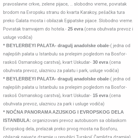
pravoslavne crkve, zelene pijace, … slobodno vreme, povratak
brodom na Evropsku stranu do kvarta Karakoy, pešačka tura
preko Galata mosta i obilazak Egipatske pijace. Slobodno vreme.
Povratak tramvajem do hotela.-
(cena obuhvata prevoz i
25 evra
usluge vodiča)
-( jedna od
* BEYLERBEYI PALATA- dragulj anadolske obale
najlepših palata u Istanbulu sa prelepim pogledom na Bosfor-
raskoš Osmanskog carstva), kvart Uskudar-
(cena
30 evra
obuhvata prevoz, ulaznicu za palatu i park, usluge vodiča)
-( jedna od
* BEYLERBEYI PALATA- dragulj anadolske obale
najlepših palata u Istanbulu sa prelepim pogledom na Bosfor-
raskoš Osmanskog carstva), kvart Uskudar-
(cena
15 evra
obuhvata prevoz, ulaznicu za park i usluge vodiča)
* NOĆNA PANORAMA AZIJSKOG I EVROPSKOG DELA
organizovani prevoz autobusom sa obilaskom
ISTANBULA:
Evropskog dela, prelazak preko prvog mosta na Bosforu,
obilazak najveće dzamije u republici Turskoj( Čamlidza dzamija)