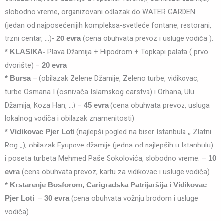
slobodno vreme, organizovani odlazak do WATER GARDEN
(jedan od najposećenijih kompleksa-svetleće fontane, restorani,
trzni centar, …)-
(cena obuhvata prevoz i usluge vodiča ).
20 evra
Plava Džamija + Hipodrom + Topkapi palata ( prvo
* KLASIKA-
dvorište) –
20 evra
– (obilazak Zelene Džamije, Zeleno turbe, vidikovac,
*
Bursa
turbe Osmana I (osnivača Islamskog carstva) i Orhana, Ulu
Džamija, Koza Han, …) –
(cena obuhvata prevoz, usluga
45 evra
lokalnog vodiča i obilazak znamenitosti)
(najlepši pogled na biser Istanbula ,, Zlatni
* Vidikovac Pjer Loti
Rog ,,), obilazak Eyupove džamije (jedna od najlepših u Istanbulu)
i poseta turbeta Mehmed Paše Sokolovića, slobodno vreme. –
10
(cena obuhvata prevoz, kartu za vidikovac i usluge vodiča)
evra
* Krstarenje Bosforom, Carigradska Patrijaršija i Vidikovac
–
(cena obuhvata vožnju brodom i usluge
Pjer Loti
30 evra
vodiča)