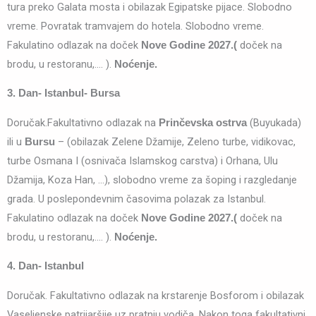
tura preko Galata mosta i obilazak Egipatske pijace. Slobodno
vreme. Povratak tramvajem do hotela. Slobodno vreme.
Fakulatino odlazak na doček
doček na
Nove Godine 2027.(
brodu, u restoranu,…. ).
Noćenje.
3. Dan- Istanbul- Bursa
Doručak.Fakultativno odlazak na
(Buyukada)
Prinčevska ostrva
ili u
– (obilazak Zelene Džamije, Zeleno turbe, vidikovac,
Bursu
turbe Osmana I (osnivača Islamskog carstva) i Orhana, Ulu
Džamija, Koza Han, …), slobodno vreme za šoping i razgledanje
grada. U poslepondevnim časovima polazak za Istanbul.
Fakulatino odlazak na doček
doček na
Nove Godine 2027.(
brodu, u restoranu,…. ).
Noćenje.
4. Dan- Istanbul
Doručak. Fakultativno odlazak na krstarenje Bosforom i obilazak
Vaseljenske patrijaršije uz pratnju vodiča. Nakon toga fakultativni