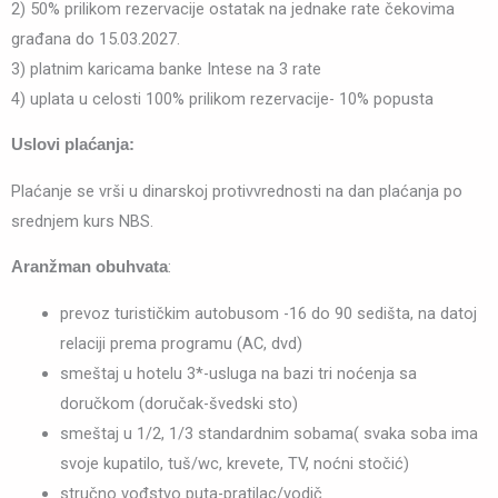
2) 50% prilikom rezervacije ostatak na jednake rate čekovima
građana do 15.03.2027.
3) platnim karicama banke Intese na 3 rate
4) uplata u celosti 100% prilikom rezervacije- 10% popusta
Uslovi plaćanja:
Plaćanje se vrši u dinarskoj protivvrednosti na dan plaćanja po
srednjem kurs NBS.
:
Aranžman obuhvata
prevoz turističkim autobusom -16 do 90 sedišta, na datoj
relaciji prema programu (AC, dvd)
smeštaj u hotelu 3*-usluga na bazi tri noćenja sa
doručkom (doručak-švedski sto)
smeštaj u 1/2, 1/3 standardnim sobama( svaka soba ima
svoje kupatilo, tuš/wc, krevete, TV, noćni stočić)
stručno vođstvo puta-pratilac/vodič