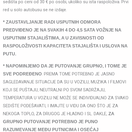
sedišta po ceni od 30 € po osobi, ukoliko su ista raspoloživa. Prvi
red u solo autobusu se ne izdaje.
* ZAUSTAVLJANJE RADI USPUTNIH ODMORA
PREDVIĐENO JE NA SVAKIH 4 DO 4,5 SATA VOŽNJE NA
USPUTNIM STAJALIŠTIMA, A U ZAVISNOSTI OD
RASPOLOŽIVOSTI KAPACITETA STAJALIŠTA I USLOVA NA
PUTU.
* NAPOMINJEMO DA JE PUTOVANJE GRUPNO, I TOME JE
. PREMA TOME POTREBNO JE JASNO
SVE PODREĐENO
SAGLEDAVANJE SITUACIJE DA SU U VOZILU, MUZIKA I FILMOVI
KOJI SE PUŠTAJU, NEUTRALNI PO SVOM SADRŽAJU,
TEMPERATURA U VOZILU NE MOŽE SE INDIVIDUALNO ZA SVAKO
SEDIŠTE PODEŠAVATI, I IMAJTE U VIDU DA ONO ŠTO JE ZA
NEKOGA TOPLO, ZA DRUGOG JE HLADNO I SL. DAKLE,
ZA
GRUPNO PUTOVANJE POTREBNO JE PUNO
RAZUMEVANJE MEĐU PUTNICIMA I OSEĆAJ