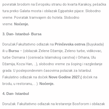
povratak brodom na Evropsku stranu do kvarta Karakoy, pešačka
tura preko Galata mosta i obilazak Egipatske pijace. Slobodno
vreme. Povratak tramvajem do hotela. Slobodno
vreme.
Noćenje.
3. Dan- Istanbul- Bursa
Doručak.Fakultativno odlazak na
(Buyukada)
Prinčevska ostrva
ili u
– (obilazak Zelene Džamije, Zeleno turbe, vidikovac,
Bursu
turbe Osmana I (osnivača Islamskog carstva) i Orhana, Ulu
Džamija, Koza Han, …), slobodno vreme za šoping i razgledanje
grada. U poslepondevnim časovima polazak za Istanbul.
Fakulatino odlazak na doček
doček na
Nove Godine 2027.(
brodu, u restoranu,…. ).
Noćenje.
4. Dan- Istanbul
Doručak. Fakultativno odlazak na krstarenje Bosforom i obilazak