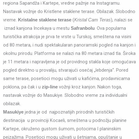
regiona Sapandža i Kartepe, vredne pažnje na Instagramu.
Nastavak vožnje do Kristlene staklene terase. Obilazak. Slobodno
vreme.
(
), nalazi se
Kristalne staklene terase
Kristal Cam Teras
iznad kanjona Incekaya u mestu
. Ova popularna
Safranbolu
turistička atrakcija je prva te vrste u Turskoj, smeštena na visini
od 80 metara, i nudi spektakularan panoramski pogled na kanjon i
okolnu prirodu. Platforma se nalazi na 80 metara iznad tla. Široka
je 11 metara i napravljena je od providnog stakla koje omogućava
pogled direktno u provaliju, stvarajući osećaj „lebdenja“. Pored
same terase, posetioci mogu uživati u kafićima, prodavnicama
poklona, pa čak i u
vožnji kroz kanjon. Nakon toga,
zip-line
nastavak vožnje do Masukiye. Slobodno vreme za individualni
obilazak.
jedna je od najpoznatijih prirodnih turističkih
Masukiye
destinacija u provinciji Kocaeli, smeštena u podnožju planine
Kartepe, okruženo gustom šumom, potocima I planinskim
pejzažima. Posetioci mogu uživati u šetnjama, opuštanje u