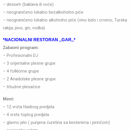
– dessetr (baklava ili voće)
– neograničeno lokalno bezalkoholno piće
– neograničeno lokalno alkoholno piće (vino belo i crveno, Turska
rakija, pivo, gin, vodka).
*NACIONALNI RESTORAN
,,
GAR,,*
Zabavni program:
– Profesionalni DJ
– 3 orijentalne plesne grupe
– 4 folklorne grupe
– 2 Anadolske plesne grupe
– trbušne plesačice
Meni:
– 12 vrsta hladnog predjela
– 4 vrste toplog predjela
– glavno jelo ( punjena ćuretina sa kestenima i pirinčom)