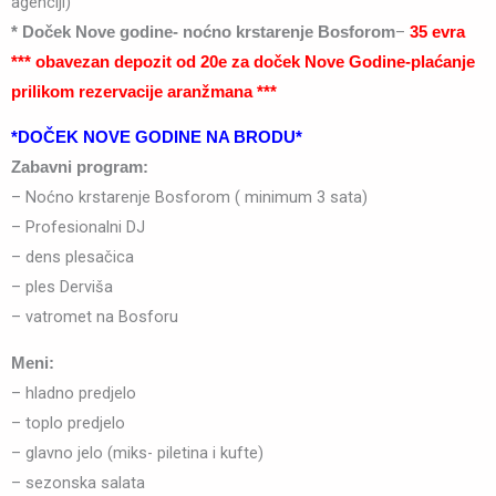
agenciji)
–
* Doček Nove godine- noćno krstarenje Bosforom
35 evra
*** obavezan depozit od 20e za doček Nove Godine-plaćanje
prilikom rezervacije aranžmana ***
*DOČEK NOVE GODINE NA BRODU*
Zabavni program:
– Noćno krstarenje Bosforom ( minimum 3 sata)
– Profesionalni DJ
– dens plesačica
– ples Derviša
– vatromet na Bosforu
Meni:
– hladno predjelo
– toplo predjelo
– glavno jelo (miks- piletina i kufte)
– sezonska salata