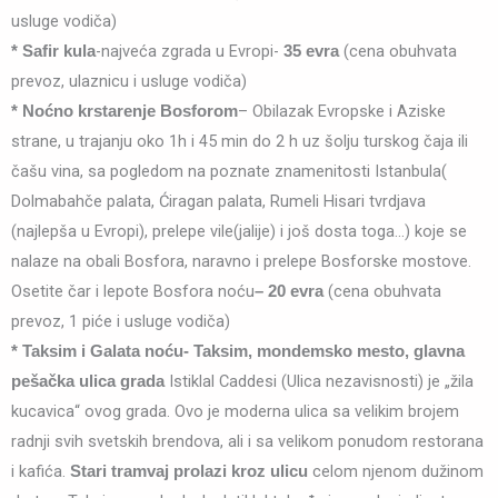
usluge vodiča)
-najveća zgrada u Evropi-
(cena obuhvata
*
Safir kula
35 evra
prevoz, ulaznicu i usluge vodiča)
– Obilazak Evropske i Aziske
* Noćno krstarenje Bosforom
strane, u trajanju oko 1h i 45 min do 2 h uz šolju turskog čaja ili
čašu vina, sa pogledom na poznate znamenitosti Istanbula(
Dolmabahče palata, Ćiragan palata, Rumeli Hisari tvrdjava
(najlepša u Evropi), prelepe vile(jalije) i još dosta toga…) koje se
nalaze na obali Bosfora, naravno i prelepe Bosforske mostove.
Osetite čar i lepote Bosfora noću
(cena obuhvata
–
20 evra
prevoz, 1 piće i usluge vodiča)
* Taksim i Galata noću- Taksim, mondemsko mesto, glavna
Istiklal Caddesi (Ulica nezavisnosti) je „žila
pešačka ulica grada
kucavica“ ovog grada. Ovo je moderna ulica sa velikim brojem
radnji svih svetskih brendova, ali i sa velikom ponudom restorana
i kafića.
celom njenom dužinom
Stari tramvaj prolazi kroz ulicu