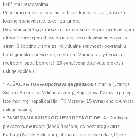
kafićima i restoranima.
Popularno mesto za šoping, šetnju i društveni život, kako za
lokalno stanovništvo, tako i za turiste.
Deo Istanbula koji je moderniji, sa širokim trotoarima i ležernijom
atmosferom u poređenju sa istorijskim delovima na evropskoj
strani. Slobodno vreme za individualne aktivnosti- povratak u
hotel gradskim prevozom, metroom Maramararay ( vožnja
metroom ispod Bosfora)-
(cena obuhvata prevoz i
25 evra
usluge vodiča ).
-Sulejmanija (Džamija
* PEŠAČKA TURA-Upoznavanje grada
Sultana Sulejmana Veličanstvenog), Bajezidova Džamija i prelepi
istoimeni trg, Kapali čaršija i TC Morava
(cena obuhvata
– 15 evra
usluge vodiča)
Gradskim
* PANORAMA AZIJSKOG I EVROPSKOG DELA:
prevozom, metroom (ispod Bosfora) do poznatog kvarta
Kadikoy (Antički Halkedon), obilazak Jermenske crkve, Grčke