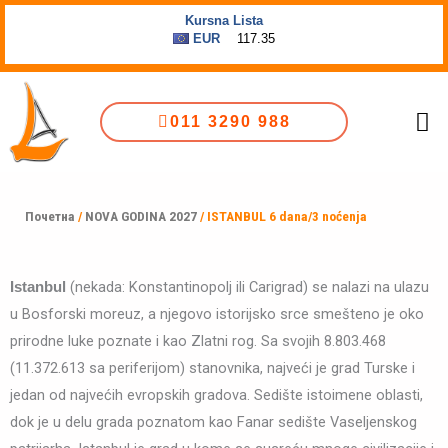
Пређи
на
садржај
Me
011 3290 988
Почетна
/
NOVA GODINA 2027
/ ISTANBUL 6 dana/3 noćenja
(nekada: Konstantinopolj ili Carigrad) se nalazi na ulazu
Istanbul
u Bosforski moreuz, a njegovo istorijsko srce smešteno je oko
prirodne luke poznate i kao Zlatni rog. Sa svojih 8.803.468
(11.372.613 sa periferijom) stanovnika, najveći je grad Turske i
jedan od najvećih evropskih gradova. Sedište istoimene oblasti,
dok je u delu grada poznatom kao Fanar sedište Vaseljenskog