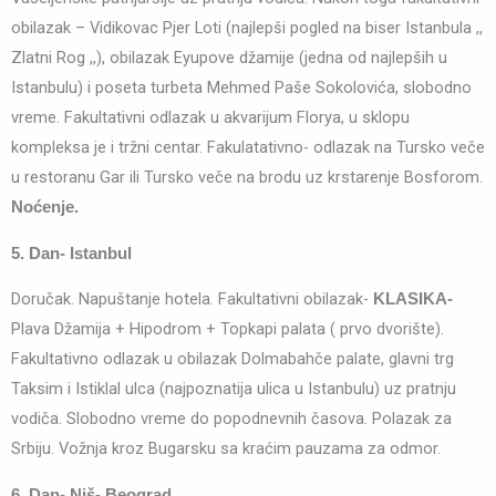
obilazak – Vidikovac Pjer Loti (najlepši pogled na biser Istanbula ,,
Zlatni Rog ,,), obilazak Eyupove džamije (jedna od najlepših u
Istanbulu) i poseta turbeta Mehmed Paše Sokolovića, slobodno
vreme. Fakultativni odlazak u akvarijum Florya, u sklopu
kompleksa je i tržni centar. Fakulatativno- odlazak na Tursko veče
u restoranu Gar ili Tursko veče na brodu uz krstarenje Bosforom.
Noćenje.
5. Dan- Istanbul
Doručak. Napuštanje hotela. Fakultativni obilazak-
KLASIKA-
Plava Džamija + Hipodrom + Topkapi palata ( prvo dvorište).
Fakultativno odlazak u obilazak Dolmabahče palate, glavni trg
Taksim i Istiklal ulca (najpoznatija ulica u Istanbulu) uz pratnju
vodiča. Slobodno vreme do popodnevnih časova. Polazak za
Srbiju. Vožnja kroz Bugarsku sa kraćim pauzama za odmor.
6. Dan- Niš- Beograd