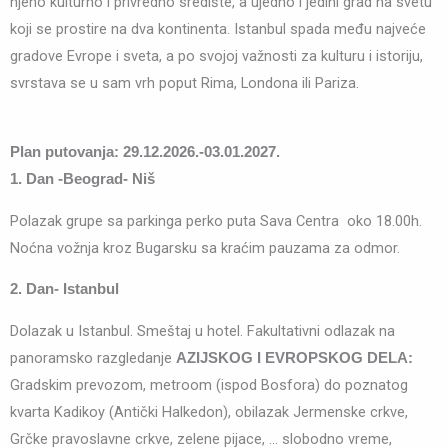
njeno kulturno i privredno središte, a ujedno i jedini grad na svetu
koji se prostire na dva kontinenta. Istanbul spada među najveće
gradove Evrope i sveta, a po svojoj važnosti za kulturu i istoriju,
svrstava se u sam vrh poput Rima, Londona ili Pariza.
Plan putovanja:
29.12.2026.-03.01.2027.
1. Dan -Beograd- Niš
Polazak grupe sa parkinga perko puta Sava Centra oko 18.00h.
Noćna vožnja kroz Bugarsku sa kraćim pauzama za odmor.
2. Dan- Istanbul
Dolazak u Istanbul. Smeštaj u hotel. Fakultativni odlazak na
panoramsko razgledanje
AZIJSKOG I EVROPSKOG DELA:
Gradskim prevozom, metroom (ispod Bosfora) do poznatog
kvarta Kadikoy (Antički Halkedon), obilazak Jermenske crkve,
Grčke pravoslavne crkve, zelene pijace, … slobodno vreme,