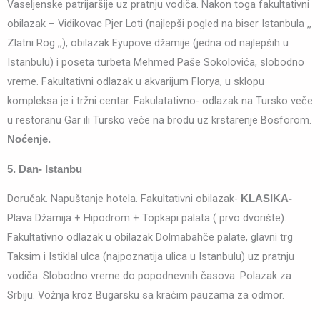
Vaseljenske patrijaršije uz pratnju vodiča. Nakon toga fakultativni
obilazak – Vidikovac Pjer Loti (najlepši pogled na biser Istanbula ,,
Zlatni Rog ,,), obilazak Eyupove džamije (jedna od najlepših u
Istanbulu) i poseta turbeta Mehmed Paše Sokolovića, slobodno
vreme. Fakultativni odlazak u akvarijum Florya, u sklopu
kompleksa je i tržni centar. Fakulatativno- odlazak na Tursko veče
u restoranu Gar ili Tursko veče na brodu uz krstarenje Bosforom.
Noćenje.
5. Dan- Istanbu
Doručak. Napuštanje hotela. Fakultativni obilazak-
KLASIKA-
Plava Džamija + Hipodrom + Topkapi palata ( prvo dvorište).
Fakultativno odlazak u obilazak Dolmabahče palate, glavni trg
Taksim i Istiklal ulca (najpoznatija ulica u Istanbulu) uz pratnju
vodiča. Slobodno vreme do popodnevnih časova. Polazak za
Srbiju. Vožnja kroz Bugarsku sa kraćim pauzama za odmor.