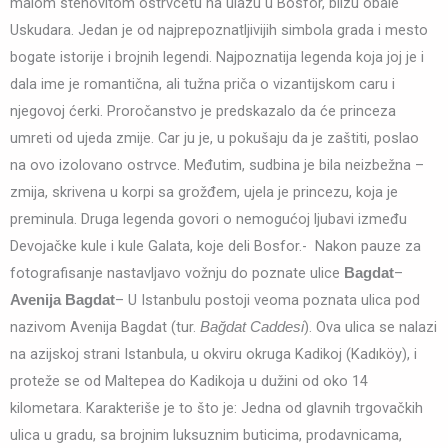
malom stenovitom ostrvcetu na ulazu u Bosfor, blizu obale
Uskudara. Jedan je od najprepoznatljivijih simbola grada i mesto
bogate istorije i brojnih legendi. Najpoznatija legenda koja joj je i
dala ime je romantična, ali tužna priča o vizantijskom caru i
njegovoj ćerki. Proročanstvo je predskazalo da će princeza
umreti od ujeda zmije. Car ju je, u pokušaju da je zaštiti, poslao
na ovo izolovano ostrvce. Međutim, sudbina je bila neizbežna –
zmija, skrivena u korpi sa grožđem, ujela je princezu, koja je
preminula. Druga legenda govori o nemogućoj ljubavi između
Devojačke kule i kule Galata, koje deli Bosfor.- Nakon pauze za
fotografisanje nastavljavo vožnju do poznate ulice
–
Bagdat
– U Istanbulu postoji veoma poznata ulica pod
Avenija Bagdat
nazivom Avenija Bagdat (tur.
). Ova ulica se nalazi
Bağdat Caddesi
na azijskoj strani Istanbula, u okviru okruga Kadikoj (Kadıköy), i
proteže se od Maltepea do Kadikoja u dužini od oko 14
kilometara. Karakteriše je to što je: Jedna od glavnih trgovačkih
ulica u gradu, sa brojnim luksuznim buticima, prodavnicama,