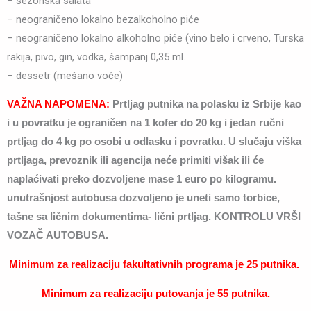
– sezonska salata
– neograničeno lokalno bezalkoholno piće
– neograničeno lokalno alkoholno piće (vino belo i crveno, Turska
rakija, pivo, gin, vodka, šampanj 0,35 ml.
– dessetr (mešano voće)
VAŽNA NAPOMENA:
Prtljag putnika na polasku iz Srbije kao
i u povratku je ograničen na 1 kofer do 20 kg i jedan ručni
prtljag do 4 kg po osobi u odlasku i povratku. U slučaju viška
prtljaga, prevoznik ili agencija neće primiti višak ili će
naplaćivati preko dozvoljene mase 1 euro po kilogramu.
unutrašnjost autobusa dozvoljeno je uneti samo torbice,
tašne sa ličnim dokumentima- lični prtljag. KONTROLU VRŠI
VOZAČ AUTOBUSA.
Minimum za realizaciju fakultativnih programa je 25 putnika.
Minimum za realizaciju putovanja je 55 putnika.