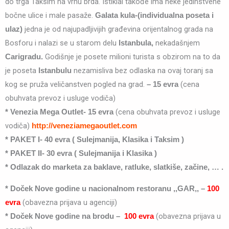
do trga Taksim na vrhu brda. Istiklal takođe ima neke jedinstvene
bočne ulice i male pasaže.
Galata kula-(individualna poseta i
jedna je od najupadljivijih građevina orijentalnog grada na
ulaz)
Bosforu i nalazi se u starom delu
nekadašnjem
Istanbula
,
Godišnje je posete milioni turista s obzirom na to da
Carigradu.
je poseta
nezamisliva bez odlaska na ovaj toranj sa
Istanbulu
kog se pruža veličanstven pogled na grad.
(cena
–
15 evra
obuhvata prevoz i usluge vodiča)
(cena obuhvata prevoz i usluge
* Venezia Mega Outlet- 15 evra
vodiča)
http://veneziamegaoutlet.com
* PAKET I- 40 evra ( Sulejmanija, Klasika i Taksim )
* PAKET II- 30 evra ( Sulejmanija i Klasika )
* Odlazak do marketa za baklave, ratluke, slatkiše, začine, … .
* Doček Nove godine u nacionalnom restoranu ,,GAR,,
–
100
(obavezna prijava u agenciji)
evra
(obavezna prijava u
* Doček Nove godine na brodu –
100 evra