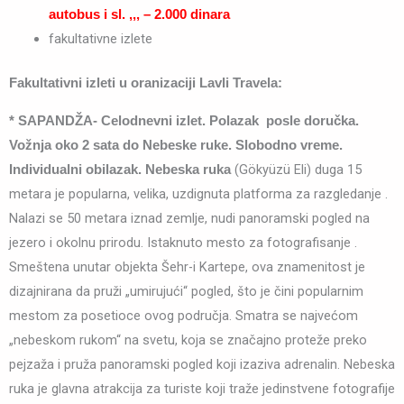
autobus i sl. ,,, – 2.000 dinara
fakultativne izlete
Fakultativni izleti u oranizaciji Lavli Travela:
* SAPANDŽA- Celodnevni izlet. Polazak posle doručka.
Vožnja oko 2 sata do Nebeske ruke. Slobodno vreme.
(Gökyüzü Eli) duga 15
Individualni obilazak.
Nebeska ruka
metara je popularna, velika, uzdignuta platforma za razgledanje .
Nalazi se 50 metara iznad zemlje, nudi panoramski pogled na
jezero i okolnu prirodu. Istaknuto mesto za fotografisanje .
Smeštena unutar objekta Šehr-i Kartepe, ova znamenitost je
dizajnirana da pruži „umirujući“ pogled, što je čini popularnim
mestom za posetioce ovog područja. Smatra se najvećom
„nebeskom rukom“ na svetu, koja se značajno proteže preko
pejzaža i pruža panoramski pogled koji izaziva adrenalin. Nebeska
ruka je glavna atrakcija za turiste koji traže jedinstvene fotografije