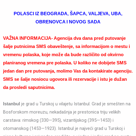
POLASCI IZ BEOGRADA, ŠAPCA, VALJEVA, UBA,
OBRENOVCA I NOVOG SADA
VAŽNA INFORMACIJA- Agencija dva dana pred putovanje
šalje putnicima SMS obaveštenje, sa informacijom o mestu i
vremenu polaska, koje može da bude različito od okvirno
planiranog vremena pre polaska. U koliko ne dobijete SMS
jedan dan pre putovanja, molimo Vas da kontakirate agenciju.
SMS se šalje nosiocu ugovora ili rezervacije i istu je dužan
da prosledi saputnicima.
je grad u Turskoj u vilajetu Istanbul. Grad je smešten na
Istanbul
Bosforskom moreuzu, nekadašnja je prestonica triju velikih
carstava: rimskog (330—395), vizantijskog (395—1453) i
otomanskog (1453—1923). Istanbul je najveći grad u Turskoj i