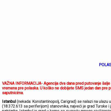
POLAS
VAŽNA INFORMACIJA- Agencija dva dana pred putovanje šalje pu
vremena pre polaska. U koliko ne dobijete SMS jedan dan pre put
saputnicima.
Istanbul
(nekada: Konstantinopolj, Carigrad) se nalazi na ulazu 
(18.372.613 sa periferijom) stanovnika, najveći je grad Turske
patrijarha. Istanbul je grad u kome se susreću mnoge civilizacije i