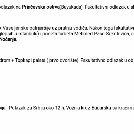
 odlazak na
Prinčevska ostrva
(Buyukada). Fakultativni odlazak u a
Vaseljenske patrijaršije uz pratnju vodiča. Nakon toga fakultativn
 najlepših u Istanbulu) i poseta turbeta Mehmed Paše Sokolovića,
Noćenje.
om + Topkapi palata ( prvo dvorište). Fakultativno odlazak u obil
iju. Polazak za Srbiju oko 12 h. Vožnja kroz Bugarsku sa kraći