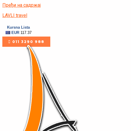
Пређи на садржај
LAVLI travel
011 3290 988