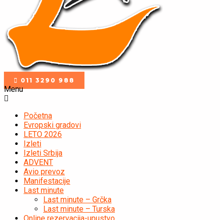
011 3290 988
Menu
Početna
Evropski gradovi
LETO 2026
Izleti
Izleti Srbija
ADVENT
Avio prevoz
Manifestacije
Last minute
Last minute – Grčka
Last minute – Turska
Online rezervacija-upustvo