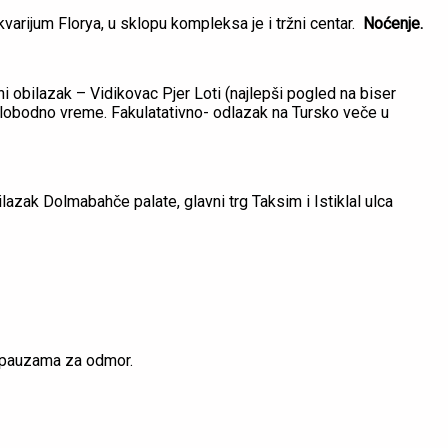
kvarijum Florya, u sklopu kompleksa je i tržni centar.
Noćenje.
i obilazak – Vidikovac Pjer Loti (najlepši pogled na biser
 slobodno vreme. Fakulatativno- odlazak na Tursko veče u
azak Dolmabahče palate, glavni trg Taksim i Istiklal ulca
m pauzama za odmor.