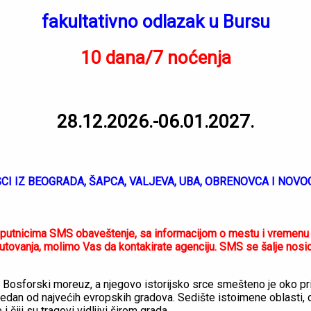
fakultativno odlazak u Bursu
10 dana/7 noćenja
28.12.2026.-06.01.2027.
CI IZ BEOGRADA, ŠAPCA, VALJEVA, UBA, OBRENOVCA I NOVO
tnicima SMS obaveštenje, sa informacijom o mestu i vremenu po
ovanja, molimo Vas da kontakirate agenciju. SMS se šalje nosiocu
u Bosforski moreuz, a njegovo istorijsko srce smešteno je oko pri
 i jedan od najvećih evropskih gradova. Sedište istoimene oblast
 čiji su tragovi vidljivi širom grada.