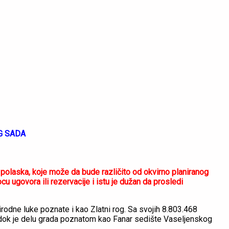
G SADA
laska, koje može da bude različito od okvirno planiranog
 ugovora ili rezervacije i istu je dužan da prosledi
rodne luke poznate i kao Zlatni rog. Sa svojih 8.803.468
i, dok je delu grada poznatom kao Fanar sedište Vaseljenskog