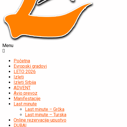
Menu
Početna
Evropski gradovi
LETO 2026
Izleti
Izleti Srbija
ADVENT
Avio prevoz
Manifestacije
Last minute
Last minute – Grčka
Last minute – Turska
Online rezervacija-upustvo
DUBAI