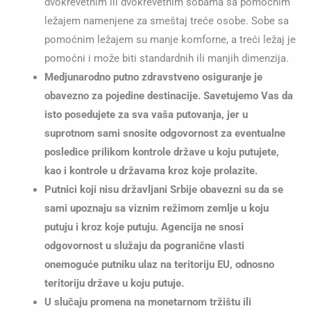
dvokrevetnim ili dvokrevetnim sobama sa pomoćnim
ležajem namenjene za smeštaj treće osobe. Sobe sa
pomoćnim ležajem su manje komforne, a treći ležaj je
pomoćni i može biti standardnih ili manjih dimenzija.
Medjunarodno putno zdravstveno osiguranje je
obavezno za pojedine destinacije. Savetujemo Vas da
isto posedujete za sva vaša putovanja, jer u
suprotnom sami snosite odgovornost za eventualne
posledice prilikom kontrole države u koju putujete,
kao i kontrole u državama kroz koje prolazite.
Putnici koji nisu državljani Srbije obavezni su da se
sami upoznaju sa viznim režimom zemlje u koju
putuju i kroz koje putuju. Agencija ne snosi
odgovornost u služaju da pogranične vlasti
onemoguće putniku ulaz na teritoriju EU, odnosno
teritoriju države u koju putuje.
U slučaju promena na monetarnom tržištu ili