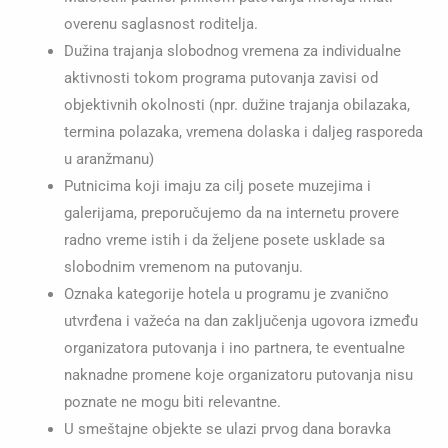
overenu saglasnost roditelja.
Dužina trajanja slobodnog vremena za individualne
aktivnosti tokom programa putovanja zavisi od
objektivnih okolnosti (npr. dužine trajanja obilazaka,
termina polazaka, vremena dolaska i daljeg rasporeda
u aranžmanu)
Putnicima koji imaju za cilj posete muzejima i
galerijama, preporučujemo da na internetu provere
radno vreme istih i da željene posete usklade sa
slobodnim vremenom na putovanju.
Oznaka kategorije hotela u programu je zvanično
utvrđena i važeća na dan zaključenja ugovora između
organizatora putovanja i ino partnera, te eventualne
naknadne promene koje organizatoru putovanja nisu
poznate ne mogu biti relevantne.
U smeštajne objekte se ulazi prvog dana boravka