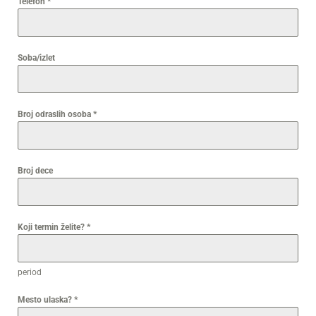
Telefon
*
Soba/izlet
Broj odraslih osoba
*
Broj dece
Koji termin želite?
*
period
Mesto ulaska?
*