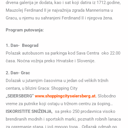
drvena galerija je dodata, kao i sat koji datira iz 1712.godine,
Mauzolej Ferdinand II je najvažnija zgrada Mannerisma u
Gracu, u njemu su sahranjeni Ferdinand II i njegova žena.
Program putovanja:
1. Dan- Beograd
Polazak autobusom sa parkinga kod Sava Centra oko 22.00
časa. Noćna vožnja preko Hrvatske i Slovenije.
2. Dan-
Grac
Dolazak u jutarnjim časovima u jedan od velikih tržnih
centara, u blizini Graca: Shopping City
„SEIERSBERG“
www.shoppingcityseiersberg.at
.
Slobodno
vreme za putnike koji ostaju u tržnom centru za šoping…
ISKORISTITE SNIŽENJA,
sa preko 250 prodavnica visoko
brendiranih modnih i sportskih marki, poznatih robnih lanaca
za opremanje stana, i još mnogo toga… Odlazak odmah po