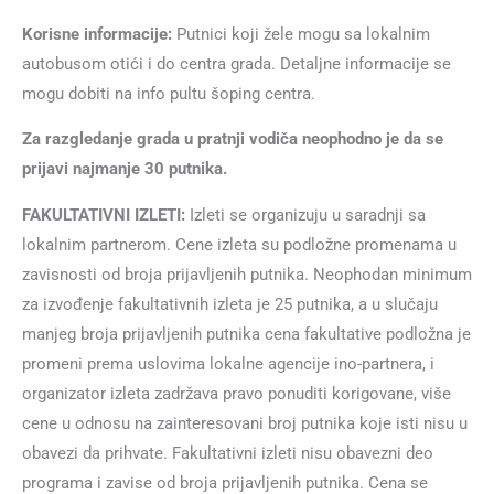
Korisne informacije:
Putnici koji žele mogu sa lokalnim
autobusom otići i do centra grada. Detaljne informacije se
mogu dobiti na info pultu šoping centra.
Za razgledanje grada u pratnji vodiča neophodno je da se
prijavi najmanje 30 putnika.
FAKULTATIVNI IZLETI:
Izleti se organizuju u saradnji sa
lokalnim partnerom. Cene izleta su podložne promenama u
zavisnosti od broja prijavljenih putnika. Neophodan minimum
za izvođenje fakultativnih izleta je 25 putnika, a u slučaju
manjeg broja prijavljenih putnika cena fakultative podložna je
promeni prema uslovima lokalne agencije ino-partnera, i
organizator izleta zadržava pravo ponuditi korigovane, više
cene u odnosu na zainteresovani broj putnika koje isti nisu u
obavezi da prihvate. Fakultativni izleti nisu obavezni deo
programa i zavise od broja prijavljenih putnika. Cena se