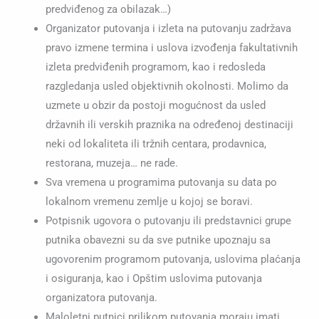
predviđenog za obilazak…)
Organizator putovanja i izleta na putovanju zadržava
pravo izmene termina i uslova izvođenja fakultativnih
izleta predviđenih programom, kao i redosleda
razgledanja usled objektivnih okolnosti. Molimo da
uzmete u obzir da postoji mogućnost da usled
državnih ili verskih praznika na određenoj destinaciji
neki od lokaliteta ili tržnih centara, prodavnica,
restorana, muzeja… ne rade.
Sva vremena u programima putovanja su data po
lokalnom vremenu zemlje u kojoj se boravi.
Potpisnik ugovora o putovanju ili predstavnici grupe
putnika obavezni su da sve putnike upoznaju sa
ugovorenim programom putovanja, uslovima plaćanja
i osiguranja, kao i Opštim uslovima putovanja
organizatora putovanja.
Maloletni putnici prilikom putovanja moraju imati