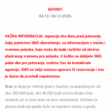
ADVENT:
04.12.-06.12.2026.
VAŽNA INFORMACIJA- Agencija dva dana pred putovanje
šalje putnicima SMS obaveštenje, sa informacijom o mestu i
vremenu polaska, koje može da bude različito od okvirno
planiranog vremena pre polaska. U koliko ne dobijete SMS
jedan dan pre putovanja, molimo Vas da kontakirate
agenciju. SMS se šalje nosiocu ugovora ili rezervacije i istu
je dužan da prosledi saputnicima.
Grac
je drugi po veličini grad u Austriji, sa populacijom od
oko 285.000 ljudi, oko 40.000 ljudi od ove brojke čine
studenti, jer je Graz dom za šest univerziteta. Uhrturm je
glavna atrakcija grada, kula na najvišem mestu u gradu,