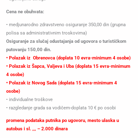
Cena ne obuhvata:
• medjunarodno zdravstveno osiguranje 350,00 din (grupna
polisa sa administrativnim troskovima)
Osiguranje za slučaj odustajanja od ugovora o turističkom
putovanju 150,00 din.
• Polazak iz Obrenovca (doplata 10 evra-minimum 4 osobe)
• Polazak iz Šapca, Valjeva i Uba (doplata 15 evra-minimum
4 osobe)
• Polazak iz Novog Sada (doplata 15 evra-minimum 4
osobe)
• individualne troškove
• razgledanje grada sa vodičem-doplata 10 € po osobi
promena podataka putnika po ugovoru, mesto ulaska u
autobus i sl. ,,, – 2.000 dinara