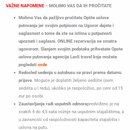
VAŽNE NAPOMENE
–
MOLIMO VAS DA IH PROČITATE
Molimo Vas da pažljivo pročitate Opšte uslove
putovanja jer svojim potpisom na Ugovor dajete i
saglasnost o tome da ste sa istima u potpunosti
upoznati i saglasni. ONLINE rezervacija se smatra
ugovorom. Slanjem svojim podataka prihvatate Opste
uslove putovanja agencije Lavli travel koje možete
pogledati
o
vde
Redosled sedenja u autobusu se pravi prema datumu
prijave
. Moguće je doplatiti željeno sedište (sem
sedišta u I redu), ukoliko je raspoloživo, po ceni od 15
eur po osobi.
Zaustavljanje radi usputnih odmora
predviđeno je na
svakih 4 do 4,5 sata vožnje na usputnim stajalištima, a
u zavisnosti od raspoloživosti kapaciteta stajališta i
uslova na putu.