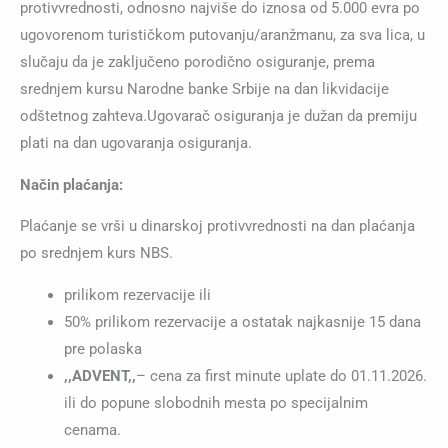
protivvrednosti, odnosno najviše do iznosa od 5.000 evra po
ugovorenom turističkom putovanju/aranžmanu, za sva lica, u
slučaju da je zaključeno porodično osiguranje, prema
srednjem kursu Narodne banke Srbije na dan likvidacije
odštetnog zahteva.Ugovarač osiguranja je dužan da premiju
plati na dan ugovaranja osiguranja.
Način plaćanja:
Plaćanje se vrši u dinarskoj protivvrednosti na dan plaćanja
po srednjem kurs NBS.
prilikom rezervacije ili
50% prilikom rezervacije a ostatak najkasnije 15 dana
pre polaska
,,ADVENT,,
– cena za first minute uplate do 01.11.2026.
ili do popune slobodnih mesta po specijalnim
cenama.