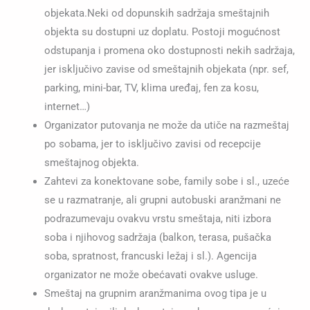
objekata.Neki od dopunskih sadržaja smeštajnih
objekta su dostupni uz doplatu. Postoji mogućnost
odstupanja i promena oko dostupnosti nekih sadržaja,
jer isključivo zavise od smeštajnih objekata (npr. sef,
parking, mini-bar, TV, klima uređaj, fen za kosu,
internet…)
Organizator putovanja ne može da utiče na razmeštaj
po sobama, jer to isključivo zavisi od recepcije
smeštajnog objekta.
Zahtevi za konektovane sobe, family sobe i sl., uzeće
se u razmatranje, ali grupni autobuski aranžmani ne
podrazumevaju ovakvu vrstu smeštaja, niti izbora
soba i njihovog sadržaja (balkon, terasa, pušačka
soba, spratnost, francuski ležaj i sl.). Agencija
organizator ne može obećavati ovakve usluge.
Smeštaj na grupnim aranžmanima ovog tipa je u