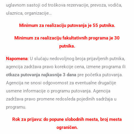
uglavnom sastoji od troškova rezervacije, prevoza, vodiča,
ulaznica, organizacije…
Minimum za realizaciju putovanja je 55 putnika.
Minimum za realizaciju fakultativnih programa je 30
putnika.
Napomena
:
U slučaju nedovoljnog broja prijavljenih putnika,
agencija zadržava pravo korekcije cena, izmene programa ili
otkaza putovanja najkasnije 3 dana
pre početka putovanja.
Agencija ne snosi odgovornost za eventualne drugačije
usmene informacije o programu putovanja. Agencija
zadržava pravo promene redosleda pojedinih sadržaja u
programu.
Rok za prijavu: do popune slobodnih mesta, broj mesta
ograničen.