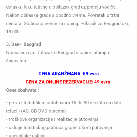
dolasku fakultativno u obilazak grad uz pratnju vodiča.
Nakon obilaska grada slobodno vreme. Povratak u tržni
centara. Slobodno vreme za šoping. Polazak za Beograd oko
18.00h.
3.
Dan- Beograd
Noćna vožnja. Dolazak u Beograd u ranim jutarnjim
časovima.
CENA ARANŽMANA: 59 evra
CENA ZA ONLINE REZERVACIJE: 49 evra
Cena obuhvata :
• prevoz turističkim autobusom 16 do 90 sedišta na datoj
relaciji (AC, CD-DVD oprema),
• troškove organizacije i realizacije putovanja
• usluge turističkog pratioca grupe tokom putovanja
• agencijske usluge