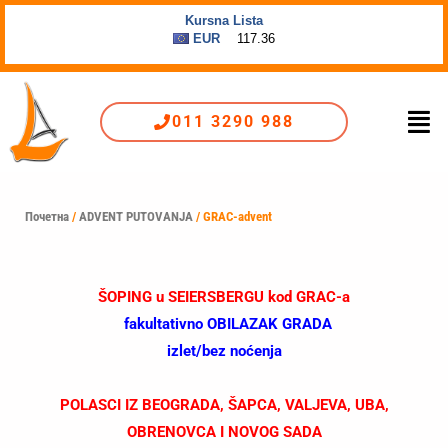
Пређи
на
садржај
Men
011 3290 988
Почетна
/
ADVENT PUTOVANJA
/ GRAC-advent
ŠOPING u
SEIERSBERGU
kod GRAC-a
fakultativno OBILAZAK GRADA
izlet/bez noćenja
POLASCI IZ BEOGRADA, ŠAPCA, VALJEVA, UBA,
OBRENOVCA I NOVOG SADA