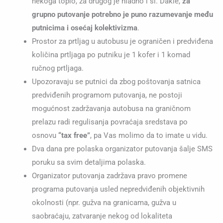
nekoga toplo, za drugog je hladno i sl. Dakle,
za
grupno putovanje potrebno je puno razumevanje među
putnicima i osećaj kolektivizma
.
Prostor za prtljag u autobusu je ograničen i predviđena
količina prtljaga po putniku je 1 kofer i 1 komad
ručnog prtljaga.
Upozoravaju se putnici da zbog poštovanja satnica
predviđenih programom putovanja, ne postoji
mogućnost zadržavanja autobusa na graničnom
prelazu radi regulisanja povraćaja sredstava po
osnovu
“tax free”
, pa Vas molimo da to imate u vidu.
Dva dana pre polaska organizator putovanja šalje SMS
poruku sa svim detaljima polaska.
Organizator putovanja zadržava pravo promene
programa putovanja usled nepredviđenih objektivnih
okolnosti (npr. gužva na granicama, gužva u
saobraćaju, zatvaranje nekog od lokaliteta