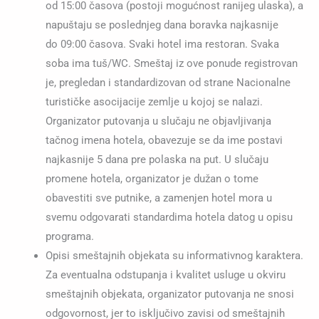
od 15:00 časova (postoji mogućnost ranijeg ulaska), a
napuštaju se poslednjeg dana boravka najkasnije
do 09:00 časova. Svaki hotel ima restoran. Svaka
soba ima tuš/WC. Smeštaj iz ove ponude registrovan
je, pregledan i standardizovan od strane Nacionalne
turističke asocijacije zemlje u kojoj se nalazi.
Organizator putovanja u slučaju ne objavljivanja
tačnog imena hotela, obavezuje se da ime postavi
najkasnije 5 dana pre polaska na put. U slučaju
promene hotela, organizator je dužan o tome
obavestiti sve putnike, a zamenjen hotel mora u
svemu odgovarati standardima hotela datog u opisu
programa.
Opisi smeštajnih objekata su informativnog karaktera.
Za eventualna odstupanja i kvalitet usluge u okviru
smeštajnih objekata, organizator putovanja ne snosi
odgovornost, jer to isključivo zavisi od smeštajnih