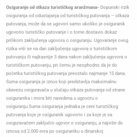
Osiguranje od otkaza turističkog aranžmana-
Dopunski rizik
osiguranja od odustajanja od turističkog putovanja – otkaza
putovanja, može da se ugovori samo ukoliko je osiguranik
ugovorio turističko putovanje i o tome dostavio dokaz
prilikom zaključenja ugovora o osiguranju. Ugovaranje ovog
rizika vrši se na dan zaključenja ugovora o turističkom
putovanju ili najkasnije 3 dana nakon zaključenja ugovora o
turističkom putovanju, pri čemu je neophodno da je do
početka turističkog putovanja preostalo najmanje 15 dana.
Suma osiguranja je iznos koji predstavlja maksimalnu
obavezu osiguravača u slučaju otkaza putovanja od strane
osiguranika i mora biti navedena u ugovoru o
osiguranju.Suma osiguranja jednaka je ceni turističkog
putovanja koje je osiguranik ugovorio i za koje je sa
osiguravačem zaključio ugovor o osiguranju, a najviše do
iznosa od 2.000 evra po osiguraniku u dinarskoj