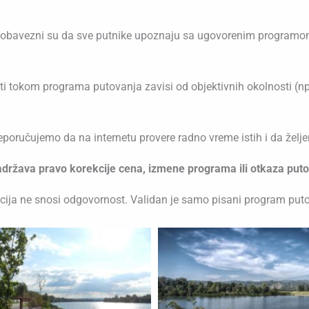
ka obavezni su da sve putnike upoznaju sa ugovorenim programom
i tokom programa putovanja zavisi od objektivnih okolnosti (np
preporučujemo da na internetu provere radno vreme istih i da ž
 zadržava pravo korekcije cena, izmene programa ili otkaza put
cija ne snosi odgovornost. Validan je samo pisani program put