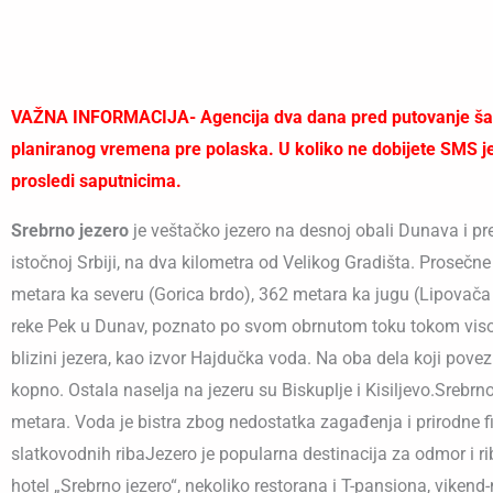
VAŽNA INFORMACIJA- Agencija dva dana pred putovanje šalje
planiranog vremena pre polaska. U koliko ne dobijete SMS jed
prosledi saputnicima.
Srebrno jezero
je veštačko jezero na desnoj obali Dunava i p
istočnoj Srbiji, na dva kilometra od Velikog Gradišta. Prosečn
metara ka severu (Gorica brdo), 362 metara ka jugu (Lipovača
reke Pek u Dunav, poznato po svom obrnutom toku tokom visoko
blizini jezera, kao izvor Hajdučka voda. Na oba dela koji pove
kopno. Ostala naselja na jezeru su Biskuplje i Kisiljevo.Srebr
metara. Voda je bistra zbog nedostatka zagađenja i prirodne f
slatkovodnih ribaJezero je popularna destinacija za odmor i ri
hotel „Srebrno jezero“, nekoliko restorana i T-pansiona, vikend-