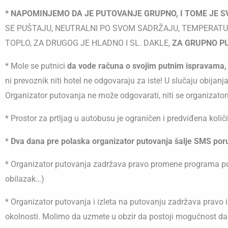
* NAPOMINJEMO DA JE PUTOVANJE GRUPNO, I TOME JE 
SE PUŠTAJU, NEUTRALNI PO SVOM SADRŽAJU, TEMPERATURA
TOPLO, ZA DRUGOG JE HLADNO I SL. DAKLE,
ZA GRUPNO P
* Mole se putnici
da vode računa o svojim putnim ispravama, 
ni prevoznik niti hotel ne odgovaraju za iste! U slučaju obija
Organizator putovanja ne može odgovarati, niti se organizatoru
* Prostor za prtljag u autobusu je ograničen i predviđena količ
*
Dva dana pre polaska organizator putovanja šalje SMS por
* Organizator putovanja zadržava pravo promene programa puto
obilazak…)
* Organizator putovanja i izleta na putovanju zadržava pravo 
okolnosti. Molimo da uzmete u obzir da postoji mogućnost da us