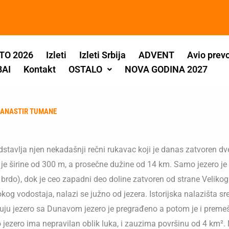
TO 2026
Izleti
Izleti Srbija
ADVENT
Avio prev
BAI
Kontakt
OSTALO
NOVA GODINA 2027
 MANASTIR TUMANE
redstavlja njen nekadašnji rečni rukavac koji je danas zatvoren
e je širine od 300 m, a prosečne dužine od 14 km. Samo jezero je
 brdo), dok je ceo zapadni deo doline zatvoren od strane Veliko
g vodostaja, nalazi se južno od jezera. Istorijska nalazišta 
zuju jezero sa Dunavom jezero je pregrađeno a potom je i premešt
no jezero ima nepravilan oblik luka, i zauzima površinu od 4 km²