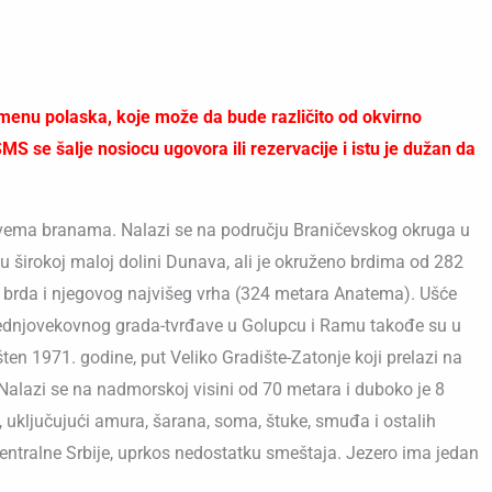
enu polaska, koje može da bude različito od okvirno
 se šalje nosiocu ugovora ili rezervacije i istu je dužan da
n dvema branama. Nalazi se na području Braničevskog okruga u
 u širokoj maloj dolini Dunava, ali je okruženo brdima od 282
g brda i njegovog najvišeg vrha (324 metara Anatema). Ušće
srednjovekovnog grada-tvrđave u Golupcu i Ramu takođe su u
en 1971. godine, put Veliko Gradište-Zatonje koji prelazi na
. Nalazi se na nadmorskoj visini od 70 metara i duboko je 8
, uključujući amura, šarana, soma, štuke, smuđa i ostalih
 centralne Srbije, uprkos nedostatku smeštaja. Jezero ima jedan