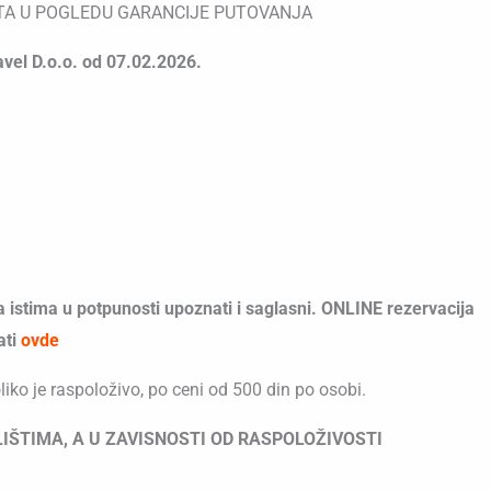
ITA U POGLEDU GARANCIJE PUTOVANJA
avel D.o.o. od 07.02.2026.
 istima u potpunosti upoznati i saglasni. ONLINE rezervacija
ati
o
vde
oliko je raspoloživo, po ceni od 500 din po osobi.
IŠTIMA, A U ZAVISNOSTI OD RASPOLOŽIVOSTI