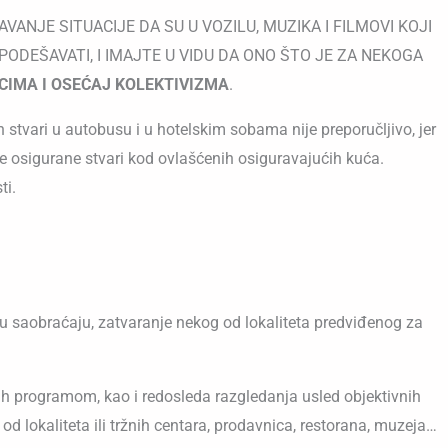
ANJE SITUACIJE DA SU U VOZILU, MUZIKA I FILMOVI KOJI
ODEŠAVATI, I IMAJTE U VIDU DA ONO ŠTO JE ZA NEKOGA
IMA I OSEĆAJ KOLEKTIVIZMA
.
 stvari u autobusu i u hotelskim sobama nije preporučljivo, jer
je osigurane stvari kod ovlašćenih osiguravajućih kuća.
ti.
u saobraćaju, zatvaranje nekog od lokaliteta predviđenog za
nih programom, kao i redosleda razgledanja usled objektivnih
d lokaliteta ili tržnih centara, prodavnica, restorana, muzeja…