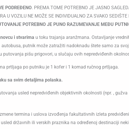
SVE PODREĐENO
. PREMA TOME POTREBNO JE JASNO SAGLEDAV
 U VOZILU NE MOŽE SE INDIVIDUALNO ZA SVAKO SEDIŠTE P
UTOVANJE POTREBNO JE PUNO RAZUMEVANJE MEĐU PUTNIC
novcu i stvarima
u toku trajanja aranžmana. Ostavljanje vrednih
nja autobusa, putnik može zatražiti nadoknadu štete samo za svo
 putovanja pišu prigovori, u slučaju ovih nepredviđenih okolnos
ina prtljaga po putniku je 1 kofer i 1 komad ručnog prtljaga.
uku sa svim detaljima polaska.
vanja usled nepredviđenih objektivnih okolnosti (npr. , gužva 
izmene termina i uslova izvođenja fakultativnih izleta predviđe
led državnih ili verskih praznika na određenoj destinaciji neki o