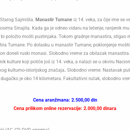
 Starog Sajmišta.
Manastir Tumane
iz 14. veka, za čije ime se
Zosima Sinajita. Kada ga je odneo vidaru na lečenje, ranjenik m
i bi položio mošti pustinjaka. Tokom gradnje manastira, stigao 
stira Tumane. Po dolasku u manastir Tumane, poklonjenje moš
klon doneli ruski monasi. Slobodno vreme za obilazak manastir
kulture koji potiče još iz 14. veka, a nalazi se u okviru Nacio
og kulturno-istorijskog značaja
.
Slobodno vreme. Nastavak pu
 dugačko je oko 14 kilometara. Fakultativni ručak, slobodno vr
Cena aranžmana: 2.500,00 din
Cena prilikom online rezervacije: 2.000,00 dinara
ciji (AC, CD-DVD oprema)