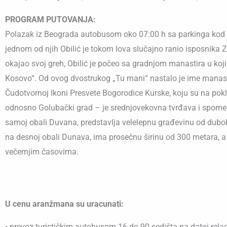
PROGRAM PUTOVANJA:
Polazak iz Beograda autobusom oko 07:00 h sa parkinga kod
jednom od njih Obilić je tokom lova slučajno ranio isposnika 
okajao svoj greh, Obilić je počeo sa gradnjom manastira u koj
Kosovo“. Od ovog dvostrukog „Tu mani“ nastalo je ime mana
Čudotvornoj Ikoni Presvete Bogorodice Kurske, koju su na po
odnosno Golubački grad – je srednjovekovna tvrđava i spomenik 
samoj obali Duvana, predstavlja velelepnu građevinu od dubok
na desnoj obali Dunava, ima prosečnu širinu od 300 metara, a
večernjim časovima.
U cenu aranžmana su uracunati:
• prevoz turističkim autobusom 16 do 90 sedišta na datoj rela