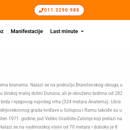
011 3290 988
oz
Manifestacije
Last minute
 dvema branama. Nalazi se na području Braničevskog okruga u
 u širokoj maloj dolini Dunava, ali je okruženo brdima od 282
g brda i njegovog najvišeg vrha (324 metara Anatema). Ušće
srednjovekovnog grada-tvrđave u Golupcu i Ramu takođe su u
en 1971. godine, put Veliko Gradište-Zatonje koji prelazi na
. Nalazi se na nadmorskoj visini od 70 metara i duboko je 8