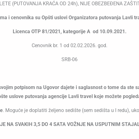
LETE (PUTOVANJA KRAĆA OD 24h), NIJE OBEZBEĐENA ZAŠT
a i cenovnika su Opšti uslovi Organizatora putovanja Lavli tr
Licenca OTP 81/2021, kategorije A od 10.09.2021.
Cenovnik br. 1 od 02.02.2026. god.
SRB-06
svojim potpisom na Ugovor dajete i saglasnost o tome da ste sa
te uslove putovanja agencije Lavli travel koje možete pogled
ve
. Moguće je doplatiti željeno sedište (sem sedišta u I redu), uk
 NA SVAKIH 3,5 DO 4 SATA VOŽNJE NA USPUTNIM STAJAL