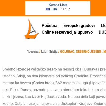
Пређи
на
садржај
Početna
Evropski gradovi
LE
Online rezervacija-upustvo
DU
Почетна
/
Izleti Srbija
/ GOLUBAC, SREBRNO JEZERO ,
Srebrno jezero je veštačko jezero na desnoj obali Dunava i p
istočnoj Srbiji, na dva kilometra od Velikog Gradišta. Prosečn
metara ka severu (Gorica brdo), 362 metara ka jugu (Lipovača
reke Pek u Dunav, poznato po svom obrnutom toku tokom visoko
blizini jezera, kao izvor Hajdučka voda. Na oba dela koji pove
kopno. Ostala naselja na jezeru su Biskuplje i Kisiljevo.Srebr