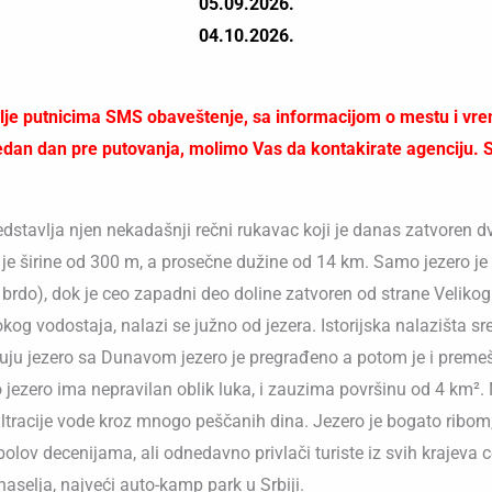
05.09.2026.
04.10.2026.
 putnicima SMS obaveštenje, sa informacijom o mestu i vrem
an dan pre putovanja, molimo Vas da kontakirate agenciju. SMS
redstavlja njen nekadašnji rečni rukavac koji je danas zatvore
e je širine od 300 m, a prosečne dužine od 14 km. Samo jezero je
 brdo), dok je ceo zapadni deo doline zatvoren od strane Veliko
g vodostaja, nalazi se južno od jezera. Istorijska nalazišta 
zuju jezero sa Dunavom jezero je pregrađeno a potom je i premešt
no jezero ima nepravilan oblik luka, i zauzima površinu od 4 km²
iltracije vode kroz mnogo peščanih dina. Jezero je bogato ribom
bolov decenijama, ali odnedavno privlači turiste iz svih krajeva
naselja, najveći auto-kamp park u Srbiji.