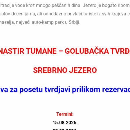
iltracije vode kroz mnogo peščanih dina. Jezero je bogato ribom
bolov decenijama, ali odnedavno privlači turiste iz svih krajeva
naselja, najveći auto-kamp park u Srbiji.
ASTIR TUMANE – GOLUBAČKA TVR
SREBRNO JEZERO
va za posetu tvrdjavi prilikom rezerv
Termini:
15.08.2026.