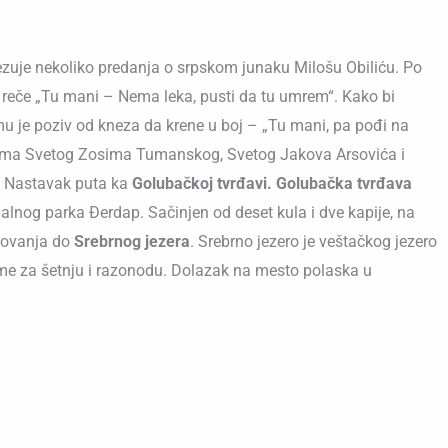
 vezuje nekoliko predanja o srpskom junaku Milošu Obiliću. Po
u reče „Tu mani – Nema leka, pusti da tu umrem“. Kako bi
mu je poziv od kneza da krene u boj – „Tu mani, pa pođi na
tima Svetog Zosima Tumanskog, Svetog Jakova Arsovića i
a. Nastavak puta ka
Golubačkoj tvrđavi.
Golubačka tvrđava
nalnog parka Đerdap. Sačinjen od deset kula i dve kapije, na
tovanja do
Srebrnog jezera
. Srebrno jezero je veštačkog jezero
eme za šetnju i razonodu. Dolazak na mesto polaska u