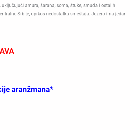
, uključujući amura, šarana, soma, štuke, smuđa i ostalih
 centralne Srbije, uprkos nedostatku smeštaja. Jezero ima jedan
ĐAVA
acije aranžmana*