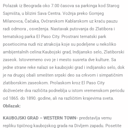
Polazak iz Beograda oko 7.00 časova sa parkinga kod Starog
Sajmišta, u blizini Sava Centra. Vožnja preko Gornjeg
Milanovca, Čačaka, Ovčrarskom Kablarskom uz kraću pauzu
radi odmora , osveženja. Nastavak putovanja do Zlatibora i
tematskog parka El Paso City. Prostrani tematski park
posetiocima nudi niz atrakcija koje su podeljene u nekoliko
ambijentalnih celina:Kaubojski grad, Indijansko selo, Zlatiborski
zaseok. Istovremeno ovo je i mesto susreta dve kulture. Sa
jedne strane reke nalazi se kaubojski grad i indijansko selo, dok
je na drugoj obali smešten srpski deo sa crkvom i simpatičnim
zlatiborskim zaseokom. Prolaskom kroz El Paso City
doživećete dva različita podneblja u istom vremenskom periodu
od 1865. do 1890. godine, ali na različitim krajevima sveta.
Obilazak:
KAUBOJSKI GRAD – WESTERN TOWN-
predstavlja vernu
repliku tipičnog kaubojskog grada na Divljem zapadu. Posetite