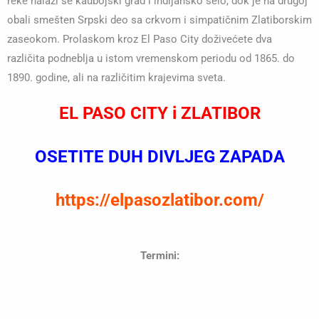
reke nalazi se kaubojski grad i indijansko selo, dok je na drugoj
obali smešten Srpski deo sa crkvom i simpatičnim Zlatiborskim
zaseokom. Prolaskom kroz El Paso City doživećete dva
različita podneblja u istom vremenskom periodu od 1865. do
1890. godine, ali na različitim krajevima sveta.
EL PASO CITY i ZLATIBOR
OSETITE DUH DIVLJEG ZAPADA
https://elpasozlatibor.com/
Termini: