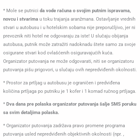
* Mole se putnici
da vode računa o svojim putnim ispravama,
novcu i stvarima
u toku trajanja aranžmana. Ostavljanje vrednih
stvari u autobusu i u hotelskim sobama nije preporučljivo, jer ni
prevoznik niti hotel ne odgovaraju za iste! U slučaju obijanja
autobusa, putnik može zatražiti nadoknadu štete samo za svoje
osigurane stvari kod ovlašćenih osiguravajućih kuća.
Organizator putovanja ne može odgovarati, niti se organizatoru
putovanja pišu prigovori, u slučaju ovih nepredviđenih okolnosti.
* Prostor za prtljag u autobusu je ograničen i predviđena
količina prtljaga po putniku je 1 kofer i 1 komad ručnog prtljaga.
*
Dva dana pre polaska organizator putovanja šalje SMS poruku
sa svim detaljima polaska.
* Organizator putovanja zadržava pravo promene programa
putovanja usled nepredviđenih objektivnih okolnosti (npr. ,