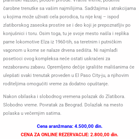
čarobne trenutke sa vašim najmilijima. Sadržajima i atrakcijama
u kojima može uživati cela porodica, tu nije kraj – ispod
zlatiborskog zaseoka prostire se i deo koji je prepoznatljiv po
konjušnici i toru. Osim toga, tu je svoje mesto našla i replika
parne lokomotive Elza iz 1960-tih, sa teretnim i putničkim
vagonom u kome se nalaze drvena sedišta. Ni najmlađi
posetioci ovog kompleksa neće ostati uskraćeni za
nezaboravnu zabavu. Opremljeno dečije igralište mališanima će
ulepšati svaki trenutak proveden u El Paso City-ju, a njihovim
roditeljima omogućiti vreme za dodatno opuštanje.
Nakon obilaska i slobodnog vremena polazak do Zlatibora.
Slobodno vreme. Povratak za Beograd. Dolazlak na mesto
polaska u večernjim satima.
Cena aranžmana: 4.500,00 din.
CENA ZA ONLINE REZERVACIJE: 2.800,00 din.