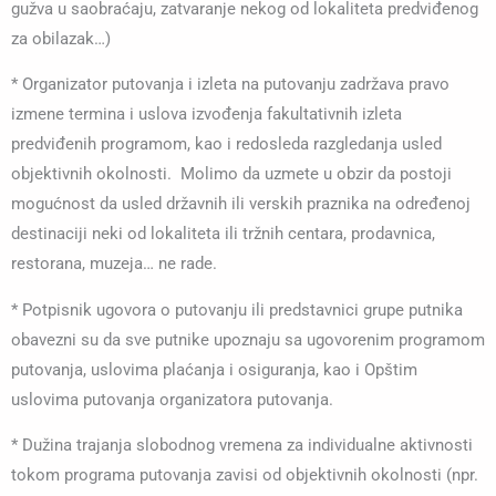
gužva u saobraćaju, zatvaranje nekog od lokaliteta predviđenog
za obilazak…)
* Organizator putovanja i izleta na putovanju zadržava pravo
izmene termina i uslova izvođenja fakultativnih izleta
predviđenih programom, kao i redosleda razgledanja usled
objektivnih okolnosti. Molimo da uzmete u obzir da postoji
mogućnost da usled državnih ili verskih praznika na određenoj
destinaciji neki od lokaliteta ili tržnih centara, prodavnica,
restorana, muzeja… ne rade.
* Potpisnik ugovora o putovanju ili predstavnici grupe putnika
obavezni su da sve putnike upoznaju sa ugovorenim programom
putovanja, uslovima plaćanja i osiguranja, kao i Opštim
uslovima putovanja organizatora putovanja.
* Dužina trajanja slobodnog vremena za individualne aktivnosti
tokom programa putovanja zavisi od objektivnih okolnosti (npr.