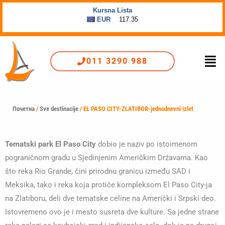
Пређи
на
садржај
Men
011 3290 988
Почетна
/
Sve destinacije
/ EL PASO CITY-ZLATIBOR-jednodnevni izlet
Tematski park El Paso City
dobio je naziv po istoimenom
pograničnom gradu u Sjedinjenim Američkim Državama. Kao
što reka Rio Grande, čini prirodnu granicu između SAD i
Meksika, tako i reka koja protiče kompleksom El Paso City-ja
na Zlatiboru, deli dve tematske celine na Američki i Srpski deo.
Istovremeno ovo je i mesto susreta dve kulture. Sa jedne strane