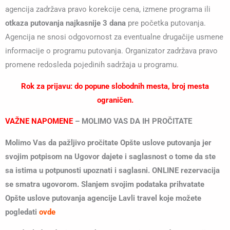
agencija zadržava pravo korekcije cena, izmene programa ili
otkaza putovanja najkasnije 3 dana
pre početka putovanja.
Agencija ne snosi odgovornost za eventualne drugačije usmene
informacije o programu putovanja. Organizator zadržava pravo
promene redosleda pojedinih sadržaja u programu.
Rok za prijavu: do popune slobodnih mesta, broj mesta
ograničen.
VAŽNE NAPOMENE
–
MOLIMO VAS DA IH PROČITATE
Molimo Vas da pažljivo pročitate Opšte uslove putovanja jer
svojim potpisom na Ugovor dajete i saglasnost o tome da ste
sa istima u potpunosti upoznati i saglasni. ONLINE rezervacija
se smatra ugovorom. Slanjem svojim podataka prihvatate
Opšte uslove putovanja agencije Lavli travel koje možete
pogledati
o
vde