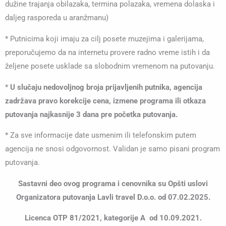
dužine trajanja obilazaka, termina polazaka, vremena dolaska i
daljeg rasporeda u aranžmanu)
* Putnicima koji imaju za cilj posete muzejima i galerijama,
preporučujemo da na internetu provere radno vreme istih i da
željene posete usklade sa slobodnim vremenom na putovanju.
*
U slučaju nedovoljnog broja prijavljenih putnika, agencija
zadržava pravo korekcije cena, izmene programa ili otkaza
putovanja najkasnije 3 dana pre početka putovanja.
* Za sve informacije date usmenim ili telefonskim putem
agencija ne snosi odgovornost. Validan je samo pisani program
putovanja.
Sastavni deo ovog programa i cenovnika su Opšti uslovi
Organizatora putovanja Lavli travel D.o.o. od 07.02.2025.
Licenca OTP 81/2021, kategorije A od 10.09.2021.