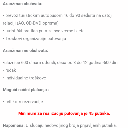
Aranžman obuhvata:
• prevoz turističkim autobusom 16 do 90 sedišta na datoj
relaciji (AC, CD-DVD oprema)
• turistički pratilac puta za sve vreme izleta
• Troškovi organizacije putovanja
Aranžman ne obuhvata:
•ulaznice 600 dinara odrasli, deca od 3 do 12 godina -500 din
• ručak
• Individualne troškove
Mogući načini plaćanja :
• prilikom rezervacije
Minimum za realizaciju putovanja je 45 putnika.
Napomena:
U slučaju nedovoljnog broja prijavljenih putnika,