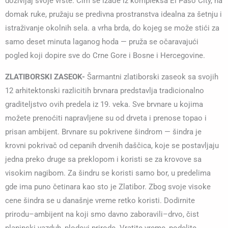
doživljaj svoje vrste. Čim se izađe iz kompleksa El Paso City, na
domak ruke, pružaju se predivna prostranstva idealna za šetnju i
istraživanje okolnih sela. a vrha brda, do kojeg se može stići za
samo deset minuta laganog hoda — pruža se očaravajući
pogled koji dopire sve do Crne Gore i Bosne i Hercegovine.
ZLATIBORSKI ZASEOK-
Šarmantni zlatiborski zaseok sa svojih
12 arhitektonski razlicitih brvnara predstavlja tradicionalno
graditeljstvo ovih predela iz 19. veka. Sve brvnare u kojima
možete prenoćiti napravljene su od drveta i prenose topao i
prisan ambijent. Brvnare su pokrivene šindrom — šindra je
krovni pokrivač od cepanih drvenih daščica, koje se postavljaju
jedna preko druge sa preklopom i koristi se za krovove sa
visokim nagibom. Za šindru se koristi samo bor, u predelima
gde ima puno četinara kao sto je Zlatibor. Zbog svoje visoke
cene šindra se u današnje vreme retko koristi. Dodirnite
prirodu–ambijent na koji smo davno zaboravili–drvo, čist
planinski vazduh, plodovi prirode. Vratite vreme, podelite