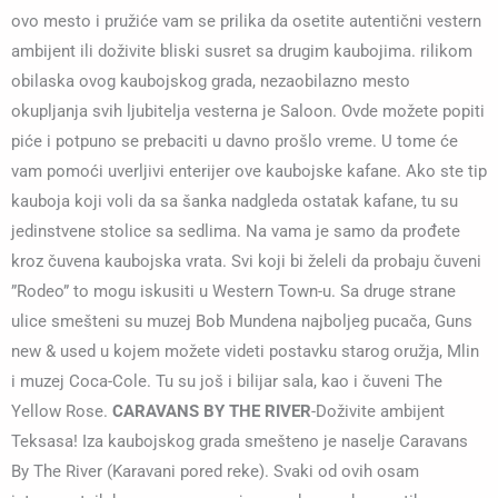
ovo mesto i pružiće vam se prilika da osetite autentični vestern
ambijent ili doživite bliski susret sa drugim kaubojima. rilikom
obilaska ovog kaubojskog grada, nezaobilazno mesto
okupljanja svih ljubitelja vesterna je Saloon. Ovde možete popiti
piće i potpuno se prebaciti u davno prošlo vreme. U tome će
vam pomoći uverljivi enterijer ove kaubojske kafane. Ako ste tip
kauboja koji voli da sa šanka nadgleda ostatak kafane, tu su
jedinstvene stolice sa sedlima. Na vama je samo da prođete
kroz čuvena kaubojska vrata. Svi koji bi želeli da probaju čuveni
”Rodeo” to mogu iskusiti u Western Town-u. Sa druge strane
ulice smešteni su muzej Bob Mundena najboljeg pucača, Guns
new & used u kojem možete videti postavku starog oružja, Mlin
i muzej Coca-Cole. Tu su još i bilijar sala, kao i čuveni The
Yellow Rose.
CARAVANS BY THE RIVER
-Doživite ambijent
Teksasa! Iza kaubojskog grada smešteno je naselje Caravans
By The River (Karavani pored reke). Svaki od ovih osam