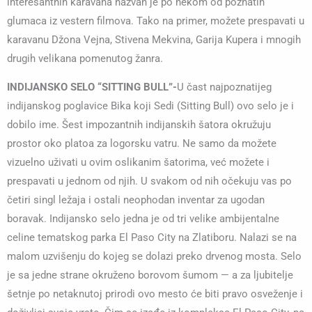
interesantnih karavana nazvan je po nekom od poznatih
glumaca iz vestern filmova. Tako na primer, možete prespavati u
karavanu Džona Vejna, Stivena Mekvina, Garija Kupera i mnogih
drugih velikana pomenutog žanra.
INDIJANSKO SELO “SITTING BULL”-
U čast najpoznatijeg
indijanskog poglavice Bika koji Sedi (Sitting Bull) ovo selo je i
dobilo ime. Šest impozantnih indijanskih šatora okružuju
prostor oko platoa za logorsku vatru. Ne samo da možete
vizuelno uživati u ovim oslikanim šatorima, već možete i
prespavati u jednom od njih. U svakom od nih očekuju vas po
četiri singl ležaja i ostali neophodan inventar za ugodan
boravak. Indijansko selo jedna je od tri velike ambijentalne
celine tematskog parka El Paso City na Zlatiboru. Nalazi se na
malom uzvišenju do kojeg se dolazi preko drvenog mosta. Selo
je sa jedne strane okruženo borovom šumom — a za ljubitelje
šetnje po netaknutoj prirodi ovo mesto će biti pravo osveženje i