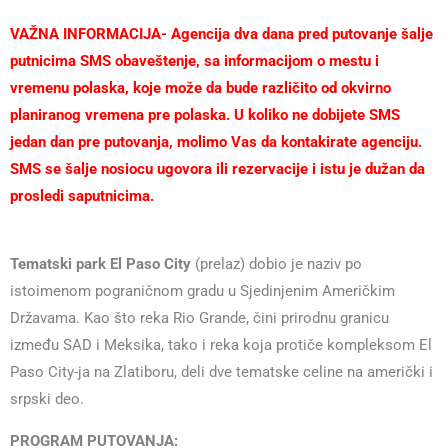
VAŽNA INFORMACIJA- Agencija dva dana pred putovanje šalje
putnicima SMS obaveštenje, sa informacijom o mestu i
vremenu polaska, koje može da bude različito od okvirno
planiranog vremena pre polaska. U koliko ne dobijete SMS
jedan dan pre putovanja, molimo Vas da kontakirate agenciju.
SMS se šalje nosiocu ugovora ili rezervacije i istu je dužan da
prosledi saputnicima.
Tematski park El Paso City
(prelaz) dobio je naziv po
istoimenom pograničnom gradu u Sjedinjenim Američkim
Državama. Kao što reka Rio Grande, čini prirodnu granicu
između SAD i Meksika, tako i reka koja protiče kompleksom El
Paso City-ja na Zlatiboru, deli dve tematske celine na američki i
srpski deo.
PROGRAM PUTOVANJA: