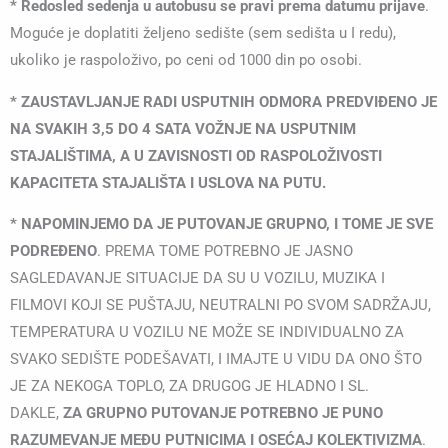
* Redosled sedenja u autobusu se pravi prema datumu prijave
.
Moguće je doplatiti željeno sedište (sem sedišta u I redu),
ukoliko je raspoloživo, po ceni od 1000 din po osobi.
*
ZAUSTAVLJANJE RADI USPUTNIH ODMORA PREDVIĐENO JE
NA SVAKIH 3,5 DO 4 SATA VOŽNJE NA USPUTNIM
STAJALIŠTIMA, A U ZAVISNOSTI OD RASPOLOŽIVOSTI
KAPACITETA STAJALIŠTA I USLOVA NA PUTU.
* NAPOMINJEMO DA JE PUTOVANJE GRUPNO, I TOME JE SVE
PODREĐENO
. PREMA TOME POTREBNO JE JASNO
SAGLEDAVANJE SITUACIJE DA SU U VOZILU, MUZIKA I
FILMOVI KOJI SE PUŠTAJU, NEUTRALNI PO SVOM SADRŽAJU,
TEMPERATURA U VOZILU NE MOŽE SE INDIVIDUALNO ZA
SVAKO SEDIŠTE PODEŠAVATI, I IMAJTE U VIDU DA ONO ŠTO
JE ZA NEKOGA TOPLO, ZA DRUGOG JE HLADNO I SL.
DAKLE,
ZA GRUPNO PUTOVANJE POTREBNO JE PUNO
RAZUMEVANJE MEĐU PUTNICIMA I OSEĆAJ KOLEKTIVIZMA
.