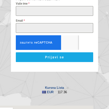
Vaše ime
*
Email
*
Prijavi se