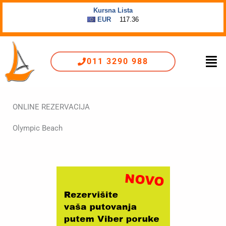
Пређи
на
садржај
Men
011 3290 988
ONLINE REZERVACIJA
Olympic Beach