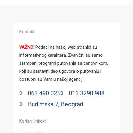
Kontakt
VAŽNO:
Podaci na našoj web stranici su
informativnog karaktera. Zvanični su samo
štampani programi putovanja sa cenovnikom,
koji su sastavni deo ugovora o putovanju i
dostupni su Vam u našoj agenciji.
063 490 025
011 3290 988
Budimska 7, Beograd
Korisni linkovi