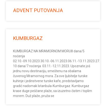
ADVENT PUTOVANJA
KUMBURGAZ
KUMBURGAZ NA MRAMORNOM MORU8 dana/5
noćenja
02.10.-09.10.2023.30.10.-06.11.2023.06.11.-13.11.2023.27.11.
10 dana/7 noćenja 03.11.-12.11.2023. Upoznate još
jednu novu destinaciju, smeštenu na obalama
čuvenog Mramornog mora. Za sve ljubitelje turske
kuhinje i jedinstvene turske kafe, predstavljamo
gradić nadomak Istanbula-Kumburgaz. Kumburgaz
krase duge peščane plaže, sa izuzetno čistim i toplim
morem. Duž plaže, pruža se