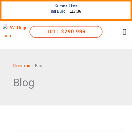
Пређи
на
садржај
Me
011 3290 988
Почетак
Blog
Blog